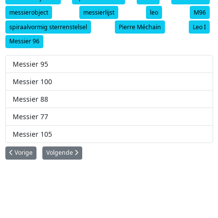
messierobject
messierlijst
leo
M96
spiraalvormig sterrenstelsel
Pierre Méchain
Leo I
Messier 96
Messier 95
Messier 100
Messier 88
Messier 77
Messier 105
Vorig artikel: Messier 97 (Uilnevel)
Volgende artikel: Messier 95
Vorige
Volgende