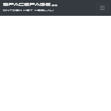
SPACEPAGE
.be
Ontdek het heelal!