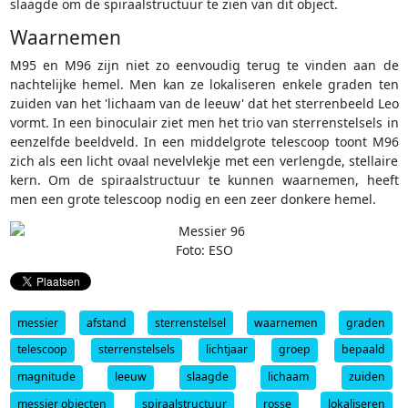
slaagde om de spiraalstructuur te zien van dit object.
Waarnemen
M95 en M96 zijn niet zo eenvoudig terug te vinden aan de
nachtelijke hemel. Men kan ze lokaliseren enkele graden ten
zuiden van het 'lichaam van de leeuw' dat het sterrenbeeld Leo
vormt. In een binoculair ziet men het trio van sterrenstelsels in
eenzelfde beeldveld. In een middelgrote telescoop toont M96
zich als een licht ovaal nevelvlekje met een verlengde, stellaire
kern. Om de spiraalstructuur te kunnen waarnemen, heeft
men een grote telescoop nodig en een zeer donkere hemel.
Foto: ESO
messier
afstand
sterrenstelsel
waarnemen
graden
telescoop
sterrenstelsels
lichtjaar
groep
bepaald
magnitude
leeuw
slaagde
lichaam
zuiden
messier objecten
spiraalstructuur
rosse
lokaliseren