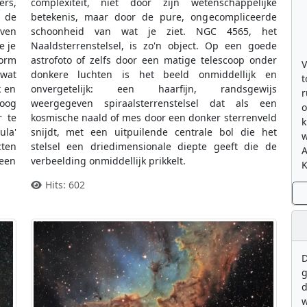
ers,
complexiteit, niet door zijn wetenschappelijke
, de
betekenis, maar door de pure, ongecompliceerde
even
schoonheid van wat je ziet. NGC 4565, het
e je
Naaldsterrenstelsel, is zo'n object. Op een goede
vorm
astrofoto of zelfs door een matige telescoop onder
V
wat
donkere luchten is het beeld onmiddellijk en
t
k en
onvergetelijk: een haarfijn, randsgewijs
r
hoog
weergegeven spiraalsterrenstelsel dat als een
o
r te
kosmische naald of mes door een donker sterrenveld
k
ula'
snijdt, met een uitpuilende centrale bol die het
w
cten
stelsel een driedimensionale diepte geeft die de
 een
verbeelding onmiddellijk prikkelt.
K
Hits: 602
D
g
d
w