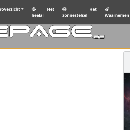
roverzicht
Het
Het
heelal
zonnestelsel
Waarnemen
EPAGE
.be