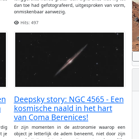
.
dan toe had gefotografeerd, uitgesproken van vorm,
onmiskenbaar aanwezig.
Hits: 497
en
Deepsky story: NGC 4565 - Een
n
kosmische naald in het hart
van Coma Berenices!
dig
Er zijn momenten in de astronomie waarop een
t je
object je letterlijk de adem beneemt, niet door zijn