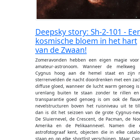
Deepsky story: Sh-2-101 - Ee
kosmische bloem in het hart
van de Zwaan!
Zomeravonden hebben een eigen magie voor
amateur-astronoom. Wanneer de melkweg 
Cygnus hoog aan de hemel staat en zijn ri
sterrenvelden de nacht doordrenken met een zac
diffuse gloed, wanneer de lucht warm genoeg i
urenlang buiten te staan zonder te rillen e
transparantie goed genoeg is om ook de flau
nevelstructuren boven het ruisniveau uit te til
dan is dit het seizoen van de grote Cygnus-nev
De Sluiernevel, de Crescent, de Pacman, de No
Amerika en de Pelikaannevel. Namen die e
astrofotograaf kent, objecten die in elke catal
staan en op elke shortlist verschijnen. Maar Cy