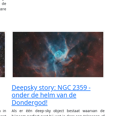
 de
kere
Deepsky story: NGC 2359 -
onder de helm van de
Dondergod!
n in
Als er één deep-sky object bestaat waarvan de