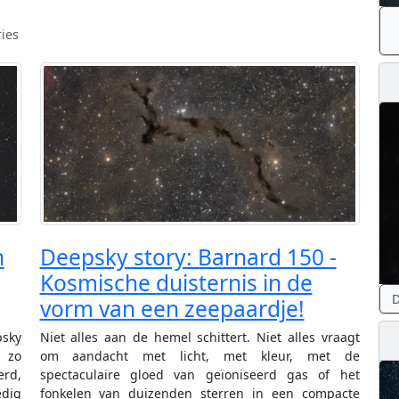
ies
n
Deepsky story: Barnard 150 -
Kosmische duisternis in de
D
vorm van een zeepaardje!
sky
Niet alles aan de hemel schittert. Niet alles vraagt
 zo
om aandacht met licht, met kleur, met de
erd,
spectaculaire gloed van geïoniseerd gas of het
edig
fonkelen van duizenden sterren in een compacte