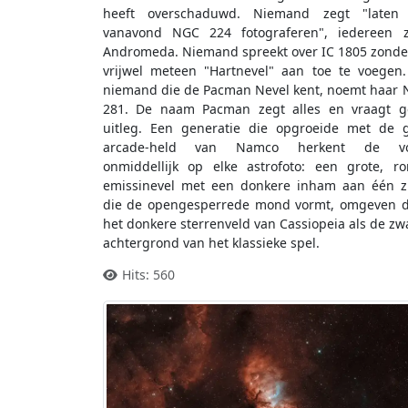
heeft overschaduwd. Niemand zegt "laten
vanavond NGC 224 fotograferen", iedereen z
Andromeda. Niemand spreekt over IC 1805 zonde
vrijwel meteen "Hartnevel" aan toe te voegen
niemand die de Pacman Nevel kent, noemt haar
281. De naam Pacman zegt alles en vraagt g
uitleg. Een generatie die opgroeide met de 
arcade-held van Namco herkent de v
onmiddellijk op elke astrofoto: een grote, r
emissinevel met een donkere inham aan één z
die de opengesperrede mond vormt, omgeven 
het donkere sterrenveld van Cassiopeia als de zw
achtergrond van het klassieke spel.
Hits: 560