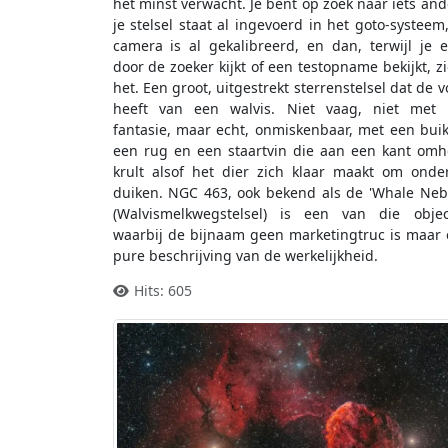
het minst verwacht. Je bent op zoek naar iets and
je stelsel staat al ingevoerd in het goto-systeem
camera is al gekalibreerd, en dan, terwijl je 
door de zoeker kijkt of een testopname bekijkt, zi
het. Een groot, uitgestrekt sterrenstelsel dat de 
heeft van een walvis. Niet vaag, niet met 
fantasie, maar echt, onmiskenbaar, met een bui
een rug en een staartvin die aan een kant om
krult alsof het dier zich klaar maakt om onde
duiken. NGC 463, ook bekend als de 'Whale Neb
(Walvismelkwegstelsel) is een van die obje
waarbij de bijnaam geen marketingtruc is maar
pure beschrijving van de werkelijkheid.
Hits: 605