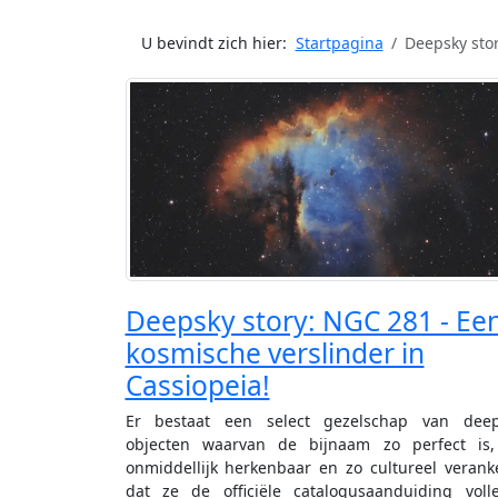
U bevindt zich hier:
Startpagina
Deepsky stor
Deepsky story: NGC 281 - Ee
kosmische verslinder in
Cassiopeia!
Er bestaat een select gezelschap van deep
objecten waarvan de bijnaam zo perfect is,
onmiddellijk herkenbaar en zo cultureel verank
dat ze de officiële catalogusaanduiding voll