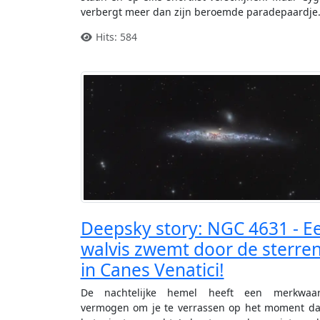
verbergt meer dan zijn beroemde paradepaardje
Hits: 584
Deepsky story: NGC 4631 - E
walvis zwemt door de sterre
in Canes Venatici!
De nachtelijke hemel heeft een merkwaar
vermogen om je te verrassen op het moment da