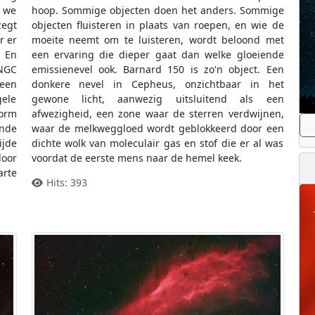
 we
hoop. Sommige objecten doen het anders. Sommige
egt
objecten fluisteren in plaats van roepen, en wie de
r er
moeite neemt om te luisteren, wordt beloond met
. En
een ervaring die dieper gaat dan welke gloeiende
 NGC
emissienevel ook. Barnard 150 is zo'n object. Een
een
donkere nevel in Cepheus, onzichtbaar in het
gele
gewone licht, aanwezig uitsluitend als een
orm
afwezigheid, een zone waar de sterren verdwijnen,
onde
waar de melkweggloed wordt geblokkeerd door een
ijde
dichte wolk van moleculair gas en stof die er al was
door
voordat de eerste mens naar de hemel keek.
arte
Hits: 393