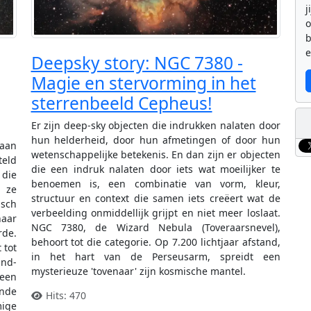
j
b
e
Deepsky story: NGC 7380 -
Magie en stervorming in het
sterrenbeeld Cepheus!
Er zijn deep-sky objecten die indrukken nalaten door
hun helderheid, door hun afmetingen of door hun
taan
wetenschappelijke betekenis. En dan zijn er objecten
teld
die een indruk nalaten door iets wat moeilijker te
 die
benoemen is, een combinatie van vorm, kleur,
t ze
structuur en context die samen iets creëert wat de
isch
verbeelding onmiddellijk grijpt en niet meer loslaat.
haar
NGC 7380, de Wizard Nebula (Toveraarsnevel),
rde.
behoort tot die categorie. Op 7.200 lichtjaar afstand,
 tot
in het hart van de Perseusarm, spreidt een
and-
mysterieuze 'tovenaar' zijn kosmische mantel.
 een
nde
Hits: 470
mige