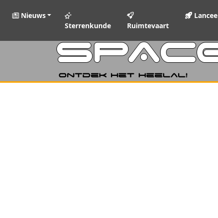
Nieuws
Lancee
Sterrenkunde
Ruimtevaart
SPAC
Ontdek het heelal!