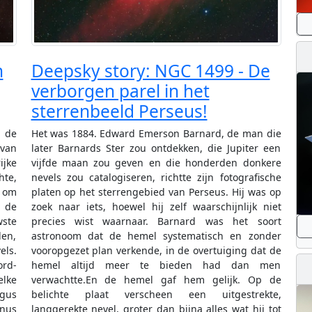
n
Deepsky story: NGC 1499 - De
verborgen parel in het
sterrenbeeld Perseus!
 de
Het was 1884. Edward Emerson Barnard, de man die
van
later Barnards Ster zou ontdekken, die Jupiter een
jke
vijfde maan zou geven en die honderden donkere
hte,
nevels zou catalogiseren, richtte zijn fotografische
s om
platen op het sterrengebied van Perseus. Hij was op
n de
zoek naar iets, hoewel hij zelf waarschijnlijk niet
wste
precies wist waarnaar. Barnard was het soort
len,
astronoom dat de hemel systematisch en zonder
els.
vooropgezet plan verkende, in de overtuiging dat de
ord-
hemel altijd meer te bieden had dan men
lke
verwachtte.En de hemel gaf hem gelijk. Op de
ogus
belichte plaat verscheen een uitgestrekte,
gnus
langgerekte nevel, groter dan bijna alles wat hij tot