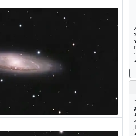
V
R
m
T
r
b
D
g
d
w
j