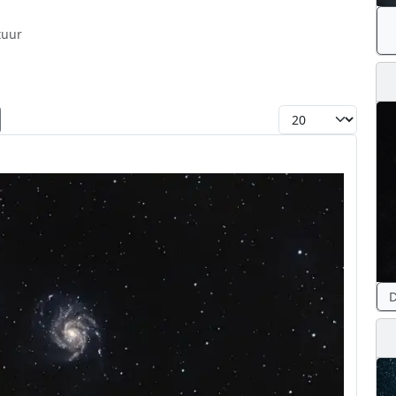
tuur
Toon #
D