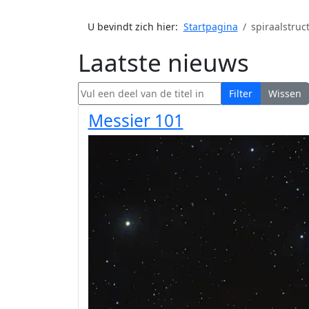
U bevindt zich hier:
Startpagina
spiraalstruc
Laatste nieuws
Vul een deel van de titel in
Filter
Wissen
Messier 101