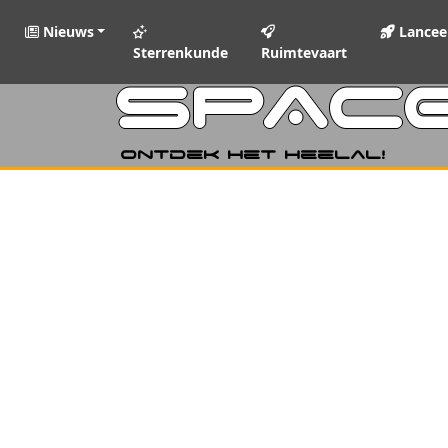
Nieuws
Lancee
Sterrenkunde
Ruimtevaart
SPAC
Ontdek het heelal!