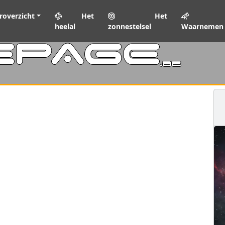
roverzicht
Het
Het
heelal
zonnestelsel
Waarnemen
EPAGE
.be