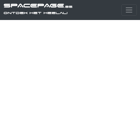
SPACEPAGE
.be
Ontdek het heelal!