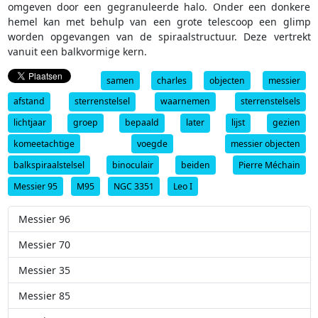
omgeven door een gegranuleerde halo. Onder een donkere
hemel kan met behulp van een grote telescoop een glimp
worden opgevangen van de spiraalstructuur. Deze vertrekt
vanuit een balkvormige kern.
samen
charles
objecten
messier
afstand
sterrenstelsel
waarnemen
sterrenstelsels
lichtjaar
groep
bepaald
later
lijst
gezien
komeetachtige
voegde
messier objecten
balkspiraalstelsel
binoculair
beiden
Pierre Méchain
Messier 95
M95
NGC 3351
Leo I
Messier 96
Messier 70
Messier 35
Messier 85