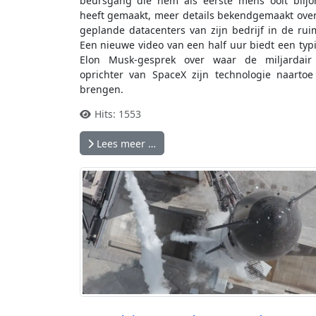
beursgang die hem als eerste mens ooit biljo
heeft gemaakt, meer details bekendgemaakt ove
geplande datacenters van zijn bedrijf in de rui
Een nieuwe video van een half uur biedt een typ
Elon Musk-gesprek over waar de miljardair
oprichter van SpaceX zijn technologie naartoe
brengen.
Hits: 1553
Lees meer …