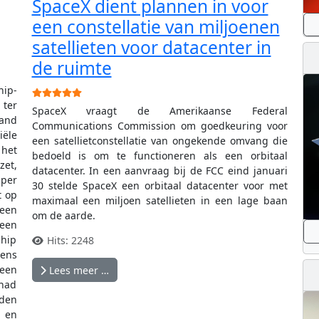
SpaceX dient plannen in voor
een constellatie van miljoenen
satellieten voor datacenter in
de ruimte
hip-
Gebruikerswaardering:
5
/
5
 ter
SpaceX vraagt de Amerikaanse Federal
land
Communications Commission om goedkeuring voor
ële
een satellietconstellatie van ongekende omvang die
 het
bedoeld is om te functioneren als een orbitaal
zet,
datacenter. In een aanvraag bij de FCC eind januari
uper
30 stelde SpaceX een orbitaal datacenter voor met
t op
maximaal een miljoen satellieten in een lage baan
 een
om de aarde.
 een
ship
Hits: 2248
ens
 een
Lees meer …
 had
aden
 en