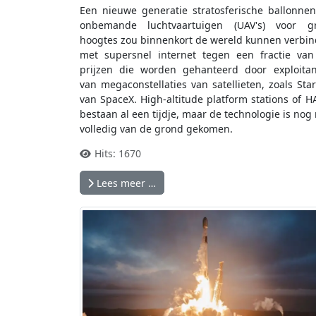
Een nieuwe generatie stratosferische ballonne
onbemande luchtvaartuigen (UAV's) voor gr
hoogtes zou binnenkort de wereld kunnen verbi
met supersnel internet tegen een fractie va
prijzen die worden gehanteerd door exploita
van megaconstellaties van satellieten, zoals Star
van SpaceX. High-altitude platform stations of H
bestaan al een tijdje, maar de technologie is nog 
volledig van de grond gekomen.
Hits: 1670
Lees meer …