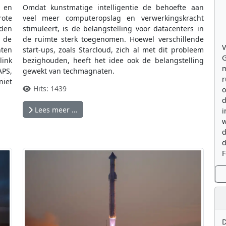
n en
Omdat kunstmatige intelligentie de behoefte aan
ote
veel meer computeropslag en verwerkingskracht
nden
stimuleert, is de belangstelling voor datacenters in
n de
de ruimte sterk toegenomen. Hoewel verschillende
V
nten
start-ups, zoals Starcloud, zich al met dit probleem
G
link
bezighouden, heeft het idee ook de belangstelling
m
APS,
gewekt van techmagnaten.
r
niet
Hits: 1439
o
d
Lees meer …
i
w
d
d
F
D