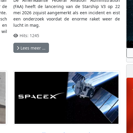
nair
De Amerikaanse Federal Aviation Administration
r de
(FAA) heeft de lancering van de Starship V3 op 22
mte.
mei 2026 zojuist aangemerkt als een incident en eist
isch
een onderzoek voordat de enorme raket weer de
 en
lucht in mag.
 wil
Hits: 1245
Lees meer …