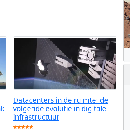
Datacenters in de ruimte: de
nk
volgende evolutie in digitale
infrastructuur
Gebruikerswaardering:
5
/
5