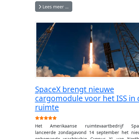
Lees meer …
SpaceX brengt nieuwe
cargomodule voor het ISS in 
ruimte
Gebruikerswaardering:
5
/
5
Het Amerikaanse ruimtevaartbedrijf Spa
lanceerde zondagavond 14 september het nie
onbemande vrachtschip Cygnus XL van North