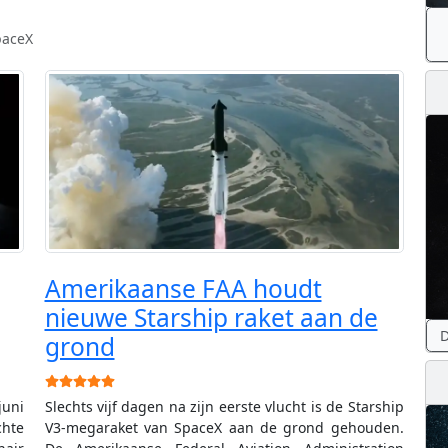
paceX
Amerikaanse FAA houdt
nieuwe Starship raket aan de
D
grond
Gebruikerswaardering:
5
/
5
juni
Slechts vijf dagen na zijn eerste vlucht is de Starship
hte
V3-megaraket van SpaceX aan de grond gehouden.