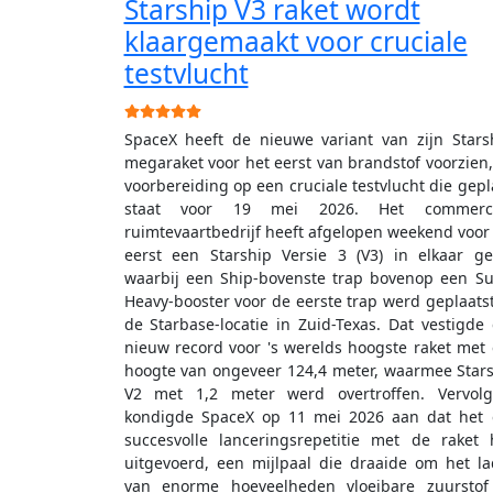
Starship V3 raket wordt
klaargemaakt voor cruciale
testvlucht
Gebruikerswaardering:
5
/
5
SpaceX heeft de nieuwe variant van zijn Stars
megaraket voor het eerst van brandstof voorzien,
voorbereiding op een cruciale testvlucht die gep
staat voor 19 mei 2026. Het commerci
ruimtevaartbedrijf heeft afgelopen weekend voor
eerst een Starship Versie 3 (V3) in elkaar ge
waarbij een Ship-bovenste trap bovenop een S
Heavy-booster voor de eerste trap werd geplaats
de Starbase-locatie in Zuid-Texas. Dat vestigde
nieuw record voor 's werelds hoogste raket met
hoogte van ongeveer 124,4 meter, waarmee Star
V2 met 1,2 meter werd overtroffen. Vervolg
kondigde SpaceX op 11 mei 2026 aan dat het
succesvolle lanceringsrepetitie met de raket
uitgevoerd, een mijlpaal die draaide om het l
van enorme hoeveelheden vloeibare zuurstof