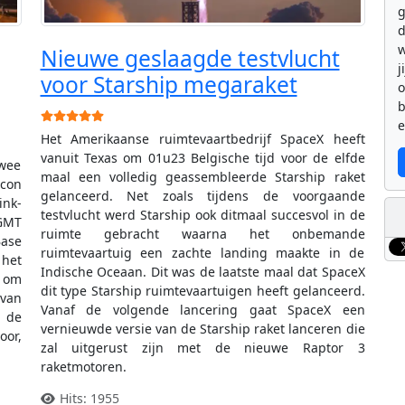
g
d
w
Nieuwe geslaagde testvlucht
j
voor Starship megaraket
b
Gebruikerswaardering:
5
/
5
e
Het Amerikaanse ruimtevaartbedrijf SpaceX heeft
vanuit Texas om 01u23 Belgische tijd voor de elfde
wee
maal een volledig geassembleerde Starship raket
lcon
gelanceerd. Net zoals tijdens de voorgaande
ink-
testvlucht werd Starship ook ditmaal succesvol in de
GMT
ruimte gebracht waarna het onbemande
Base
ruimtevaartuig een zachte landing maakte in de
 het
Indische Oceaan. Dit was de laatste maal dat SpaceX
n om
dit type Starship ruimtevaartuigen heeft gelanceerd.
van
Vanaf de volgende lancering gaat SpaceX een
 de
vernieuwde versie van de Starship raket lanceren die
oor,
zal uitgerust zijn met de nieuwe Raptor 3
raketmotoren.
Hits: 1955