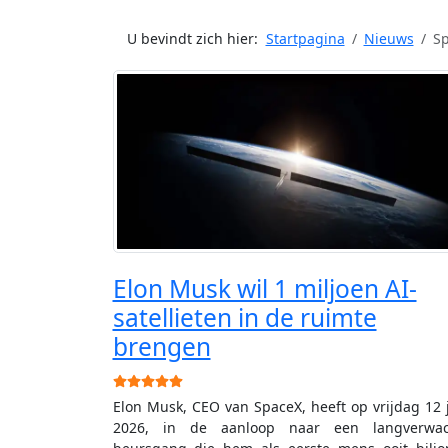
U bevindt zich hier:
Startpagina
Nieuws
S
Elon Musk wil 1 miljoen AI-
satellieten in de ruimte
brengen
Gebruikerswaardering:
5
/
5
Elon Musk, CEO van SpaceX, heeft op vrijdag 12 
2026, in de aanloop naar een langverwac