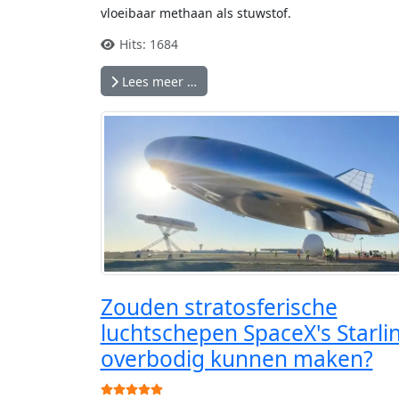
vloeibaar methaan als stuwstof.
Hits: 1684
Lees meer …
Zouden stratosferische
luchtschepen SpaceX's Starli
overbodig kunnen maken?
Gebruikerswaardering:
5
/
5