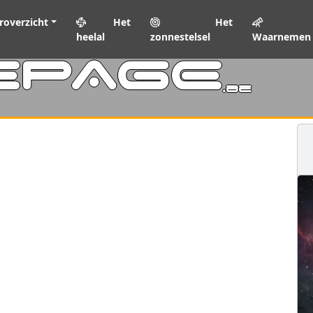
roverzicht
Het
Het
heelal
zonnestelsel
Waarnemen
EPAGE
.be