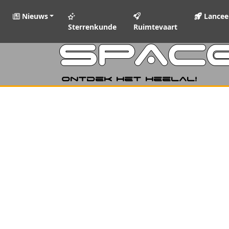
Nieuws
Lancee
Sterrenkunde
Ruimtevaart
SPAC
Ontdek het heelal!