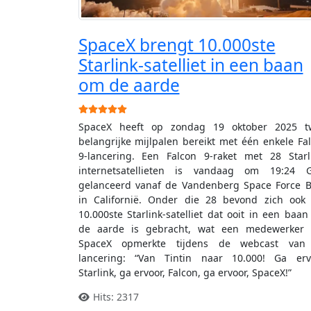
SpaceX brengt 10.000ste
Starlink-satelliet in een baan
om de aarde
Gebruikerswaardering:
5
/
5
SpaceX heeft op zondag 19 oktober 2025 t
belangrijke mijlpalen bereikt met één enkele Fa
9-lancering. Een Falcon 9-raket met 28 Starl
internetsatellieten is vandaag om 19:24 
gelanceerd vanaf de Vandenberg Space Force 
in Californië. Onder die 28 bevond zich ook
10.000ste Starlink-satelliet dat ooit in een baa
de aarde is gebracht, wat een medewerker 
SpaceX opmerkte tijdens de webcast van
lancering: “Van Tintin naar 10.000! Ga erv
Starlink, ga ervoor, Falcon, ga ervoor, SpaceX!”
Hits: 2317