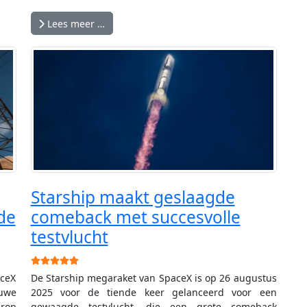
Lees meer …
Starship maakt geslaagde
de
comeback met succesvolle
testvlucht
Gebruikerswaardering:
5
/
5
ceX
De Starship megaraket van SpaceX is op 26 augustus
uwe
2025 voor de tiende keer gelanceerd voor een
rop
gewaagde testvlucht, die een grote comeback