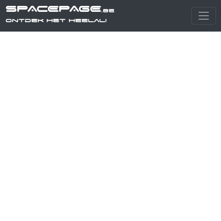
SPACEPAGE
.be
Ontdek het heelal!