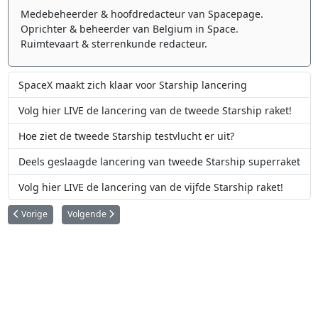
Medebeheerder & hoofdredacteur van Spacepage.
Oprichter & beheerder van Belgium in Space.
Ruimtevaart & sterrenkunde redacteur.
SpaceX maakt zich klaar voor Starship lancering
Volg hier LIVE de lancering van de tweede Starship raket!
Hoe ziet de tweede Starship testvlucht er uit?
Deels geslaagde lancering van tweede Starship superraket
Volg hier LIVE de lancering van de vijfde Starship raket!
Vorig artikel: Twee nieuwe satellieten betekenen verdere uitbreiding van G
Volgende artikel: New Shepard lanceeroverzicht
Vorige
Volgende