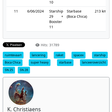
10
11
6/06/2024
Starship
Starbase
213 km
29 +
(Boca Chica)
Booster
11
Hits: 31789
ruimtevaart
lancering
raket
spacex
starship
Boca Chica
super heavy
starbase
lanceeroverzicht
SN 25
SN 28
K. Christiaens