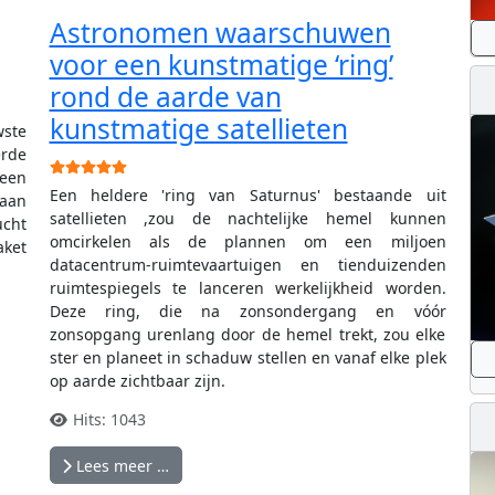
Astronomen waarschuwen
voor een kunstmatige ‘ring’
rond de aarde van
kunstmatige satellieten
ste
erde
Gebruikerswaardering:
5
/
5
een
Een heldere 'ring van Saturnus' bestaande uit
baan
satellieten ,zou de nachtelijke hemel kunnen
ucht
omcirkelen als de plannen om een miljoen
aket
datacentrum-ruimtevaartuigen en tienduizenden
ruimtespiegels te lanceren werkelijkheid worden.
Deze ring, die na zonsondergang en vóór
zonsopgang urenlang door de hemel trekt, zou elke
ster en planeet in schaduw stellen en vanaf elke plek
op aarde zichtbaar zijn.
Hits: 1043
Lees meer …