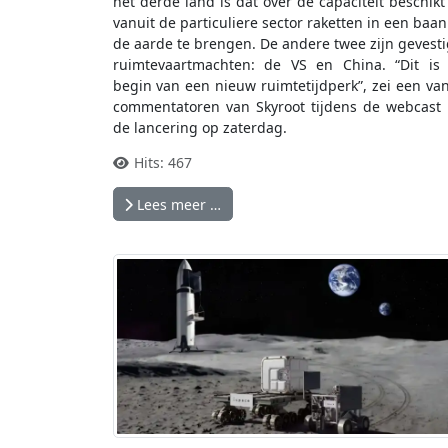
het derde land is dat over de capaciteit beschik
vanuit de particuliere sector raketten in een baa
de aarde te brengen. De andere twee zijn gevest
ruimtevaartmachten: de VS en China. “Dit is
begin van een nieuw ruimtetijdperk”, zei een va
commentatoren van Skyroot tijdens de webcast
de lancering op zaterdag.
Hits: 467
Lees meer …