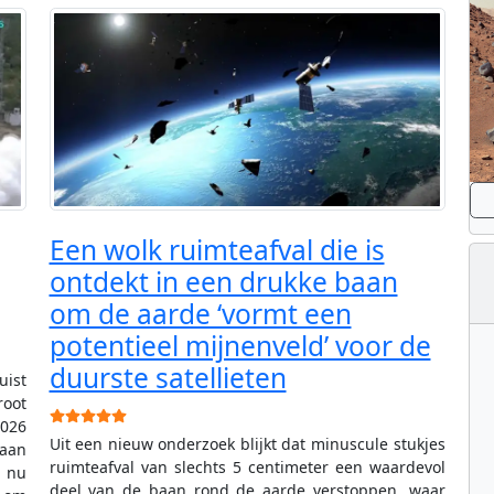
Een wolk ruimteafval die is
ontdekt in een drukke baan
om de aarde ‘vormt een
potentieel mijnenveld’ voor de
duurste satellieten
ist
oot
Gebruikerswaardering:
5
/
5
2026
Uit een nieuw onderzoek blijkt dat minuscule stukjes
baan
ruimteafval van slechts 5 centimeter een waardevol
a nu
deel van de baan rond de aarde verstoppen, waar