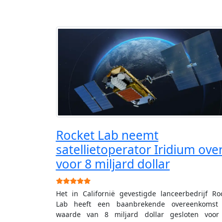
Rocket Lab neemt
satellietoperator Iridium ove
voor 8 miljard dollar
Gebruikerswaardering:
5
/
5
Het in Californië gevestigde lanceerbedrijf Ro
Lab heeft een baanbrekende overeenkomst 
waarde van 8 miljard dollar gesloten voor