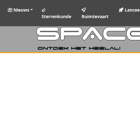
Nieuws
Lancee
Sterrenkunde
Ruimtevaart
SPAC
Ontdek het heelal!