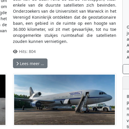
t om
enkele van de duurste satellieten zich bevinden.
n om
Onderzoekers van de Universiteit van Warwick in het
igde
Verenigd Koninkrijk ontdekten dat de geostationaire
 het
baan, een gebied in de ruimte op een hoogte van
n de
G
36.000 kilometer, vol zit met gevaarlijke, tot nu toe
 van
j
onopgemerkte stukjes ruimteafval die satellieten
a
zouden kunnen vernietigen.
A
a
Hits: 804
A
Lees meer …
B
p
n
n
v
t