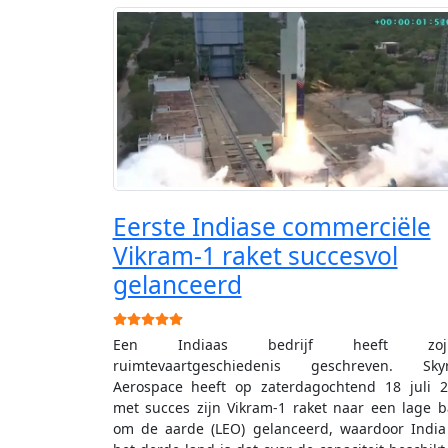
Eerste Indiase commerciële
Vikram-1 raket succesvol
gelanceerd
Gebruikerswaardering:
5
/
5
Een Indiaas bedrijf heeft zoju
ruimtevaartgeschiedenis geschreven. Skyr
Aerospace heeft op zaterdagochtend 18 juli 
met succes zijn Vikram-1 raket naar een lage 
om de aarde (LEO) gelanceerd, waardoor Indi