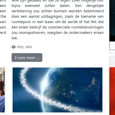
eerd
96% zijn gedaald en dat ze tegen 2040 mogelijk met
 een
bijna evenveel zullen dalen. Een dergelijke
 een
verbetering zou echter kunnen worden belemmerd
 Die
door een aantal uitdagingen, zoals de toename van
 van
ruimtepuin in een baan om de aarde of het feit dat
 van
één enkel bedrijf de commerciële ruimtelanceringen
erd
zou monopoliseren, voegden de onderzoekers eraan
toe.
Hits: 466
Lees meer …