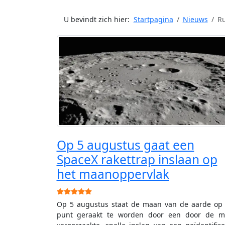
U bevindt zich hier:
Startpagina
Nieuws
Ru
Op 5 augustus gaat een
SpaceX rakettrap inslaan op
het maanoppervlak
Gebruikerswaardering:
5
/
5
Op 5 augustus staat de maan van de aarde op
punt geraakt te worden door een door de m