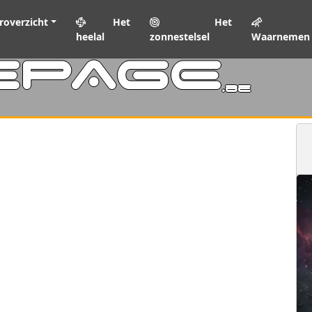
roverzicht
Het
Het
heelal
zonnestelsel
Waarnemen
EPAGE
.be