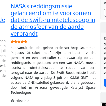
w
NASA's reddingsmissie
gelanceerd om te voorkomen
de
dat de Swift-ruimtetelescoop in
de atmosfeer van de aarde
verbrandt
D
nnen
Gebruikerswaardering:
5
/
5
g
t in
Een vanuit de lucht gelanceerde Northrop Grumman
d
juli
Pegasus XL-raket heeft zijn allerlaatste vlucht
w
aan
gemaakt en een particulier ruimtevaartuig op een
j
, de
reddingsmissie gestuurd om een van NASA’s meest
uwd,
iconische ruimtetelescopen te redden van een
b
 van
terugval naar de aarde. De Swift Boost-missie heeft
e
 de
volgens NASA op vrijdag 3 juli om 08.36 GMT met
succes de LINK-satelliet gelanceerd, die is gebouwd
door het in Arizona gevestigde Katalyst Space
Technologies.
Hits: 908