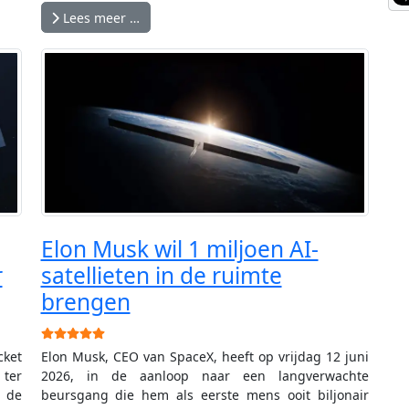
Lees meer …
Elon Musk wil 1 miljoen AI-
r
satellieten in de ruimte
brengen
Gebruikerswaardering:
5
/
5
cket
Elon Musk, CEO van SpaceX, heeft op vrijdag 12 juni
ter
2026, in de aanloop naar een langverwachte
 de
beursgang die hem als eerste mens ooit biljonair