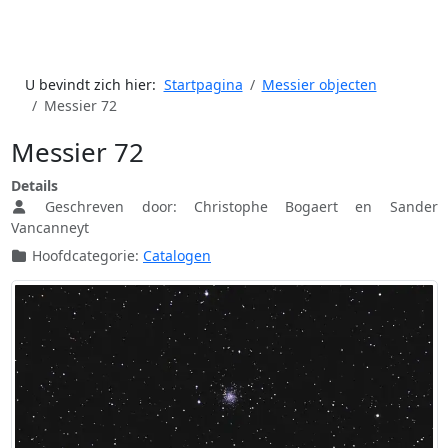
U bevindt zich hier:
Startpagina
Messier objecten
Messier 72
Messier 72
Details
Geschreven door:
Christophe Bogaert en Sander
Vancanneyt
Hoofdcategorie:
Catalogen