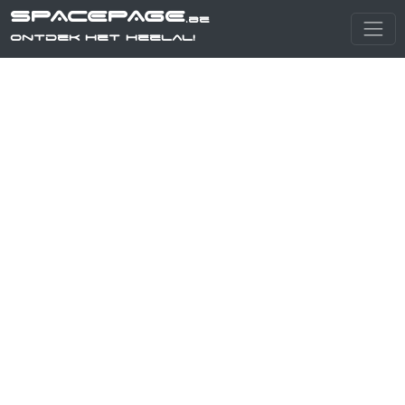
SPACEPAGE
.be
Ontdek het heelal!