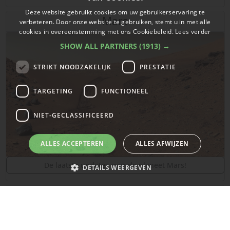
Deze website gebruikt cookies om uw gebruikerservaring te
Mars
verbeteren. Door onze website te gebruiken, stemt u in met alle
cookies in overeenstemming met ons Cookiebeleid.
Lees verder
SHOW ALL PARTNERS
(1913) →
STRIKT NOODZAKELIJK
PRESTATIE
TARGETING
FUNCTIONEEL
NIET-GECLASSIFICEERD
ALLES ACCEPTEREN
ALLES AFWIJZEN
De laatste updates over de planeet Mars!
DETAILS WEERGEVEN
Dit gebeurde vandaag in 1973
Strikt noodzakelijk
Prestatie
Targeting
Functioneel
Niet-geclassificeerd