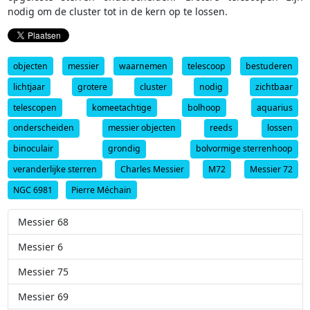
nodig om de cluster tot in de kern op te lossen.
objecten
messier
waarnemen
telescoop
bestuderen
lichtjaar
grotere
cluster
nodig
zichtbaar
telescopen
komeetachtige
bolhoop
aquarius
onderscheiden
messier objecten
reeds
lossen
binoculair
grondig
bolvormige sterrenhoop
veranderlijke sterren
Charles Messier
M72
Messier 72
NGC 6981
Pierre Méchain
Messier 68
Messier 6
Messier 75
Messier 69