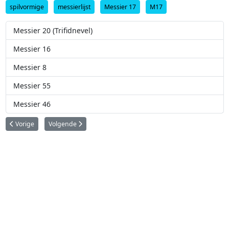
spilvormige
messierlijst
Messier 17
M17
Messier 20 (Trifidnevel)
Messier 16
Messier 8
Messier 55
Messier 46
Vorig artikel: Messier 18
Volgende artikel: Messier 16
Vorige
Volgende