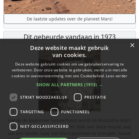
De laatste updates over de planeet Mars!
Dit gebeurde vandaag in 1973
×
Deze website maakt gebruik
van cookies.
Deze website gebruikt cookies om uw gebruikerservaring te
verbeteren. Door onze website te gebruiken, stemt u in met alle
cookies in overeenstemming met ons Cookiebeleid.
Lees verder
SHOW ALL PARTNERS
(1913) →
STRIKT NOODZAKELIJK
PRESTATIE
TARGETING
FUNCTIONEEL
Vanop de Bajkonoer lanceerbasis wordt de Russische Mars
NIET-GECLASSIFICEERD
7 ruimtesonde gelanceerd. Het doel van deze missie was
om een lander naar het Marsoppervlak te brengen. Nadat