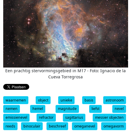
Een prachtig stervormingsgebied in M17 - Foto: Ignacio de la
Cueva Torregrosa
waarnemen
object
unieke
basis
astronoom
nemen
hemel
magnitude
liefst
nevel
emissienevel
refractor
sagittarius
messier objecten
reeds
binoculair
beschreef
omeganevel
omegavorm