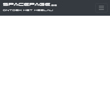
SPACEPAGE
.be
Ontdek het heelal!