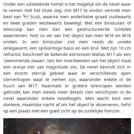
Onder een uitstekende hemel is het mogelijk om de nevel waar
te nemen met het blote oog. Om M17 te vinden vertrekt men
best van ³ Scuti, waarna men anderhalve graad zuidwaarts
en twee graden westwaarts beweegt. Met een binoculair of
telescoop kan men dan een gestructureerde lichtvlek
waarnemen. Niet zo ver van het object kan men M16 en M18
vinden. In een binoculair ziet men reeds de unieke
omegavorm: een spilvormige basis en een krul. Met zijn 10 cm
refractor, beschreef de bekende astronoom Mallas M17 als een
'zwemmende zwaan'. Iets ten noordwesten van het object staat
een oranje ster van magnitude zes. De nevel bevindt zich in
een enorm sterrijk gebied waar er verschillende open
sterrenhopen waar te nemen zijn, waaronder enkele in de
buurt van M17. Naarmate er grotere telescopen worden
gebruikt, kan men steeds meer details zien verschijnen in de
nevel waaronder enkele nevelbogen. Men wacht best een
donkere, maanloze nacht af om het object te observeren, liefst
op een plaats met een goed zicht op de zuidelijke horizon.