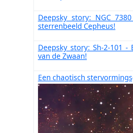
Deepsky story: NGC 7380
sterrenbeeld Cepheus!
Deepsky story: Sh-2-101 -
van de Zwaan!
Een chaotisch stervorming