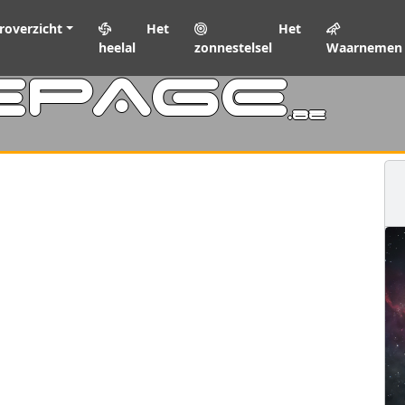
roverzicht
Het
Het
heelal
zonnestelsel
Waarnemen
EPAGE
.be