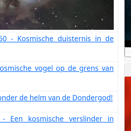
50 - Kosmische duisternis in de
Kosmische vogel op de grens van
 onder de helm van de Dondergod!
- Een kosmische verslinder in