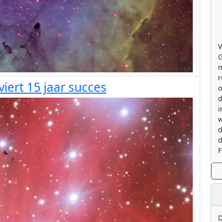
V
G
m
r
iert 15 jaar succes
o
d
i
w
d
d
F
D