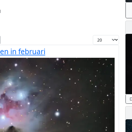
l
Toon #
n in februari
D