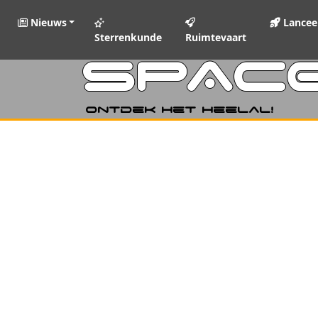
Nieuws
Lancee
Sterrenkunde
Ruimtevaart
SPAC
Ontdek het heelal!