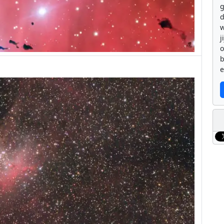
g
d
w
j
b
e