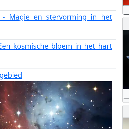
 - Magie en stervorming in het
 Een kosmische bloem in het hart
sgebied