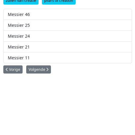
zuilen van creatie
pilars of creation
Messier 46
Messier 25
Messier 24
Messier 21
Messier 11
Vorig artikel: Messier 17
Volgende artikel: Messier 15
Vorige
Volgende