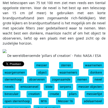
Met telescopen van 75 tot 100 mm ziet men reeds een tiental
opgeloste sterren. Voor de nevel is het best op een telescoop
van 15 cm (of meer) te gebruiken met een korte
brandpuntsafstand (een zogenaamde rich-fieldkijker). Met
grote kijkers en brandpuntsafstand is het mogelijk om de nevel
met speciale filters zeer gedetailleerd waar te nemen. Men
wacht best een donkere, maanloze nacht af om het object te
observeren, liefst op een plaats met een goed zicht op de
zuidelijke horizon.
De wereldberoemde 'pillars of creation' - Foto: NASA / ESA
messier
sterren
waarnemen
waargenomen
object
waarnemers
donkere
sterrenhoop
observeren
zogenaamde
nemen
nevel
nevels
emissienevel
blote
serpens
messier objecten
binoculair
creation
creatie
pilars
messierlijst
open sterrenhoop
M16
Messier 16
adelaarnevel