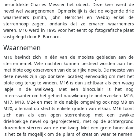
herontdekte Charles Messier het object. Deze keer werd de
nevel wel waargenomen. Opmerkelijk is dat de volgende drie
waarnemers (Smith, John Herschel en Webb) enkel de
sterrenhoop zagen, ondanks dat ze ervaren waarnemers
waren. M16 werd in 1895 voor het eerst op fotografische plaat
vastgelegd door E. Barnard.
Waarnemen
M16 bevindt zich in één van de mooiste gebieden aan de
sterrenhemel. Vele nachten kunnen besteed worden aan het
met blote oog observeren van de talrijke nevels. De meeste van
deze nevels zijn (op donkere locaties) eenvoudig om met het
blote oog terug te vinden. M16 is dan zichtbaar als een wazig
lapje in de Melkweg. Met een binoculair is het nog
interessanter om het gebied nauwkeurig te onderzoeken. M16,
M17, M18, M24 en met in de nabije omgeving ook nog M8 en
M20, allemaal op slechts enkele graden van elkaar. M16 toont
zich dan als een open sterrenhoop met een zwakke
driehoekige nevel op geprojecteerd, met op de achtergrond
duizenden sterren van de melkweg. Met een grote binoculair
is het zelfs mogelijk om de pilars of creation waar te nemen.