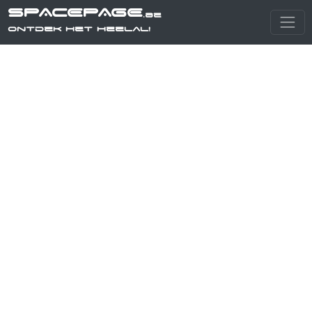
SPACEPAGE
.be
Ontdek het heelal!