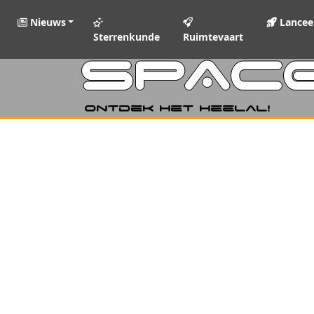
Nieuws
Lancee
Sterrenkunde
Ruimtevaart
SPAC
Ontdek het heelal!