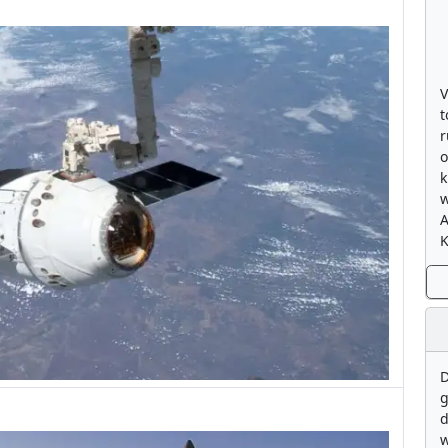
V
t
r
o
k
w
K
D
g
d
w