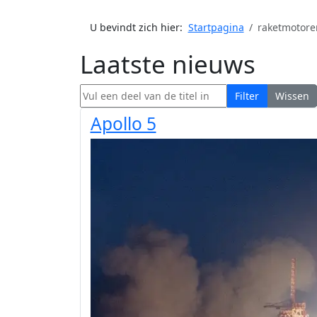
U bevindt zich hier:
Startpagina
raketmotore
Laatste nieuws
Vul een deel van de titel in
Filter
Wissen
Apollo 5