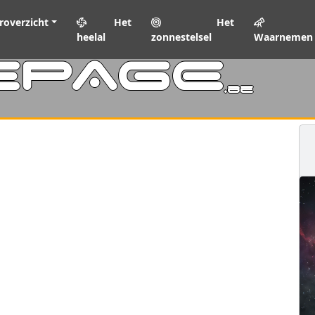
roverzicht
Het
Het
heelal
zonnestelsel
Waarnemen
EPAGE
.be