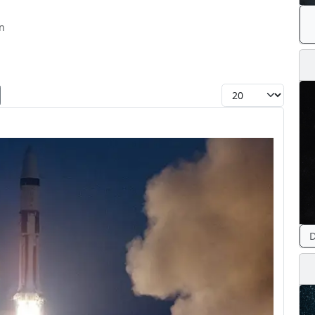
n
Toon #
D