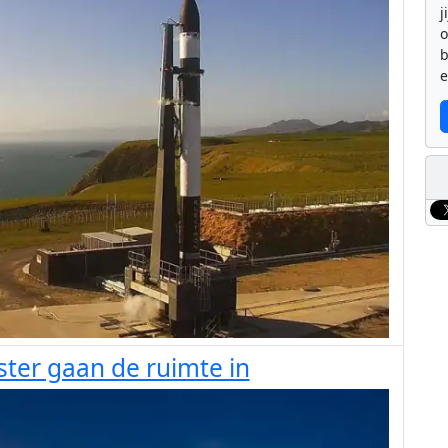
j
b
e
ster gaan de ruimte in