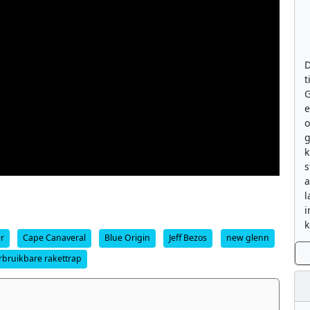
D
t
G
e
g
k
s
a
l
i
k
r
Cape Canaveral
Blue Origin
Jeff Bezos
new glenn
rbruikbare rakettrap