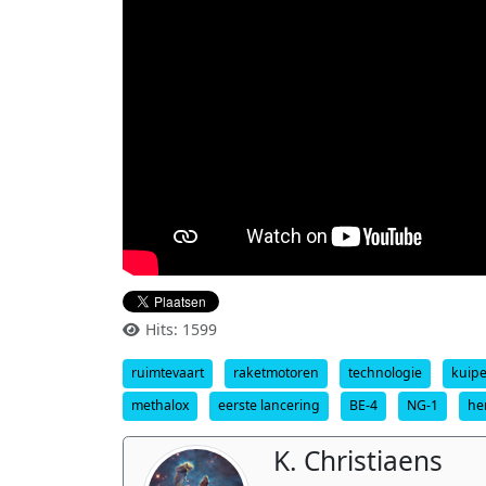
Hits: 1599
ruimtevaart
raketmotoren
technologie
kuipe
methalox
eerste lancering
BE-4
NG-1
he
K. Christiaens