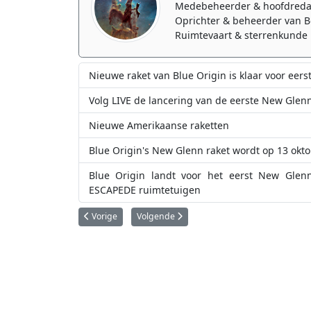
Medebeheerder & hoofdreda
Oprichter & beheerder van B
Ruimtevaart & sterrenkunde 
Nieuwe raket van Blue Origin is klaar voor eers
Volg LIVE de lancering van de eerste New Glenn
Nieuwe Amerikaanse raketten
Blue Origin's New Glenn raket wordt op 13 okt
Blue Origin landt voor het eerst New Glenn
ESCAPEDE ruimtetuigen
Vorig artikel: Commerciële maanlander Blue Ghost komt
Volgende artikel: Nieuwe raket van Blue Orig
Vorige
Volgende