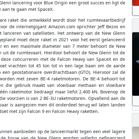
Glenn lancering voor Blue Origin een groot succes en ligt de
e aan te gaan met SpaceX.
re raket die ontwikkeld wordt door het ruimtevaartbedrijf
 door de internetgigant Amazon.com oprichter Jeff Bezos en
et lanceren van satellieten. Het ontwerp van de New Glenn
s gepland moet deze raket in 2021 voor het eerst gelanceerd
ter en een maximale diameter van 7 meter behoort de New
n uit de ruimtevaart. Hierdoor behoort de New Glenn tot de
zal deze concurreren met de Falcon Heavy van SpaceX en de
oet vrachten tot 45 ton tot in een lage baan om de aarde
n een geostationaire overdrachtbaan (GTO). Hiervoor zal de
 worden met zeven BE-4 raketmotoren. De BE-4 behoort tot
en die gebruik maakt van vloeibaar methaan en vloeibare
 één raketmotor bedraagt maar liefst 2.400 kN. Bovenop de
die voorzien is van 2 BE-3U raketmotoren. Opvallend aan de
baar is aangezien men dit onderdeel terug wil laten landen
oet met zijn Falcon 9 en Falcon Heavy raketten.
kunnen aanbieden op de lanceermarkt tegen een veel lagere
en de bouw van de New Glenn worden volledig gefinancierd