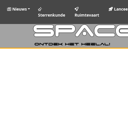
Nieuws
Lancee
Sterrenkunde
Ruimtevaart
SPAC
Ontdek het heelal!