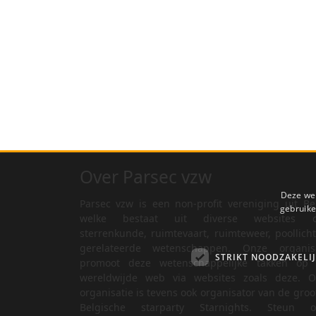
Over Parsec vzw
Deze web
Parsec vzw is een non-profit vereniging uit Be
gebruike
welke bestaat uit diverse websites o
sterrenkunde, ruimtevaart, ruimteweer, poollich
gerelateerde wetenschappen. Onze organisa
STRIKT NOODZAKELI
promoot deze wetenschappelijke takken op 
wereldwijde web via websites zoals deze. O
organisatie is tevens ook organisator van de groo
Belgische starparty Starnights. Steun o