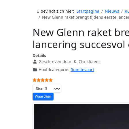
U bevindt zich hier:
Startpagina
Nieuws
Ru
New Glenn raket brengt tijdens eerste lancer
New Glenn raket bre
lancering succesvol 
Details
Geschreven door:
K. Christiaens
Hoofdcategorie:
Ruimtevaart
Gebruikerswaardering:
5
/
5
Voeg waardering toe