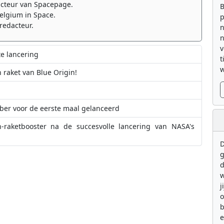
cteur van Spacepage.
B
elgium in Space.
p
redacteur.
n
n
v
te lancering
t
w
 raket van Blue Origin!
ober voor de eerste maal gelanceerd
-raketbooster na de succesvolle lancering van NASA's
D
g
 in een baan om de maan terecht
in is klaar voor eerste lancering
d
w
j
b
e