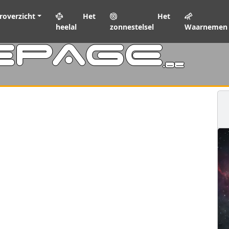
roverzicht
Het
Het
heelal
zonnestelsel
Waarnemen
EPAGE
.be