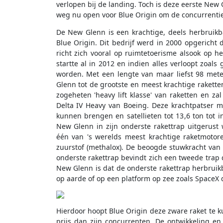
verlopen bij de landing. Toch is deze eerste New 
weg nu open voor Blue Origin om de concurrenti
De New Glenn is een krachtige, deels herbruikba
Blue Origin. Dit bedrijf werd in 2000 opgericht
richt zich vooral op ruimtetoerisme alsook op h
startte al in 2012 en indien alles verloopt zoal
worden. Met een lengte van maar liefst 98 me
Glenn tot de grootste en meest krachtige rakette
zogeheten 'heavy lift klasse' van raketten en 
Delta IV Heavy van Boeing. Deze krachtpatser m
kunnen brengen en satellieten tot 13,6 ton tot i
New Glenn in zijn onderste rakettrap uitgerust
één van 's werelds meest krachtige raketmotor
zuurstof (methalox). De beoogde stuwkracht van
onderste rakettrap bevindt zich een tweede trap 
New Glenn is dat de onderste rakettrap herbruik
op aarde of op een platform op zee zoals SpaceX d
Hierdoor hoopt Blue Origin deze zware raket te 
prijs dan zijn concurrenten. De ontwikkeling 