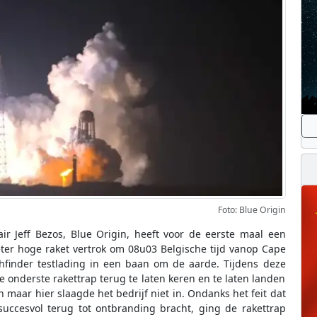
Foto: Blue Origin
ir Jeff Bezos, Blue Origin, heeft voor de eerste maal een
ter hoge raket vertrok om 08u03 Belgische tijd vanop Cape
hfinder testlading in een baan om de aarde. Tijdens deze
 onderste rakettrap terug te laten keren en te laten landen
 maar hier slaagde het bedrijf niet in. Ondanks het feit dat
succesvol terug tot ontbranding bracht, ging de rakettrap