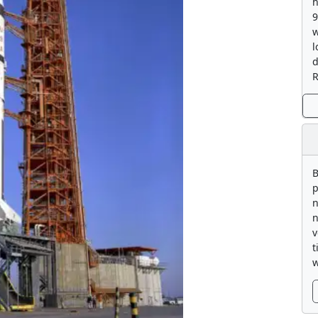
h
9
w
l
d
R
B
p
n
n
v
t
w