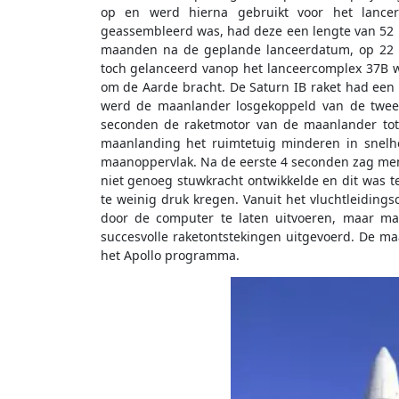
op en werd hierna gebruikt voor het lance
geassembleerd was, had deze een lengte van 52 m
maanden na de geplande lanceerdatum, op 22 j
toch gelanceerd vanop het lanceercomplex 37B w
om de Aarde bracht. De Saturn IB raket had een 
werd de maanlander losgekoppeld van de tweed
seconden de raketmotor van de maanlander tot
maanlanding het ruimtetuig minderen in snelh
maanoppervlak. Na de eerste 4 seconden zag men
niet genoeg stuwkracht ontwikkelde en dit was 
te weinig druk kregen. Vanuit het vluchtleiding
door de computer te laten uitvoeren, maar m
succesvolle raketontstekingen uitgevoerd. De m
het Apollo programma.