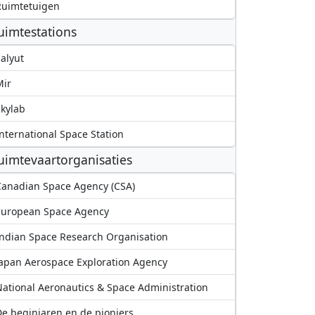
Ruimtetuigen
uimtestations
alyut
Mir
kylab
nternational Space Station
uimtevaartorganisaties
anadian Space Agency (CSA)
European Space Agency
ndian Space Research Organisation
apan Aerospace Exploration Agency
ational Aeronautics & Space Administration
e beginjaren en de pioniers