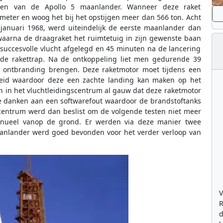
ren van de Apollo 5 maanlander. Wanneer deze raket
eter en woog het bij het opstijgen meer dan 566 ton. Acht
anuari 1968, werd uiteindelijk de eerste maanlander dan
aarna de draagraket het ruimtetuig in zijn gewenste baan
succesvolle vlucht afgelegd en 45 minuten na de lancering
e rakettrap. Na de ontkoppeling liet men gedurende 39
 ontbranding brengen. Deze raketmotor moet tijdens een
eid waardoor deze een zachte landing kan maken op het
 in het vluchtleidingscentrum al gauw dat deze raketmotor
te danken aan een softwarefout waardoor de brandstoftanks
scentrum werd dan beslist om de volgende testen niet meer
anueel vanop de grond. Er werden via deze manier twee
aanlander werd goed bevonden voor het verder verloop van
V
R
d