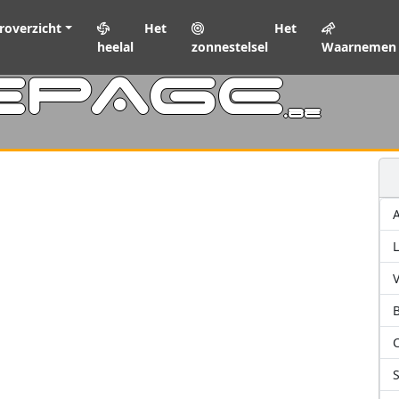
roverzicht
Het
Het
heelal
zonnestelsel
Waarnemen
EPAGE
.be
L
V
C
S