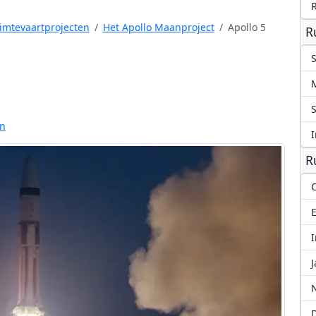
mtevaartprojecten
Het Apollo Maanproject
Apollo 5
R
S
S
en
I
R
C
I
J
N
D