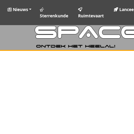
Nieuws
Lancee
Sterrenkunde
Ruimtevaart
SPAC
Ontdek het heelal!