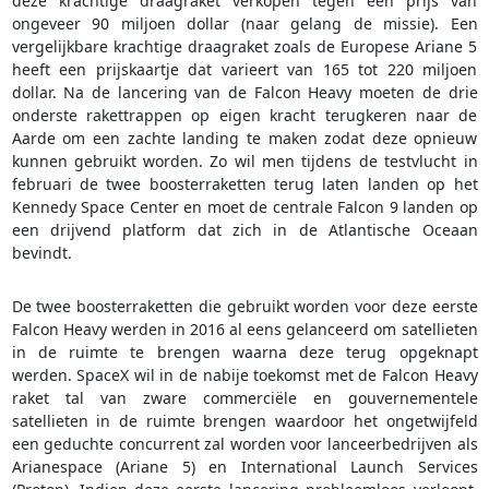
deze krachtige draagraket verkopen tegen een prijs van
ongeveer 90 miljoen dollar (naar gelang de missie). Een
vergelijkbare krachtige draagraket zoals de Europese Ariane 5
heeft een prijskaartje dat varieert van 165 tot 220 miljoen
dollar. Na de lancering van de Falcon Heavy moeten de drie
onderste rakettrappen op eigen kracht terugkeren naar de
Aarde om een zachte landing te maken zodat deze opnieuw
kunnen gebruikt worden. Zo wil men tijdens de testvlucht in
februari de twee boosterraketten terug laten landen op het
Kennedy Space Center en moet de centrale Falcon 9 landen op
een drijvend platform dat zich in de Atlantische Oceaan
bevindt.
De twee boosterraketten die gebruikt worden voor deze eerste
Falcon Heavy werden in 2016 al eens gelanceerd om satellieten
in de ruimte te brengen waarna deze terug opgeknapt
werden. SpaceX wil in de nabije toekomst met de Falcon Heavy
raket tal van zware commerciële en gouvernementele
satellieten in de ruimte brengen waardoor het ongetwijfeld
een geduchte concurrent zal worden voor lanceerbedrijven als
Arianespace (Ariane 5) en International Launch Services