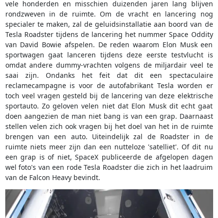
vele honderden en misschien duizenden jaren lang blijven
rondzweven in de ruimte. Om de vracht en lancering nog
specialer te maken, zal de geluidsinstallatie aan boord van de
Tesla Roadster tijdens de lancering het nummer Space Oddity
van David Bowie afspelen. De reden waarom Elon Musk een
sportwagen gaat lanceren tijdens deze eerste testvlucht is
omdat andere dummy-vrachten volgens de miljardair veel te
saai zijn. Ondanks het feit dat dit een spectaculaire
reclamecampagne is voor de autofabrikant Tesla worden er
toch veel vragen gesteld bij de lancering van deze elektrische
sportauto. Zo geloven velen niet dat Elon Musk dit echt gaat
doen aangezien de man niet bang is van een grap. Daarnaast
stellen velen zich ook vragen bij het doel van het in de ruimte
brengen van een auto. Uiteindelijk zal de Roadster in de
ruimte niets meer zijn dan een nutteloze 'satelliet'. Of dit nu
een grap is of niet, SpaceX publiceerde de afgelopen dagen
wel foto's van een rode Tesla Roadster die zich in het laadruim
van de Falcon Heavy bevindt.