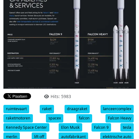
Hits: 5983
ruimtevaart
raket
draagraket
lanceercomplex
raketmotoren
spacex
falcon
Falcon Heavy
Kennedy Space Center
Elon Musk
Falcon 9
tesla
merlin
lift off
autofabrikant
elektrische auto