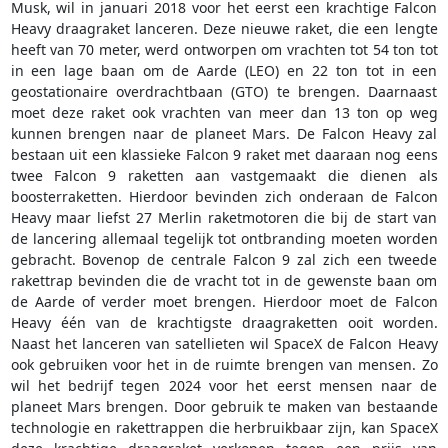
Musk, wil in januari 2018 voor het eerst een krachtige Falcon
Heavy draagraket lanceren. Deze nieuwe raket, die een lengte
heeft van 70 meter, werd ontworpen om vrachten tot 54 ton tot
in een lage baan om de Aarde (LEO) en 22 ton tot in een
geostationaire overdrachtbaan (GTO) te brengen. Daarnaast
moet deze raket ook vrachten van meer dan 13 ton op weg
kunnen brengen naar de planeet Mars. De Falcon Heavy zal
bestaan uit een klassieke Falcon 9 raket met daaraan nog eens
twee Falcon 9 raketten aan vastgemaakt die dienen als
boosterraketten. Hierdoor bevinden zich onderaan de Falcon
Heavy maar liefst 27 Merlin raketmotoren die bij de start van
de lancering allemaal tegelijk tot ontbranding moeten worden
gebracht. Bovenop de centrale Falcon 9 zal zich een tweede
rakettrap bevinden die de vracht tot in de gewenste baan om
de Aarde of verder moet brengen. Hierdoor moet de Falcon
Heavy één van de krachtigste draagraketten ooit worden.
Naast het lanceren van satellieten wil SpaceX de Falcon Heavy
ook gebruiken voor het in de ruimte brengen van mensen. Zo
wil het bedrijf tegen 2024 voor het eerst mensen naar de
planeet Mars brengen. Door gebruik te maken van bestaande
technologie en rakettrappen die herbruikbaar zijn, kan SpaceX