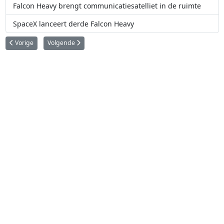
Falcon Heavy brengt communicatiesatelliet in de ruimte
SpaceX lanceert derde Falcon Heavy
Vorig artikel: Falcon Heavy en Tesla Roadster gaan de ruimte in
Volgende artikel: India brengt 31 satellieten in de ruimte
Vorige
Volgende