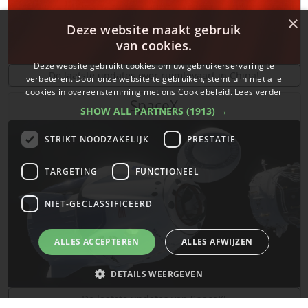
×
Deze website maakt gebruik
van cookies.
Deze website gebruikt cookies om uw gebruikerservaring te
De laatste updates over ruimtevaart in China!
verbeteren. Door onze website te gebruiken, stemt u in met alle
cookies in overeenstemming met ons Cookiebeleid.
Lees verder
SpaceX
SHOW ALL PARTNERS
(1913) →
STRIKT NOODZAKELIJK
PRESTATIE
TARGETING
FUNCTIONEEL
NIET-GECLASSIFICEERD
ALLES ACCEPTEREN
ALLES AFWIJZEN
DETAILS WEERGEVEN
De laatste updates van SpaceX!