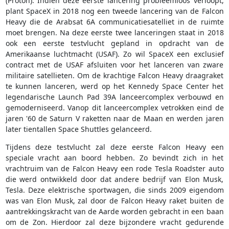
(Proton). Indien deze eerste lancering probleemloos verloopt,
plant SpaceX in 2018 nog een tweede lancering van de Falcon
Heavy die de Arabsat 6A communicatiesatelliet in de ruimte
moet brengen. Na deze eerste twee lanceringen staat in 2018
ook een eerste testvlucht gepland in opdracht van de
Amerikaanse luchtmacht (USAF). Zo wil SpaceX een exclusief
contract met de USAF afsluiten voor het lanceren van zware
militaire satellieten. Om de krachtige Falcon Heavy draagraket
te kunnen lanceren, werd op het Kennedy Space Center het
legendarische Launch Pad 39A lanceercomplex verbouwd en
gemoderniseerd. Vanop dit lanceercomplex vetrokken eind de
jaren '60 de Saturn V raketten naar de Maan en werden jaren
later tientallen Space Shuttles gelanceerd.
Tijdens deze testvlucht zal deze eerste Falcon Heavy een
speciale vracht aan boord hebben. Zo bevindt zich in het
vrachtruim van de Falcon Heavy een rode Tesla Roadster auto
die werd ontwikkeld door dat andere bedrijf van Elon Musk,
Tesla. Deze elektrische sportwagen, die sinds 2009 eigendom
was van Elon Musk, zal door de Falcon Heavy raket buiten de
aantrekkingskracht van de Aarde worden gebracht in een baan
om de Zon. Hierdoor zal deze bijzondere vracht gedurende