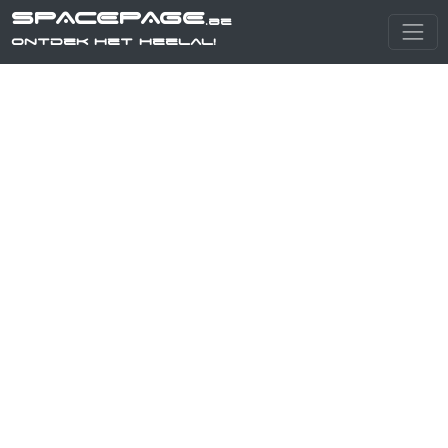
SPACEPAGE
.be
Ontdek het heelal!