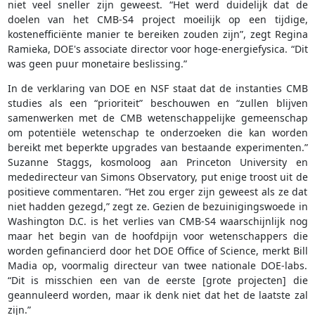
niet veel sneller zijn geweest. “Het werd duidelijk dat de
doelen van het CMB-S4 project moeilijk op een tijdige,
kostenefficiënte manier te bereiken zouden zijn”, zegt Regina
Ramieka, DOE's associate director voor hoge-energiefysica. “Dit
was geen puur monetaire beslissing.”
In de verklaring van DOE en NSF staat dat de instanties CMB
studies als een “prioriteit” beschouwen en “zullen blijven
samenwerken met de CMB wetenschappelijke gemeenschap
om potentiële wetenschap te onderzoeken die kan worden
bereikt met beperkte upgrades van bestaande experimenten.”
Suzanne Staggs, kosmoloog aan Princeton University en
mededirecteur van Simons Observatory, put enige troost uit de
positieve commentaren. “Het zou erger zijn geweest als ze dat
niet hadden gezegd,” zegt ze. Gezien de bezuinigingswoede in
Washington D.C. is het verlies van CMB-S4 waarschijnlijk nog
maar het begin van de hoofdpijn voor wetenschappers die
worden gefinancierd door het DOE Office of Science, merkt Bill
Madia op, voormalig directeur van twee nationale DOE-labs.
“Dit is misschien een van de eerste [grote projecten] die
geannuleerd worden, maar ik denk niet dat het de laatste zal
zijn.”