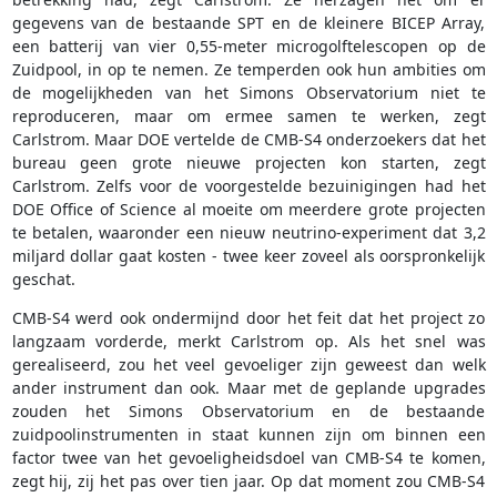
gegevens van de bestaande SPT en de kleinere BICEP Array,
een batterij van vier 0,55-meter microgolftelescopen op de
Zuidpool, in op te nemen. Ze temperden ook hun ambities om
de mogelijkheden van het Simons Observatorium niet te
reproduceren, maar om ermee samen te werken, zegt
Carlstrom. Maar DOE vertelde de CMB-S4 onderzoekers dat het
bureau geen grote nieuwe projecten kon starten, zegt
Carlstrom. Zelfs voor de voorgestelde bezuinigingen had het
DOE Office of Science al moeite om meerdere grote projecten
te betalen, waaronder een nieuw neutrino-experiment dat 3,2
miljard dollar gaat kosten - twee keer zoveel als oorspronkelijk
geschat.
CMB-S4 werd ook ondermijnd door het feit dat het project zo
langzaam vorderde, merkt Carlstrom op. Als het snel was
gerealiseerd, zou het veel gevoeliger zijn geweest dan welk
ander instrument dan ook. Maar met de geplande upgrades
zouden het Simons Observatorium en de bestaande
zuidpoolinstrumenten in staat kunnen zijn om binnen een
factor twee van het gevoeligheidsdoel van CMB-S4 te komen,
zegt hij, zij het pas over tien jaar. Op dat moment zou CMB-S4