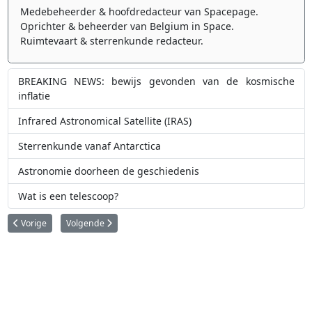
Medebeheerder & hoofdredacteur van Spacepage.
Oprichter & beheerder van Belgium in Space.
Ruimtevaart & sterrenkunde redacteur.
BREAKING NEWS: bewijs gevonden van de kosmische
inflatie
Infrared Astronomical Satellite (IRAS)
Sterrenkunde vanaf Antarctica
Astronomie doorheen de geschiedenis
Wat is een telescoop?
Vorig artikel: Spanje biedt 400 miljoen euro om megatelescoop te huisveste
Volgende artikel: Steeds veranderend heelal voor het eerst 
Vorige
Volgende