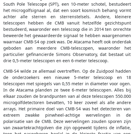
South Pole Telescope (SPT), een 10-meter schotel, bestudeert
het microgolfsignaal al, dat een soort kosmisch behang vormt
achter alle sterren en sterrenstelsels. Andere, kleinere
telescopen hebben de CMB vanuit hetzelfde gezichtspunt
bestudeerd, waaronder een telescoop die in 2014 ten onrechte
beweerde het gewaardeerde signaal te hebben waargenomen
waarnaar CMB-S4 op zoek was. De Atacama heeft ook onderdak
geboden aan meerdere CMB-telescopen, waaronder het
particulier gefinancierde Simons Observatory, dat bestaat uit
drie 0,5-meter telescopen en een 6-meter telescoop.
CMB-S4 wilde ze allemaal overtreffen. Op de Zuidpool hadden
de onderzoekers een nieuwe 5-meter telescoop en 18
telescopen met spiegels van 0,55 meter in diameter voor ogen.
In de Atacama planden ze twee 6-meter telescopen. Alles bij
elkaar zouden de brandpunten van al deze telescopen 550.000
microgolfdetectoren bevatten, 10 keer zoveel als alle andere
arrays. Het primaire doel van CMB-S4 was het detecteren van
extreem zwakke pinwheel-achtige wervelingen in de
polarisatie van de CMB. Deze wervelingen zouden sporen zijn
van zwaartekrachtgolven die zijn opgewekt tijdens de inflatie,
toen het pasgeboren heelal in de kleinste fractie van een