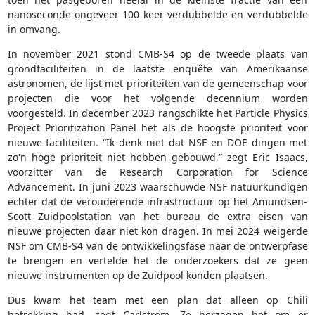
nanoseconde ongeveer 100 keer verdubbelde en verdubbelde
in omvang.
In november 2021 stond CMB-S4 op de tweede plaats van
grondfaciliteiten in de laatste enquête van Amerikaanse
astronomen, de lijst met prioriteiten van de gemeenschap voor
projecten die voor het volgende decennium worden
voorgesteld. In december 2023 rangschikte het Particle Physics
Project Prioritization Panel het als de hoogste prioriteit voor
nieuwe faciliteiten. “Ik denk niet dat NSF en DOE dingen met
zo'n hoge prioriteit niet hebben gebouwd,” zegt Eric Isaacs,
voorzitter van de Research Corporation for Science
Advancement. In juni 2023 waarschuwde NSF natuurkundigen
echter dat de verouderende infrastructuur op het Amundsen-
Scott Zuidpoolstation van het bureau de extra eisen van
nieuwe projecten daar niet kon dragen. In mei 2024 weigerde
NSF om CMB-S4 van de ontwikkelingsfase naar de ontwerpfase
te brengen en vertelde het de onderzoekers dat ze geen
nieuwe instrumenten op de Zuidpool konden plaatsen.
Dus kwam het team met een plan dat alleen op Chili
betrekking had, zegt Carlstrom. Ze herzagen het om er