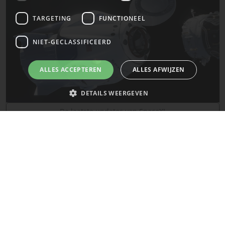
TARGETING
FUNCTIONEEL
NIET-GECLASSIFICEERD
ALLES ACCEPTEREN
ALLES AFWIJZEN
DETAILS WEERGEVEN
De laatste updates van SpaceX!
Strikt noodzakelijk
Prestatie
Targeting
Functioneel
Mars
Niet-geclassificeerd
Strikt noodzakelijke cookies maken de kernfunctionaliteiten van de
website mogelijk, zoals gebruikersaanmelding en accountbeheer. De
website kan niet goed worden gebruikt zonder de strikt noodzakelijke
cookies.
Naam
Provider
/
Domein
Vervaldatum
__cf_bm
29 minuten
Cloudflare Inc.