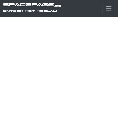
SPACEPAGE
.be
Ontdek het heelal!