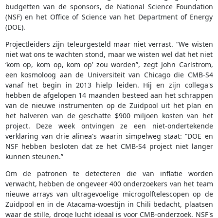
budgetten van de sponsors, de National Science Foundation
(NSF) en het Office of Science van het Department of Energy
(DOE).
Projectleiders zijn teleurgesteld maar niet verrast. “We wisten
niet wat ons te wachten stond, maar we wisten wel dat het niet
‘kom op, kom op, kom op’ zou worden”, zegt John Carlstrom,
een kosmoloog aan de Universiteit van Chicago die CMB-S4
vanaf het begin in 2013 hielp leiden. Hij en zijn collega's
hebben de afgelopen 14 maanden besteed aan het schrappen
van de nieuwe instrumenten op de Zuidpool uit het plan en
het halveren van de geschatte $900 miljoen kosten van het
project. Deze week ontvingen ze een niet-ondertekende
verklaring van drie alinea's waarin simpelweg staat: “DOE en
NSF hebben besloten dat ze het CMB-S4 project niet langer
kunnen steunen.”
Om de patronen te detecteren die van inflatie worden
verwacht, hebben de ongeveer 400 onderzoekers van het team
nieuwe arrays van ultragevoelige microgolftelescopen op de
Zuidpool en in de Atacama-woestijn in Chili bedacht, plaatsen
waar de stille, droge lucht ideaal is voor CMB-onderzoek. NSF's