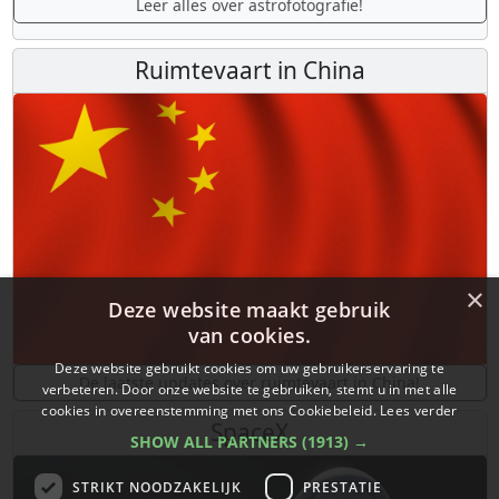
Leer alles over astrofotografie!
Ruimtevaart in China
×
Deze website maakt gebruik
van cookies.
Deze website gebruikt cookies om uw gebruikerservaring te
De laatste updates over ruimtevaart in China!
verbeteren. Door onze website te gebruiken, stemt u in met alle
cookies in overeenstemming met ons Cookiebeleid.
Lees verder
SpaceX
SHOW ALL PARTNERS
(1913) →
STRIKT NOODZAKELIJK
PRESTATIE