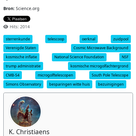
Bron:
Science.org
Hits: 2014
sterrenkunde
telescoop
oerknal
zuidpool
Verenigde Staten
Cosmic Microwave Background
kosmische inflatie
National Science Foundation
NSF
trump administratie
kosmische microgolfachtergrond
CMB-S4
microgolftelescopen
South Pole Telescope
Simons Observatory
besparingen witte huis
bezuinigingen
K. Christiaens