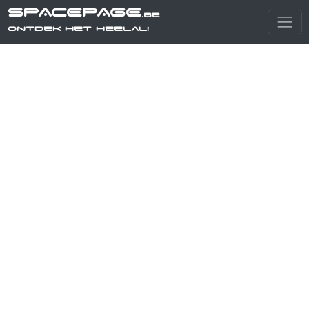
SPACEPAGE
.be
Ontdek het heelal!