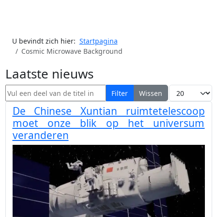
U bevindt zich hier:
Startpagina
Cosmic Microwave Background
Laatste nieuws
Vul een deel van de titel in
Toon #
Filter
Wissen
De Chinese Xuntian ruimtetelescoop
moet onze blik op het universum
veranderen