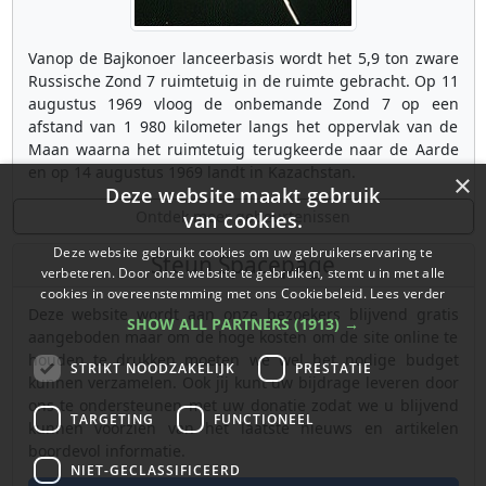
Vanop de Bajkonoer lanceerbasis wordt het 5,9 ton zware
Russische Zond 7 ruimtetuig in de ruimte gebracht. Op 11
augustus 1969 vloog de onbemande Zond 7 op een
afstand van 1 980 kilometer langs het oppervlak van de
Maan waarna het ruimtetuig terugkeerde naar de Aarde
en op 14 augustus 1969 landt in Kazachstan.
×
Deze website maakt gebruik
Ontdek meer gebeurtenissen
van cookies.
Deze website gebruikt cookies om uw gebruikerservaring te
Steun Spacepage
verbeteren. Door onze website te gebruiken, stemt u in met alle
cookies in overeenstemming met ons Cookiebeleid.
Lees verder
Deze website wordt aan onze bezoekers blijvend gratis
SHOW ALL PARTNERS
(1913) →
aangeboden maar om de hoge kosten om de site online te
houden te drukken moeten we wel het nodige budget
STRIKT NOODZAKELIJK
PRESTATIE
kunnen verzamelen. Ook jij kunt uw bijdrage leveren door
ons te ondersteunen met uw donatie zodat we u blijvend
TARGETING
FUNCTIONEEL
kunnen voorzien van het laatste nieuws en artikelen
boordevol informatie.
NIET-GECLASSIFICEERD