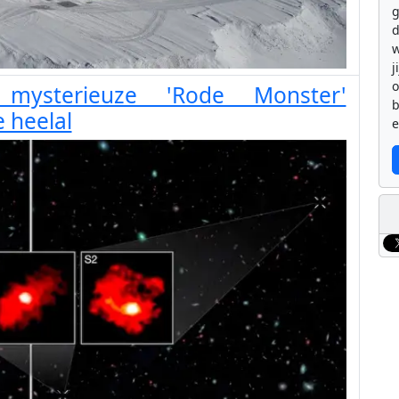
g
d
w
j
mysterieuze 'Rode Monster'
b
e heelal
e