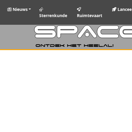
Nieuws
Lancee
Sterrenkunde
Ruimtevaart
SPAC
Ontdek het heelal!