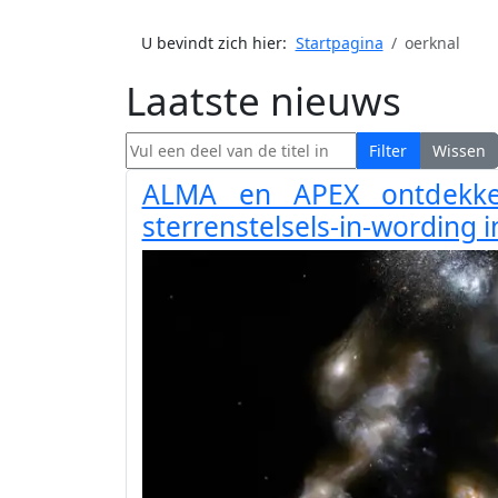
U bevindt zich hier:
Startpagina
oerknal
Laatste nieuws
Vul een deel van de titel in
Filter
Wissen
ALMA en APEX ontdekke
sterrenstelsels-in-wording i