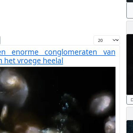
Toon #
n enorme conglomeraten van
n het vroege heelal
D