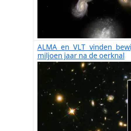
ALMA en VLT vinden bewij
miljoen jaar na de oerknal