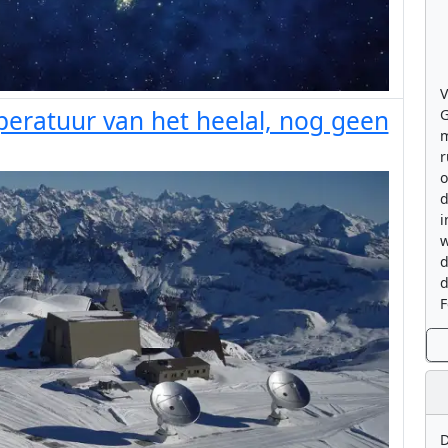
V
ratuur van het heelal, nog geen
G
m
r
o
d
i
w
d
d
F
D