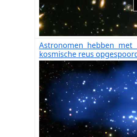
Astronomen hebben met E
kosmische reus opgespoord 