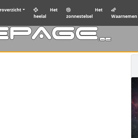
roverzicht
Het
Het
heelal
zonnestelsel
Waarnemen
EPAGE
.be