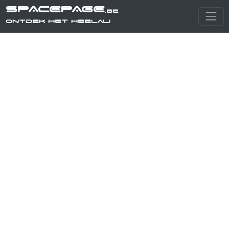
SPACEPAGE
.be
Ontdek het heelal!