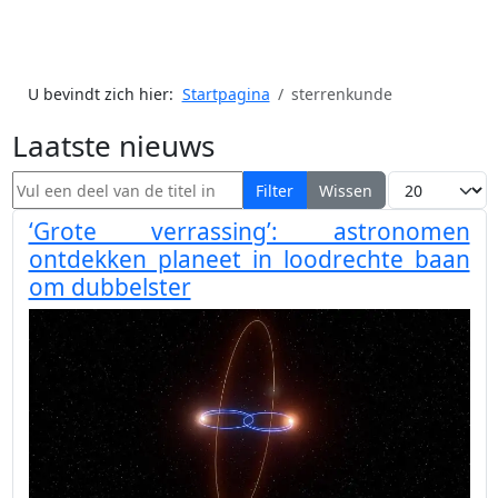
U bevindt zich hier:
Startpagina
sterrenkunde
Laatste nieuws
Vul een deel van de titel in
Toon #
Filter
Wissen
‘Grote verrassing’: astronomen
ontdekken planeet in loodrechte baan
om dubbelster