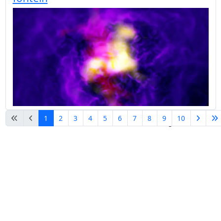
1
2
3
4
5
6
7
8
9
10
Pagina 1 van 27