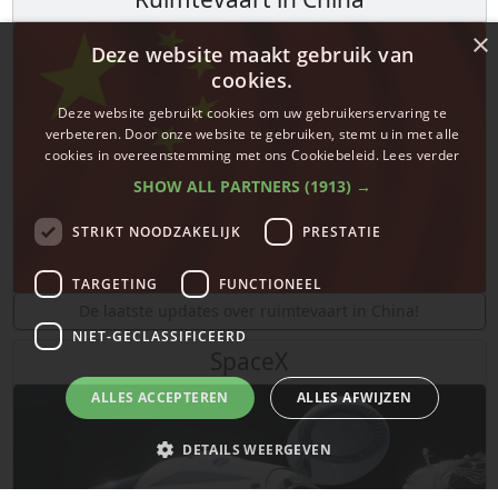
×
Deze website maakt gebruik van
cookies.
Deze website gebruikt cookies om uw gebruikerservaring te
verbeteren. Door onze website te gebruiken, stemt u in met alle
cookies in overeenstemming met ons Cookiebeleid.
Lees verder
SHOW ALL PARTNERS
(1913) →
STRIKT NOODZAKELIJK
PRESTATIE
TARGETING
FUNCTIONEEL
De laatste updates over ruimtevaart in China!
NIET-GECLASSIFICEERD
SpaceX
ALLES ACCEPTEREN
ALLES AFWIJZEN
DETAILS WEERGEVEN