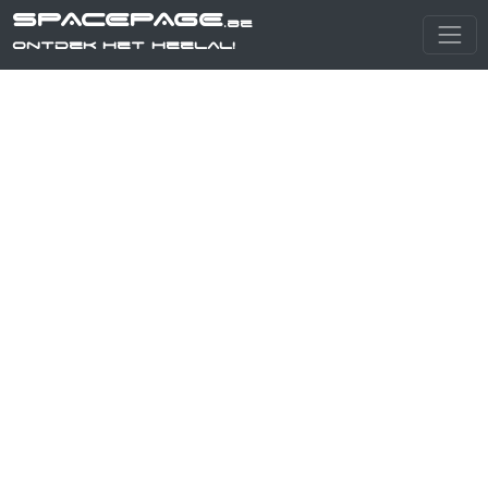
SPACEPAGE
.be
Ontdek het heelal!