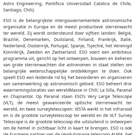
Astro Engineering, Pontiﬁcia Universidad Catolica de Chile,
Santiago, Chili).
ESO is de belangrijkste intergouvernementele astronomische
organisatie in Europa en de meest productieve sterrenwacht
ter wereld. Zij wordt ondersteund door vijftien landen: België,
Brazilië, Denemarken, Duitsland, Finland, Frankrijk, Italië,
Nederland, Oostenrijk, Portugal, Spanje, Tsjechië, het Verenigd
Koninkrijk, Zweden en Zwitserland. ESO voert een ambitieus
programma uit, gericht op het ontwerpen, bouwen en beheren
van grote sterrenwachten die astronomen in staat stellen om
belangrijke wetenschappelijke ontdekkingen te doen. Ook
speelt ESO een leidende rol bij het bevorderen en organiseren
van samenwerking op astronomisch gebied. ESO beheert drie
waarnemingslocaties van wereldklasse in Chili: La Silla, Paranal
en Chajnantor. Op Paranal staan ESO’s Very Large Telescope
(VLT), de meest geavanceerde optische sterrenwacht ter
wereld, en twee surveytelescopen: VISTA werkt in het infrarood
en is de grootste surveytelescoop ter wereld en de VLT Survey
Telescope is de grootste telescoop die uitsluitend is ontworpen
om de hemel in zichtbaar licht in kaart te brengen. ESO is ook
de Europese partner van de revolutionaire telescoop ALMA, het