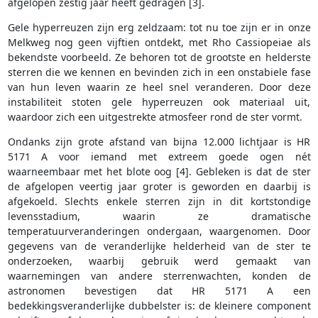
afgelopen zestig jaar heeft gedragen [3].
Gele hyperreuzen zijn erg zeldzaam: tot nu toe zijn er in onze
Melkweg nog geen vijftien ontdekt, met Rho Cassiopeiae als
bekendste voorbeeld. Ze behoren tot de grootste en helderste
sterren die we kennen en bevinden zich in een onstabiele fase
van hun leven waarin ze heel snel veranderen. Door deze
instabiliteit stoten gele hyperreuzen ook materiaal uit,
waardoor zich een uitgestrekte atmosfeer rond de ster vormt.
Ondanks zijn grote afstand van bijna 12.000 lichtjaar is HR
5171 A voor iemand met extreem goede ogen nét
waarneembaar met het blote oog [4]. Gebleken is dat de ster
de afgelopen veertig jaar groter is geworden en daarbij is
afgekoeld. Slechts enkele sterren zijn in dit kortstondige
levensstadium, waarin ze dramatische
temperatuurveranderingen ondergaan, waargenomen. Door
gegevens van de veranderlijke helderheid van de ster te
onderzoeken, waarbij gebruik werd gemaakt van
waarnemingen van andere sterrenwachten, konden de
astronomen bevestigen dat HR 5171 A een
bedekkingsveranderlijke dubbelster is: de kleinere component