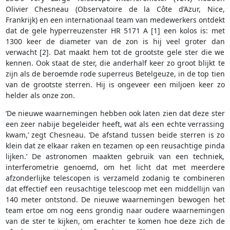
Olivier Chesneau (Observatoire de la Côte d’Azur, Nice,
Frankrijk) en een internationaal team van medewerkers ontdekt
dat de gele hyperreuzenster HR 5171 A [1] een kolos is: met
1300 keer de diameter van de zon is hij veel groter dan
verwacht [2]. Dat maakt hem tot de grootste gele ster die we
kennen. Ook staat de ster, die anderhalf keer zo groot blijkt te
zijn als de beroemde rode superreus Betelgeuze, in de top tien
van de grootste sterren. Hij is ongeveer een miljoen keer zo
helder als onze zon.
‘De nieuwe waarnemingen hebben ook laten zien dat deze ster
een zeer nabije begeleider heeft, wat als een echte verrassing
kwam,’ zegt Chesneau. ‘De afstand tussen beide sterren is zo
klein dat ze elkaar raken en tezamen op een reusachtige pinda
lijken.’ De astronomen maakten gebruik van een techniek,
interferometrie genoemd, om het licht dat met meerdere
afzonderlijke telescopen is verzameld zodanig te combineren
dat effectief een reusachtige telescoop met een middellijn van
140 meter ontstond. De nieuwe waarnemingen bewogen het
team ertoe om nog eens grondig naar oudere waarnemingen
van de ster te kijken, om erachter te komen hoe deze zich de