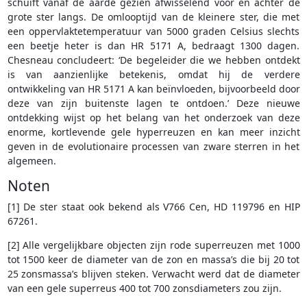
schuift vanaf de aarde gezien afwisselend voor en achter de
grote ster langs. De omlooptijd van de kleinere ster, die met
een oppervlaktetemperatuur van 5000 graden Celsius slechts
een beetje heter is dan HR 5171 A, bedraagt 1300 dagen.
Chesneau concludeert: ‘De begeleider die we hebben ontdekt
is van aanzienlijke betekenis, omdat hij de verdere
ontwikkeling van HR 5171 A kan beïnvloeden, bijvoorbeeld door
deze van zijn buitenste lagen te ontdoen.’ Deze nieuwe
ontdekking wijst op het belang van het onderzoek van deze
enorme, kortlevende gele hyperreuzen en kan meer inzicht
geven in de evolutionaire processen van zware sterren in het
algemeen.
Noten
[1] De ster staat ook bekend als V766 Cen, HD 119796 en HIP
67261.
[2] Alle vergelijkbare objecten zijn rode superreuzen met 1000
tot 1500 keer de diameter van de zon en massa’s die bij 20 tot
25 zonsmassa’s blijven steken. Verwacht werd dat de diameter
van een gele superreus 400 tot 700 zonsdiameters zou zijn.