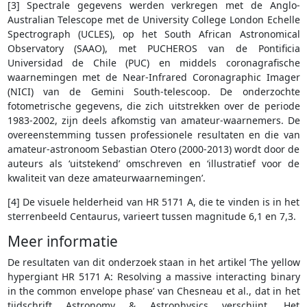
[3] Spectrale gegevens werden verkregen met de Anglo-
Australian Telescope met de University College London Echelle
Spectrograph (UCLES), op het South African Astronomical
Observatory (SAAO), met PUCHEROS van de Pontificia
Universidad de Chile (PUC) en middels coronagrafische
waarnemingen met de Near-Infrared Coronagraphic Imager
(NICI) van de Gemini South-telescoop. De onderzochte
fotometrische gegevens, die zich uitstrekken over de periode
1983-2002, zijn deels afkomstig van amateur-waarnemers. De
overeenstemming tussen professionele resultaten en die van
amateur-astronoom Sebastian Otero (2000-2013) wordt door de
auteurs als ‘uitstekend’ omschreven en ‘illustratief voor de
kwaliteit van deze amateurwaarnemingen’.
[4] De visuele helderheid van HR 5171 A, die te vinden is in het
sterrenbeeld Centaurus, varieert tussen magnitude 6,1 en 7,3.
Meer informatie
De resultaten van dit onderzoek staan in het artikel ‘The yellow
hypergiant HR 5171 A: Resolving a massive interacting binary
in the common envelope phase’ van Chesneau et al., dat in het
tijdschrift Astronomy & Astrophysics verschijnt. Het