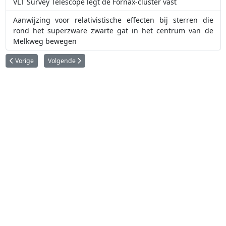
VLT Survey Telescope legt de Fornax-cluster vast
Aanwijzing voor relativistische effecten bij sterren die
rond het superzware zwarte gat in het centrum van de
Melkweg bewegen
Vorig artikel: Eerste ringenstelsel rond planetoïde ontdekt
Volgende artikel: Krachtige 3D-spectrograaf met succes geïns
Vorige
Volgende