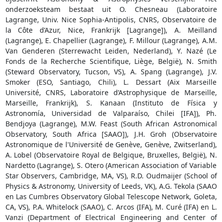
onderzoeksteam bestaat uit O. Chesneau (Laboratoire
Lagrange, Univ. Nice Sophia-Antipolis, CNRS, Observatoire de
la Côte d’Azur, Nice, Frankrijk [Lagrange]), A. Meilland
(Lagrange), E. Chapellier (Lagrange), F. Millour (Lagrange), A.M.
Van Genderen (Sterrewacht Leiden, Nederland), Y. Nazé (Le
Fonds de la Recherche Scientifique, Liège, België), N. Smith
(Steward Observatory, Tucson, VS), A. Spang (Lagrange), J.V.
Smoker (ESO, Santiago, Chili), L. Dessart (Aix Marseille
Université, CNRS, Laboratoire d’Astrophysique de Marseille,
Marseille, Frankrijk), S. Kanaan (Instituto de Física y
Astronomía, Universidad de Valparaíso, Chilei [IFA]), Ph.
Bendjoya (Lagrange), M.W. Feast (South African Astronomical
Observatory, South Africa [SAAO]), J.H. Groh (Observatoire
Astronomique de l'Université de Genève, Genève, Zwitserland),
A. Lobel (Observatoire Royal de Belgique, Bruxelles, België), N.
Nardetto (Lagrange), S. Otero (American Association of Variable
Star Observers, Cambridge, MA, VS), R.D. Oudmaijer (School of
Physics & Astronomy, University of Leeds, VK), A.G. Tekola (SAAO
en Las Cumbres Observatory Global Telescope Network, Goleta,
CA, VS), P.A. Whitelock (SAAO), C. Arcos (IFA), M. Curé (IFA) en L.
Vanzi (Department of Electrical Engineering and Center of