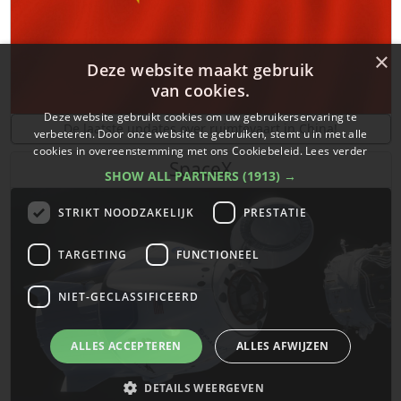
×
Deze website maakt gebruik
van cookies.
Deze website gebruikt cookies om uw gebruikerservaring te
De laatste updates over ruimtevaart in China!
verbeteren. Door onze website te gebruiken, stemt u in met alle
cookies in overeenstemming met ons Cookiebeleid.
Lees verder
SpaceX
SHOW ALL PARTNERS
(1913) →
STRIKT NOODZAKELIJK
PRESTATIE
TARGETING
FUNCTIONEEL
NIET-GECLASSIFICEERD
ALLES ACCEPTEREN
ALLES AFWIJZEN
DETAILS WEERGEVEN