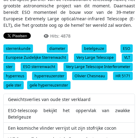
grootste astronomische project van dit moment. Daarnaast
bereidt ESO momenteel de bouw voor van de 39-meter
Europese Extremely Large optical/near-infrared Telescope (E-
ELT), die ‘het grootste oog op de hemel’ ter wereld zal worden.
Hits: 4878
sterrenkunde
diameter
betelgeuze
ESO
Europese Zuidelijke Sterrenwacht
Very Large Telescope
VLT
ster
ESO sterrenwacht
Very Large Telescope Interferometer
hyperreus
hyperreuzenster
Olivier Chesneau
HR 5171
gele ster
gele hyperreuzenster
Gewichtsverlies van oude ster verklaard
ESO-telescoop bekijkt het oppervlak van zwakke
Betelgeuze
Een kosmische vlinder verrijst uit zijn stofrijke cocon