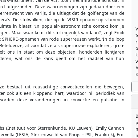
IR-instrument van de VLT, toont het infrarode licht dat in
erd uitgezonden. Deze waarnemingen zijn gedaan door een
errenwacht van Parijs, die uitlegt dat de golflengte van de
era’s. De stofwolken, die op de VISIR-opname op vlammen
uimte in blaast. ‘In populair-astronomische context kom je
V
egen. Maar waar komt dit stof eigenlijk vandaan?’, zegt Emili
t
 SPHERE-opnamen van rode superreuzen werkt. ‘In de loop
r
etelgeuze, al voordat ze als supernovae exploderen, grote
o
elt ons in staat om deze objecten, honderden lichtjaren
k
uderen, wat ons de kans geeft om het raadsel van hun
w
K
ze bestaat uit reusachtige convectiecellen die bewegen,
er ook als een kloppend hart, waardoor hij periodiek van
t’ worden deze veranderingen in convectie en pulsatie in
B
p
s (Instituut voor Sterrenkunde, KU Leuven), Emily Cannon
n
rvella (LESIA, Sterrenwacht van Parijs – PSL, Frankrijk), Eric
n