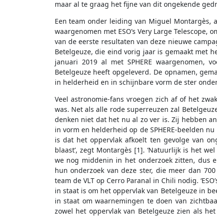
maar al te graag het fijne van dit ongekende ged
Een team onder leiding van Miguel Montargès, 
waargenomen met ESO’s Very Large Telescope, o
van de eerste resultaten van deze nieuwe campa
Betelgeuze, die eind vorig jaar is gemaakt met h
januari 2019 al met SPHERE waargenomen, voo
Betelgeuze heeft opgeleverd. De opnamen, gemaak
in helderheid en in schijnbare vorm de ster onde
Veel astronomie-fans vroegen zich af of het zw
was. Net als alle rode superreuzen zal Betelgeu
denken niet dat het nu al zo ver is. Zij hebben 
in vorm en helderheid op de SPHERE-beelden nu p
is dat het oppervlak afkoelt ten gevolge van ong
blaast’, zegt Montargès [1]. ‘Natuurlijk is het w
we nog middenin in het onderzoek zitten, dus e
hun onderzoek van deze ster, die meer dan 700 
team de VLT op Cerro Paranal in Chili nodig. ‘ESO’
in staat is om het oppervlak van Betelgeuze in be
in staat om waarnemingen te doen van zichtbaar
zowel het oppervlak van Betelgeuze zien als het