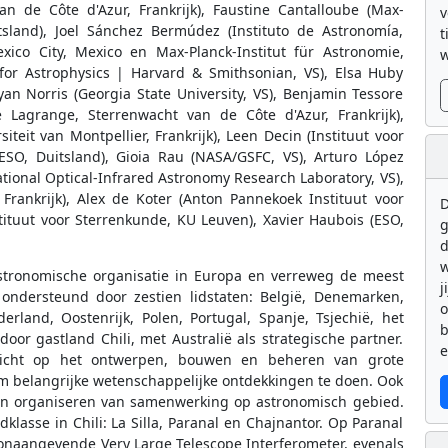
n de Côte d'Azur, Frankrijk), Faustine Cantalloube (Max-
v
itsland), Joel Sánchez Bermúdez (Instituto de Astronomía,
t
ico City, Mexico en Max-Planck-Institut für Astronomie,
w
for Astrophysics | Harvard & Smithsonian, VS), Elsa Huby
Ryan Norris (Georgia State University, VS), Benjamin Tessore
re Lagrange, Sterrenwacht van de Côte d'Azur, Frankrijk),
siteit van Montpellier, Frankrijk), Leen Decin (Instituut voor
ESO, Duitsland), Gioia Rau (NASA/GSFC, VS), Arturo López
National Optical-Infrared Astronomy Research Laboratory, VS),
 Frankrijk), Alex de Koter (Anton Pannekoek Instituut voor
D
ituut voor Sterrenkunde, KU Leuven), Xavier Haubois (ESO,
g
d
w
astronomische organisatie in Europa en verreweg de meest
j
 ondersteund door zestien lidstaten: België, Denemarken,
ederland, Oostenrijk, Polen, Portugal, Spanje, Tsjechië, het
b
oor gastland Chili, met Australië als strategische partner.
e
richt op het ontwerpen, bouwen en beheren van grote
om belangrijke wetenschappelijke ontdekkingen te doen. Ook
 en organiseren van samenwerking op astronomisch gebied.
lasse in Chili: La Silla, Paranal en Chajnantor. Op Paranal
oonaangevende Very Large Telescope Interferometer, evenals