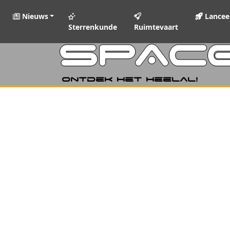
Nieuws
Lancee
Sterrenkunde
Ruimtevaart
SPAC
Ontdek het heelal!