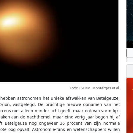
Foto: ESO/M. Montargès et al.
) hebben astronomen het unieke afzwakken van Betelgeuze,
 Orion, vastgelegd. De prachtige nieuwe opnamen van het
rreus niet alleen minder licht geeft, maar ook van vorm lijkt
baken aan de nachthemel, maar eind vorig jaar begon hij af
t Betelgeuze nog ongeveer 36 procent van zijn normale
lote oog opvalt. Astronomie-fans en wetenschappers willen