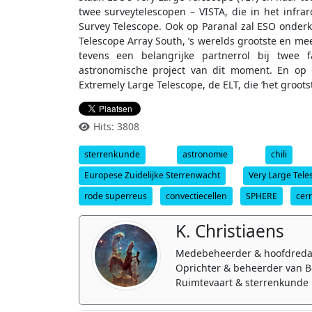
twee surveytelescopen – VISTA, die in het infra
Survey Telescope. Ook op Paranal zal ESO onde
Telescope Array South, ’s werelds grootste en m
tevens een belangrijke partnerrol bij twee f
astronomische project van dit moment. En op 
Extremely Large Telescope, de ELT, die ‘het groot
Hits: 3808
sterrenkunde
astronomie
chili
Europese Zuidelijke Sterrenwacht
Very Large Tele
rode superreus
convectiecellen
SPHERE
cer
K. Christiaens
Medebeheerder & hoofdreda
Oprichter & beheerder van B
Ruimtevaart & sterrenkunde 