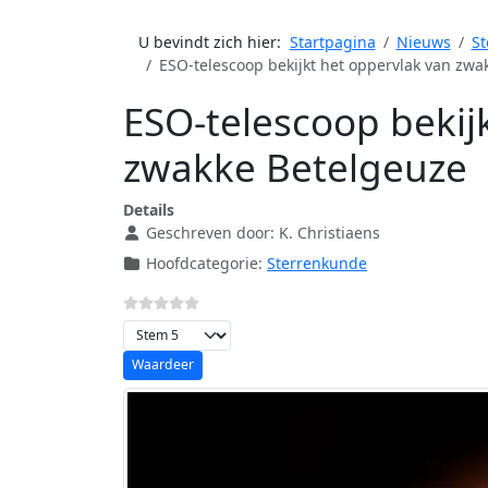
U bevindt zich hier:
Startpagina
Nieuws
St
ESO-telescoop bekijkt het oppervlak van zwa
ESO-telescoop bekij
zwakke Betelgeuze
Details
Geschreven door:
K. Christiaens
Hoofdcategorie:
Sterrenkunde
Voeg waardering toe