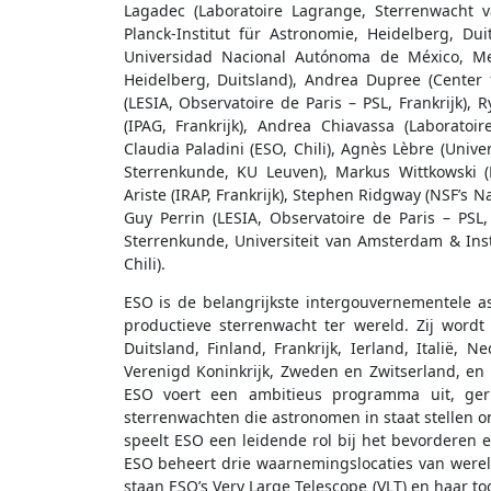
Lagadec (Laboratoire Lagrange, Sterrenwacht va
Planck-Institut für Astronomie, Heidelberg, Du
Universidad Nacional Autónoma de México, Mex
Heidelberg, Duitsland), Andrea Dupree (Center 
(LESIA, Observatoire de Paris – PSL, Frankrijk), 
(IPAG, Frankrijk), Andrea Chiavassa (Laboratoi
Claudia Paladini (ESO, Chili), Agnès Lèbre (Univer
Sterrenkunde, KU Leuven), Markus Wittkowski (
Ariste (IRAP, Frankrijk), Stephen Ridgway (NSF’s 
Guy Perrin (LESIA, Observatoire de Paris – PSL,
Sterrenkunde, Universiteit van Amsterdam & Inst
Chili).
ESO is de belangrijkste intergouvernementele 
productieve sterrenwacht ter wereld. Zij wordt
Duitsland, Finland, Frankrijk, Ierland, Italië, N
Verenigd Koninkrijk, Zweden en Zwitserland, en d
ESO voert een ambitieus programma uit, ge
sterrenwachten die astronomen in staat stellen 
speelt ESO een leidende rol bij het bevorderen
ESO beheert drie waarnemingslocaties van wereldk
staan ESO’s Very Large Telescope (VLT) en haar t