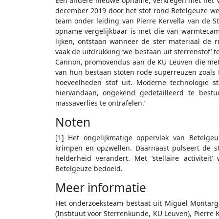
Een andere nieuwe opname, verkregen met het VIS
december 2019 door het stof rond Betelgeuze w
team onder leiding van Pierre Kervella van de St
opname vergelijkbaar is met die van warmtecam
lijken, ontstaan wanneer de ster materiaal de r
vaak de uitdrukking ‘we bestaan uit sterrenstof’ t
Cannon, promovendus aan de KU Leuven die met
van hun bestaan stoten rode superreuzen zoals B
hoeveelheden stof uit. Moderne technologie st
hiervandaan, ongekend gedetailleerd te best
massaverlies te ontrafelen.’
Noten
[1] Het ongelijkmatige oppervlak van Betelgeu
krimpen en opzwellen. Daarnaast pulseert de st
helderheid verandert. Met ‘stellaire activitei
Betelgeuze bedoeld.
Meer informatie
Het onderzoeksteam bestaat uit Miguel Montargè
(Instituut voor Sterrenkunde, KU Leuven), Pierre Ke