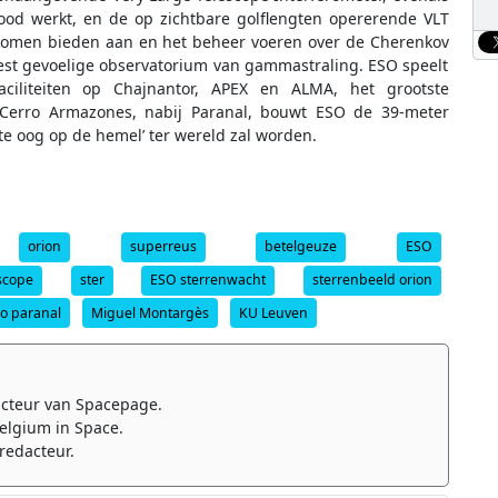
rood werkt, en de op zichtbare golflengten opererende VLT
rkomen bieden aan en het beheer voeren over de Cherenkov
eest gevoelige observatorium van gammastraling. ESO speelt
aciliteiten op Chajnantor, APEX en ALMA, het grootste
Cerro Armazones, nabij Paranal, bouwt ESO de 39-meter
ste oog op de hemel’ ter wereld zal worden.
orion
superreus
betelgeuze
ESO
scope
ster
ESO sterrenwacht
sterrenbeeld orion
ro paranal
Miguel Montargès
KU Leuven
cteur van Spacepage.
elgium in Space.
redacteur.