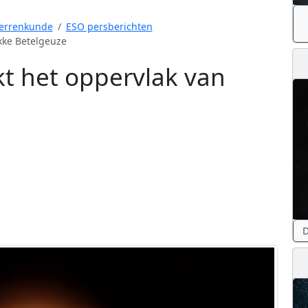
errenkunde
ESO persberichten
kke Betelgeuze
kt het oppervlak van
D