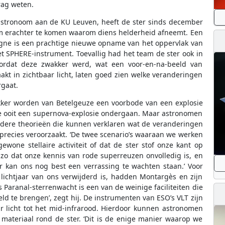
rag weten.
astronoom aan de KU Leuven, heeft de ster sinds december
m erachter te komen waarom diens helderheid afneemt. Een
gne is een prachtige nieuwe opname van het oppervlak van
et SPHERE-instrument. Toevallig had het team de ster ook in
rdat deze zwakker werd, wat een voor-en-na-beeld van
t in zichtbaar licht, laten goed zien welke veranderingen
rgaat.
akker worden van Betelgeuze een voorbode van een explosie
ze ooit een supernova-explosie ondergaan. Maar astronomen
andere theorieën die kunnen verklaren wat de veranderingen
recies veroorzaakt. ‘De twee scenario’s waaraan we werken
ewone stellaire activiteit of dat de ster stof onze kant op
el zo dat onze kennis van rode superreuzen onvolledig is, en
r kan ons nog best een verrassing te wachten staan.’ Voor
lichtjaar van ons verwijderd is, hadden Montargès en zijn
s Paranal-sterrenwacht is een van de weinige faciliteiten die
eld te brengen’, zegt hij. De instrumenten van ESO’s VLT zijn
 licht tot het mid-infrarood. Hierdoor kunnen astronomen
 materiaal rond de ster. ‘Dit is de enige manier waarop we