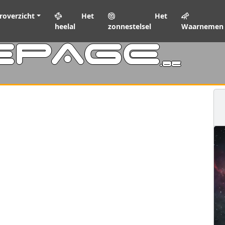
roverzicht
Het
Het
heelal
zonnestelsel
Waarnemen
EPAGE
.be