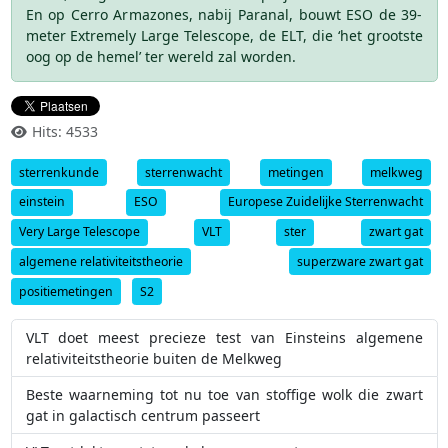
En op Cerro Armazones, nabij Paranal, bouwt ESO de 39-
meter Extremely Large Telescope, de ELT, die ‘het grootste
oog op de hemel’ ter wereld zal worden.
Hits: 4533
sterrenkunde
sterrenwacht
metingen
melkweg
einstein
ESO
Europese Zuidelijke Sterrenwacht
Very Large Telescope
VLT
ster
zwart gat
algemene relativiteitstheorie
superzware zwart gat
positiemetingen
S2
VLT doet meest precieze test van Einsteins algemene
relativiteitstheorie buiten de Melkweg
Beste waarneming tot nu toe van stoffige wolk die zwart
gat in galactisch centrum passeert