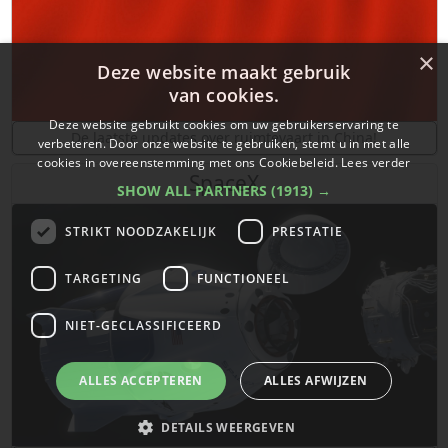
×
Deze website maakt gebruik
van cookies.
Deze website gebruikt cookies om uw gebruikerservaring te
De laatste updates over ruimtevaart in China!
verbeteren. Door onze website te gebruiken, stemt u in met alle
cookies in overeenstemming met ons Cookiebeleid.
Lees verder
SpaceX
SHOW ALL PARTNERS
(1913) →
STRIKT NOODZAKELIJK
PRESTATIE
TARGETING
FUNCTIONEEL
NIET-GECLASSIFICEERD
ALLES ACCEPTEREN
ALLES AFWIJZEN
DETAILS WEERGEVEN