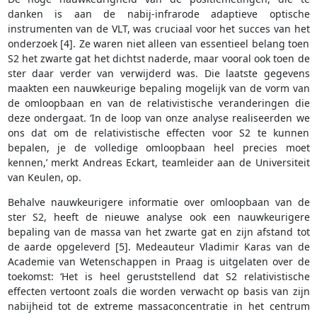
danken is aan de nabij-infrarode adaptieve optische
instrumenten van de VLT, was cruciaal voor het succes van het
onderzoek [4]. Ze waren niet alleen van essentieel belang toen
S2 het zwarte gat het dichtst naderde, maar vooral ook toen de
ster daar verder van verwijderd was. Die laatste gegevens
maakten een nauwkeurige bepaling mogelijk van de vorm van
de omloopbaan en van de relativistische veranderingen die
deze ondergaat. ‘In de loop van onze analyse realiseerden we
ons dat om de relativistische effecten voor S2 te kunnen
bepalen, je de volledige omloopbaan heel precies moet
kennen,’ merkt Andreas Eckart, teamleider aan de Universiteit
van Keulen, op.
Behalve nauwkeurigere informatie over omloopbaan van de
ster S2, heeft de nieuwe analyse ook een nauwkeurigere
bepaling van de massa van het zwarte gat en zijn afstand tot
de aarde opgeleverd [5]. Medeauteur Vladimir Karas van de
Academie van Wetenschappen in Praag is uitgelaten over de
toekomst: ‘Het is heel geruststellend dat S2 relativistische
effecten vertoont zoals die worden verwacht op basis van zijn
nabijheid tot de extreme massaconcentratie in het centrum