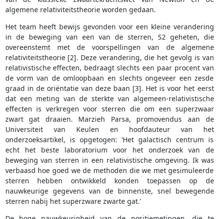
algemene relativiteitstheorie worden gedaan.
Het team heeft bewijs gevonden voor een kleine verandering
in de beweging van een van de sterren, S2 geheten, die
overeenstemt met de voorspellingen van de algemene
relativiteitstheorie [2]. Deze verandering, die het gevolg is van
relativistische effecten, bedraagt slechts een paar procent van
de vorm van de omloopbaan en slechts ongeveer een zesde
graad in de oriëntatie van deze baan [3]. Het is voor het eerst
dat een meting van de sterkte van algemeen-relativistische
effecten is verkregen voor sterren die om een superzwaar
zwart gat draaien. Marzieh Parsa, promovendus aan de
Universiteit van Keulen en hoofdauteur van het
onderzoeksartikel, is opgetogen: ‘Het galactisch centrum is
echt het beste laboratorium voor het onderzoek van de
beweging van sterren in een relativistische omgeving. Ik was
verbaasd hoe goed we de methoden die we met gesimuleerde
sterren hebben ontwikkeld konden toepassen op de
nauwkeurige gegevens van de binnenste, snel bewegende
sterren nabij het superzware zwarte gat.’
De hoge nauwkeurigheid van de positiemetingen, die te