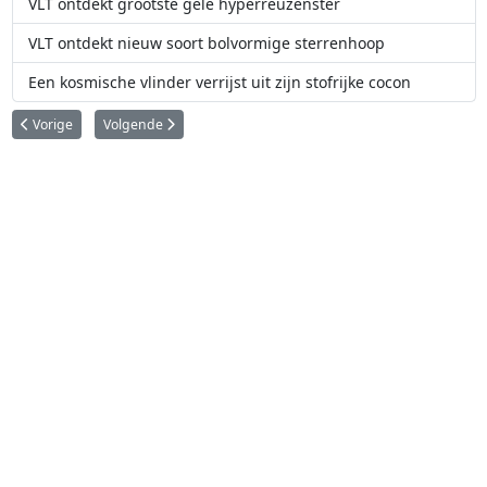
VLT ontdekt grootste gele hyperreuzenster
VLT ontdekt nieuw soort bolvormige sterrenhoop
Een kosmische vlinder verrijst uit zijn stofrijke cocon
Vorig artikel: Superzware zwarte gaten voeden zich met kosmische kwalle
Volgende artikel: Allernieuwste adaptieve-optiekfaciliteit ziet e
Vorige
Volgende