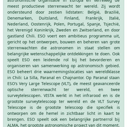
astronomische organisatie in Europa en verreweg de
meest productieve sterrenwacht ter wereld. Zij wordt
ondersteund door zestien lidstaten: België, Brazilië,
Denemarken, Duitsland, Finland, Frankrijk, Italië,
Nederland, Oostenrijk, Polen, Portugal, Spanje, Tsjechië,
het Verenigd Koninkrijk, Zweden en Zwitserland, en door
gastland Chili. ESO voert een ambitieus programma uit,
gericht op het ontwerpen, bouwen en beheren van grote
sterrenwachten die astronomen in staat stellen om
belangrijke wetenschappelijke ontdekkingen te doen. Ook
speelt ESO een leidende rol bij het bevorderen en
organiseren van samenwerking op astronomisch gebied.
ESO beheert drie waarnemingslocaties van wereldklasse
in Chili: La Silla, Paranal en Chajnantor. Op Paranal staan
ESO’s Very Large Telescope (VLT), de meest geavanceerde
optische sterrenwacht ter wereld, en twee
surveytelescopen. VISTA werkt in het infrarood en is de
grootste surveytelescoop ter wereld en de VLT Survey
Telescope is de grootste telescoop die specifiek is
ontworpen om de hemel in zichtbaar licht in kaart te
brengen. ESO speelt ook een belangrijke partnerrol bij
ALMA, het grootste astronomische project van dit moment.