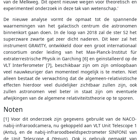
van de Melkweg. Dit opent nieuwe wegen voor theoretisch en
experimenteel onderzoek in deze tak van wetenschap.’
De nieuwe analyse vormt de opmaat tot de spannende
waarnemingen van het galactisch centrum die astronomen
binnenkort gaan doen. In de loop van 2018 zal de ster S2 het
superzware zwarte gat zeer dicht naderen. Dit keer zal het
instrument GRAVITY, ontwikkeld door een groot internationaal
consortium onder leiding van het Max-Planck-Institut für
extraterrestrische Physik in Garching [6] en geïnstalleerd op de
VLT Interferometer [7], beschikbaar zijn om zijn omloopbaan
veel nauwkeuriger dan momenteel mogelijk is te meten. Niet
alleen bestaat de verwachting dat de algemeen-relativistische
effecten hierdoor veel duidelijker zichtbaar zullen zijn, ook
zullen astronomen veel beter in staat zijn om eventuele
afwijkingen van de algemene relativiteitstheorie op te sporen.
Noten
[1] Voor dit onderzoek zijn gegevens gebruikt van de NACO-
nabij-infraroodcamera, nu gekoppeld aan VLT Unit Telescope 1
(Antu), en de nabij-infraroodbeeldspectrometer SINFONI van
de Unit Telescope 4 (Yepun). Ook is gebruik gemaakt van