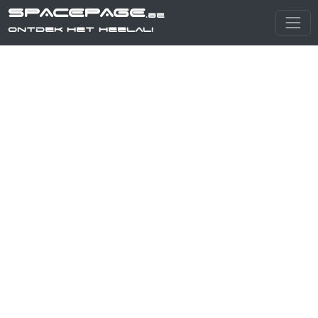
SPACEPAGE
.be
Ontdek het heelal!