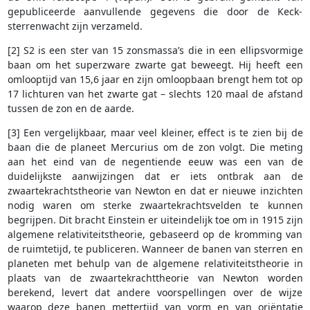
gepubliceerde aanvullende gegevens die door de Keck-
sterrenwacht zijn verzameld.
[2] S2 is een ster van 15 zonsmassa’s die in een ellipsvormige
baan om het superzware zwarte gat beweegt. Hij heeft een
omlooptijd van 15,6 jaar en zijn omloopbaan brengt hem tot op
17 lichturen van het zwarte gat – slechts 120 maal de afstand
tussen de zon en de aarde.
[3] Een vergelijkbaar, maar veel kleiner, effect is te zien bij de
baan die de planeet Mercurius om de zon volgt. Die meting
aan het eind van de negentiende eeuw was een van de
duidelijkste aanwijzingen dat er iets ontbrak aan de
zwaartekrachtstheorie van Newton en dat er nieuwe inzichten
nodig waren om sterke zwaartekrachtsvelden te kunnen
begrijpen. Dit bracht Einstein er uiteindelijk toe om in 1915 zijn
algemene relativiteitstheorie, gebaseerd op de kromming van
de ruimtetijd, te publiceren. Wanneer de banen van sterren en
planeten met behulp van de algemene relativiteitstheorie in
plaats van de zwaartekrachttheorie van Newton worden
berekend, levert dat andere voorspellingen over de wijze
waarop deze banen mettertijd van vorm en van oriëntatie