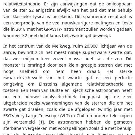
relativiteitstheorie. Er zijn aanwijzingen dat de omloopbaan
van de ster S2 enigszins afwijkt van het pad dat met behulp
van klassieke fysica is berekend. Dit spannende resultaat is
een voorproefje van de veel nauwkeurigere metingen en tests
die in 2018 met het GRAVITY-instrument zullen worden gedaan
wanneer S2 heel dicht langs het zwarte gat beweegt.
In het centrum van de Melkweg, ruim 26.000 lichtjaar van de
aarde, bevindt zich het meest nabije superzware zwarte gat,
dat vier miljoen keer zoveel massa heeft als de zon. Dit
monster is omringd door een klein groepje sterren dat met
hoge snelheid om hem heen draait. Het sterke
zwaartekrachtsveld van het zwarte gat is een perfecte
omgeving om Einsteins algemene relativiteitstheorie te
toetsen. Een team van Duitse en Tsjechische astronomen heeft
nu een nieuwe analysetechniek toegepast op de zeer
uitgebreide reeks waarnemingen van de sterren die om het
zwarte gat draaien, zoals die de afgelopen twintig jaar met
ESO’s Very Large Telescope (VLT) in Chili en andere telescopen
zijn verzameld [1]. De astronomen hebben de gemeten
sterbanen vergeleken met voorspellingen zoals die met behulp
van de klassieke zwaartekrachtswet van Newton en de