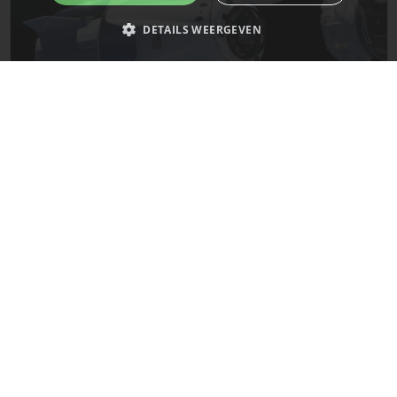
DETAILS WEERGEVEN
Strikt noodzakelijk
Prestatie
Targeting
Functioneel
Niet-geclassificeerd
De laatste updates van SpaceX!
Strikt noodzakelijke cookies maken de kernfunctionaliteiten van de
website mogelijk, zoals gebruikersaanmelding en accountbeheer. De
website kan niet goed worden gebruikt zonder de strikt noodzakelijke
Mars
cookies.
Naam
Provider
/
Domein
Vervaldatum
__cf_bm
29 minuten
Cloudflare Inc.
58 seconden
.x.com