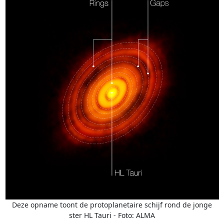
Deze opname toont de protoplanetaire schijf rond de jonge
ster HL Tauri - Foto: ALMA