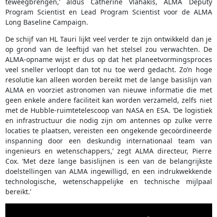
teweegbrengen,’ aldus Catherine Vlahakis, ALMA Deputy
Program Scientist en Lead Program Scientist voor de ALMA
Long Baseline Campaign.
De schijf van HL Tauri lijkt veel verder te zijn ontwikkeld dan je
op grond van de leeftijd van het stelsel zou verwachten. De
ALMA-opname wijst er dus op dat het planeetvormingsproces
veel sneller verloopt dan tot nu toe werd gedacht. Zo’n hoge
resolutie kan alleen worden bereikt met de lange basislijn van
ALMA en voorziet astronomen van nieuwe informatie die met
geen enkele andere faciliteit kan worden verzameld, zelfs niet
met de Hubble-ruimtetelescoop van NASA en ESA. ‘De logistiek
en infrastructuur die nodig zijn om antennes op zulke verre
locaties te plaatsen, vereisten een ongekende gecoördineerde
inspanning door een deskundig internationaal team van
ingenieurs en wetenschappers,’ zegt ALMA directeur, Pierre
Cox. ‘Met deze lange basislijnen is een van de belangrijkste
doelstellingen van ALMA ingewilligd, en een indrukwekkende
technologische, wetenschappelijke en technische mijlpaal
bereikt.’