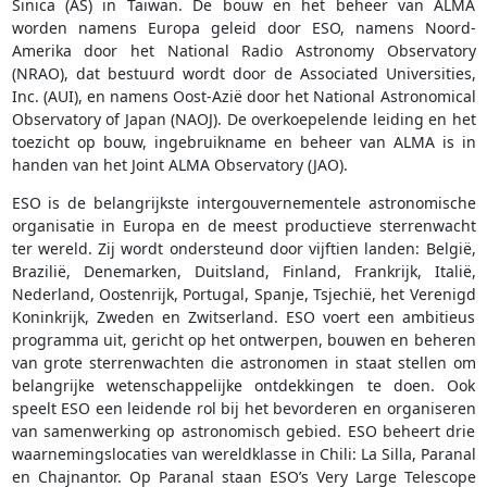
Sinica (AS) in Taiwan. De bouw en het beheer van ALMA
worden namens Europa geleid door ESO, namens Noord-
Amerika door het National Radio Astronomy Observatory
(NRAO), dat bestuurd wordt door de Associated Universities,
Inc. (AUI), en namens Oost-Azië door het National Astronomical
Observatory of Japan (NAOJ). De overkoepelende leiding en het
toezicht op bouw, ingebruikname en beheer van ALMA is in
handen van het Joint ALMA Observatory (JAO).
ESO is de belangrijkste intergouvernementele astronomische
organisatie in Europa en de meest productieve sterrenwacht
ter wereld. Zij wordt ondersteund door vijftien landen: België,
Brazilië, Denemarken, Duitsland, Finland, Frankrijk, Italië,
Nederland, Oostenrijk, Portugal, Spanje, Tsjechië, het Verenigd
Koninkrijk, Zweden en Zwitserland. ESO voert een ambitieus
programma uit, gericht op het ontwerpen, bouwen en beheren
van grote sterrenwachten die astronomen in staat stellen om
belangrijke wetenschappelijke ontdekkingen te doen. Ook
speelt ESO een leidende rol bij het bevorderen en organiseren
van samenwerking op astronomisch gebied. ESO beheert drie
waarnemingslocaties van wereldklasse in Chili: La Silla, Paranal
en Chajnantor. Op Paranal staan ESO’s Very Large Telescope