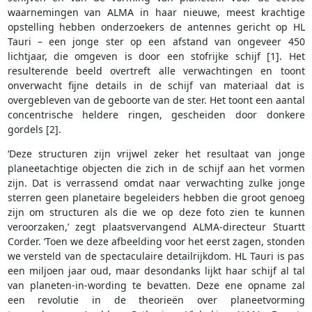
waarnemingen van ALMA in haar nieuwe, meest krachtige
opstelling hebben onderzoekers de antennes gericht op HL
Tauri – een jonge ster op een afstand van ongeveer 450
lichtjaar, die omgeven is door een stofrijke schijf [1]. Het
resulterende beeld overtreft alle verwachtingen en toont
onverwacht fijne details in de schijf van materiaal dat is
overgebleven van de geboorte van de ster. Het toont een aantal
concentrische heldere ringen, gescheiden door donkere
gordels [2].
‘Deze structuren zijn vrijwel zeker het resultaat van jonge
planeetachtige objecten die zich in de schijf aan het vormen
zijn. Dat is verrassend omdat naar verwachting zulke jonge
sterren geen planetaire begeleiders hebben die groot genoeg
zijn om structuren als die we op deze foto zien te kunnen
veroorzaken,’ zegt plaatsvervangend ALMA-directeur Stuartt
Corder. ‘Toen we deze afbeelding voor het eerst zagen, stonden
we versteld van de spectaculaire detailrijkdom. HL Tauri is pas
een miljoen jaar oud, maar desondanks lijkt haar schijf al tal
van planeten-in-wording te bevatten. Deze ene opname zal
een revolutie in de theorieën over planeetvorming