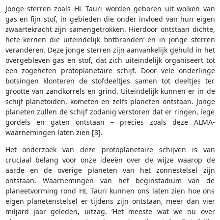
Jonge sterren zoals HL Tauri worden geboren uit wolken van
gas en fijn stof, in gebieden die onder invloed van hun eigen
zwaartekracht zijn samengetrokken. Hierdoor ontstaan dichte,
hete kernen die uiteindelijk ‘ontbranden’ en in jonge sterren
veranderen. Deze jonge sterren zijn aanvankelijk gehuld in het
overgebleven gas en stof, dat zich uiteindelijk organiseert tot
een zogeheten protoplanetaire schijf. Door vele onderlinge
botsingen klonteren de stofdeeltjes samen tot deeltjes ter
grootte van zandkorrels en grind. Uiteindelijk kunnen er in de
schijf planetoïden, kometen en zelfs planeten ontstaan. Jonge
planeten zullen de schijf zodanig verstoren dat er ringen, lege
gordels en gaten ontstaan – precies zoals deze ALMA-
waarnemingen laten zien [3].
Het onderzoek van deze protoplanetaire schijven is van
cruciaal belang voor onze ideeën over de wijze waarop de
aarde en de overige planeten van het zonnestelsel zijn
ontstaan. Waarnemingen van het beginstadium van de
planeetvorming rond HL Tauri kunnen ons laten zien hoe ons
eigen planetenstelsel er tijdens zijn ontstaan, meer dan vier
miljard jaar geleden, uitzag. ‘Het meeste wat we nu over