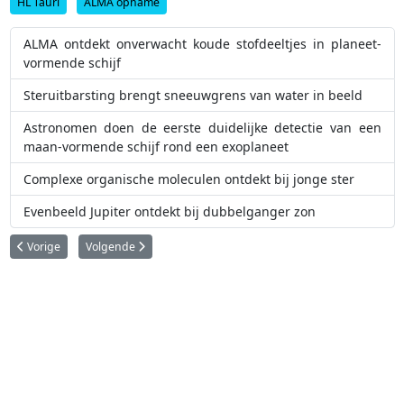
HL Tauri
ALMA opname
ALMA ontdekt onverwacht koude stofdeeltjes in planeet-
vormende schijf
Steruitbarsting brengt sneeuwgrens van water in beeld
Astronomen doen de eerste duidelijke detectie van een
maan-vormende schijf rond een exoplaneet
Complexe organische moleculen ontdekt bij jonge ster
Evenbeeld Jupiter ontdekt bij dubbelganger zon
Vorig artikel: MUSE ontraadselt een galactische botsing
Volgende artikel: VLTI detecteert ‘exo-zodiakaal' licht
Vorige
Volgende