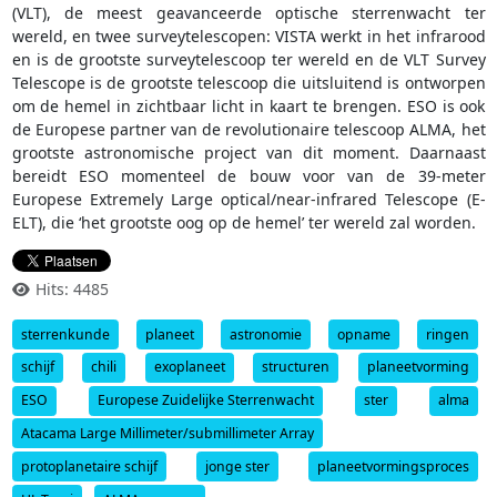
(VLT), de meest geavanceerde optische sterrenwacht ter
wereld, en twee surveytelescopen: VISTA werkt in het infrarood
en is de grootste surveytelescoop ter wereld en de VLT Survey
Telescope is de grootste telescoop die uitsluitend is ontworpen
om de hemel in zichtbaar licht in kaart te brengen. ESO is ook
de Europese partner van de revolutionaire telescoop ALMA, het
grootste astronomische project van dit moment. Daarnaast
bereidt ESO momenteel de bouw voor van de 39-meter
Europese Extremely Large optical/near-infrared Telescope (E-
ELT), die ‘het grootste oog op de hemel’ ter wereld zal worden.
Hits: 4485
sterrenkunde
planeet
astronomie
opname
ringen
schijf
chili
exoplaneet
structuren
planeetvorming
ESO
Europese Zuidelijke Sterrenwacht
ster
alma
Atacama Large Millimeter/submillimeter Array
protoplanetaire schijf
jonge ster
planeetvormingsproces