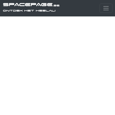
SPACEPAGE
.be
Ontdek het heelal!