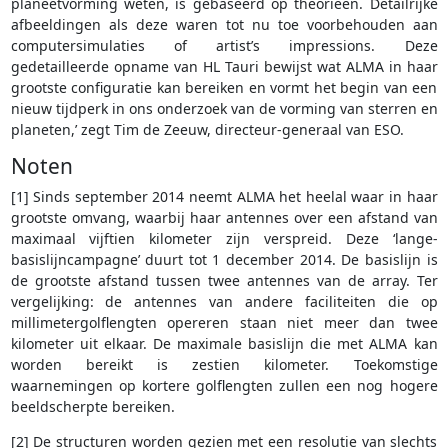
planeetvorming weten, is gebaseerd op theorieën. Detailrijke
afbeeldingen als deze waren tot nu toe voorbehouden aan
computersimulaties of artist’s impressions. Deze
gedetailleerde opname van HL Tauri bewijst wat ALMA in haar
grootste configuratie kan bereiken en vormt het begin van een
nieuw tijdperk in ons onderzoek van de vorming van sterren en
planeten,’ zegt Tim de Zeeuw, directeur-generaal van ESO.
Noten
[1] Sinds september 2014 neemt ALMA het heelal waar in haar
grootste omvang, waarbij haar antennes over een afstand van
maximaal vijftien kilometer zijn verspreid. Deze ‘lange-
basislijncampagne’ duurt tot 1 december 2014. De basislijn is
de grootste afstand tussen twee antennes van de array. Ter
vergelijking: de antennes van andere faciliteiten die op
millimetergolflengten opereren staan niet meer dan twee
kilometer uit elkaar. De maximale basislijn die met ALMA kan
worden bereikt is zestien kilometer. Toekomstige
waarnemingen op kortere golflengten zullen een nog hogere
beeldscherpte bereiken.
[2] De structuren worden gezien met een resolutie van slechts