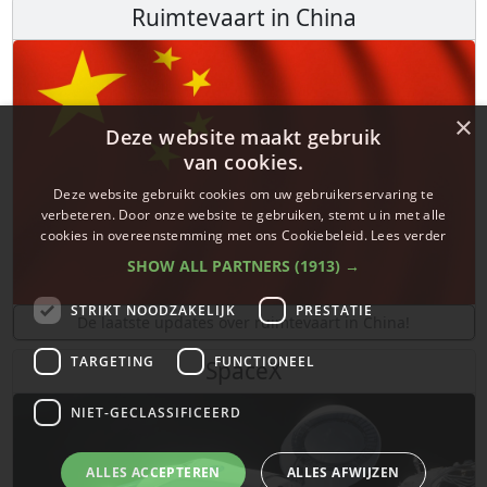
Ruimtevaart in China
×
Deze website maakt gebruik
van cookies.
Deze website gebruikt cookies om uw gebruikerservaring te
verbeteren. Door onze website te gebruiken, stemt u in met alle
cookies in overeenstemming met ons Cookiebeleid.
Lees verder
SHOW ALL PARTNERS
(1913) →
STRIKT NOODZAKELIJK
PRESTATIE
De laatste updates over ruimtevaart in China!
TARGETING
FUNCTIONEEL
SpaceX
NIET-GECLASSIFICEERD
ALLES ACCEPTEREN
ALLES AFWIJZEN