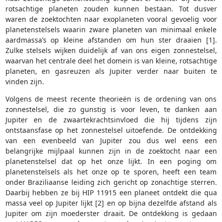
rotsachtige planeten zouden kunnen bestaan. Tot dusver
waren de zoektochten naar exoplaneten vooral gevoelig voor
planetenstelsels waarin zware planeten van minimaal enkele
aardmassa’s op kleine afstanden om hun ster draaien [1].
Zulke stelsels wijken duidelijk af van ons eigen zonnestelsel,
waarvan het centrale deel het domein is van kleine, rotsachtige
planeten, en gasreuzen als Jupiter verder naar buiten te
vinden zijn.
Volgens de meest recente theorieën is de ordening van ons
zonnestelsel, die zo gunstig is voor leven, te danken aan
Jupiter en de zwaartekrachtsinvloed die hij tijdens zijn
ontstaansfase op het zonnestelsel uitoefende. De ontdekking
van een evenbeeld van Jupiter zou dus wel eens een
belangrijke mijlpaal kunnen zijn in de zoektocht naar een
planetenstelsel dat op het onze lijkt. In een poging om
planetenstelsels als het onze op te sporen, heeft een team
onder Braziliaanse leiding zich gericht op zonachtige sterren.
Daarbij hebben ze bij HIP 11915 een planeet ontdekt die qua
massa veel op Jupiter lijkt [2] en op bijna dezelfde afstand als
Jupiter om zijn moederster draait. De ontdekking is gedaan