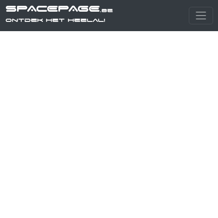
SPACEPAGE
.be
Ontdek het heelal!