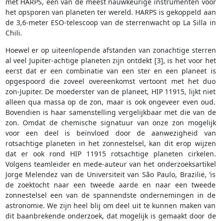
met HARPS, een van de meest nauwkeurige instrumenten voor
het opsporen van planeten ter wereld. HARPS is gekoppeld aan
de 3,6-meter ESO-telescoop van de sterrenwacht op La Silla in
Chili.
Hoewel er op uiteenlopende afstanden van zonachtige sterren
al veel Jupiter-achtige planeten zijn ontdekt [3], is het voor het
eerst dat er een combinatie van een ster en een planeet is
opgespoord die zoveel overeenkomst vertoont met het duo
zon-Jupiter. De moederster van de planeet, HIP 11915, lijkt niet
alleen qua massa op de zon, maar is ook ongeveer even oud.
Bovendien is haar samenstelling vergelijkbaar met die van de
zon. Omdat de chemische signatuur van onze zon mogelijk
voor een deel is beïnvloed door de aanwezigheid van
rotsachtige planeten in het zonnestelsel, kan dit erop wijzen
dat er ook rond HIP 11915 rotsachtige planeten cirkelen.
Volgens teamleider en mede-auteur van het onderzoeksartikel
Jorge Melendez van de Universiteit van São Paulo, Brazilië, ‘is
de zoektocht naar een tweede aarde en naar een tweede
zonnestelsel een van de spannendste ondernemingen in de
astronomie. We zijn heel blij om deel uit te kunnen maken van
dit baanbrekende onderzoek, dat mogelijk is gemaakt door de