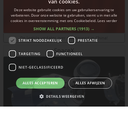
van cookies.
Deze website gebruikt cookies om uw gebruikerservaring te
verbeteren. Door onze website te gebruiken, stemt u in met alle
cookies in overeenstemming met ons Cookiebeleid.
Lees verder
SHOW ALL PARTNERS
(1913) →
De laatste updates over ruimtevaart in China!
STRIKT NOODZAKELIJK
PRESTATIE
SpaceX
TARGETING
FUNCTIONEEL
NIET-GECLASSIFICEERD
ALLES ACCEPTEREN
ALLES AFWIJZEN
DETAILS WEERGEVEN
Strikt noodzakelijk
Prestatie
Targeting
Functioneel
Niet-geclassificeerd