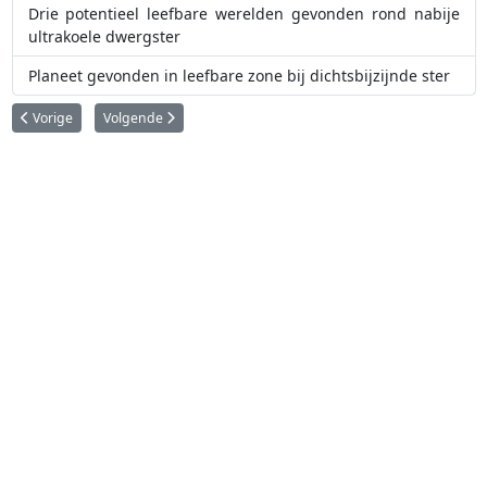
Drie potentieel leefbare werelden gevonden rond nabije
ultrakoele dwergster
Planeet gevonden in leefbare zone bij dichtsbijzijnde ster
Vorig artikel: Eerste detectie van lithium van een ontploffende ster
Volgende artikel: Verstopt in het hart van een reus
Vorige
Volgende