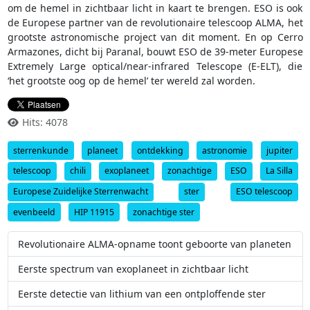
om de hemel in zichtbaar licht in kaart te brengen. ESO is ook
de Europese partner van de revolutionaire telescoop ALMA, het
grootste astronomische project van dit moment. En op Cerro
Armazones, dicht bij Paranal, bouwt ESO de 39-meter Europese
Extremely Large optical/near-infrared Telescope (E-ELT), die
‘het grootste oog op de hemel’ ter wereld zal worden.
Hits: 4078
sterrenkunde
planeet
ontdekking
astronomie
jupiter
telescoop
chili
exoplaneet
zonachtige
ESO
La Silla
Europese Zuidelijke Sterrenwacht
ster
ESO telescoop
evenbeeld
HIP 11915
zonachtige ster
Revolutionaire ALMA-opname toont geboorte van planeten
Eerste spectrum van exoplaneet in zichtbaar licht
Eerste detectie van lithium van een ontploffende ster