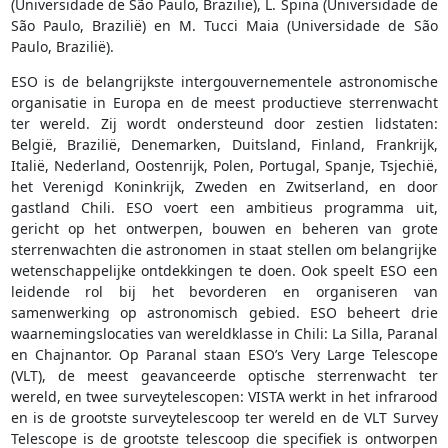
(Universidade de São Paulo, Brazilië), L. Spina (Universidade de
São Paulo, Brazilië) en M. Tucci Maia (Universidade de São
Paulo, Brazilië).
ESO is de belangrijkste intergouvernementele astronomische
organisatie in Europa en de meest productieve sterrenwacht
ter wereld. Zij wordt ondersteund door zestien lidstaten:
België, Brazilië, Denemarken, Duitsland, Finland, Frankrijk,
Italië, Nederland, Oostenrijk, Polen, Portugal, Spanje, Tsjechië,
het Verenigd Koninkrijk, Zweden en Zwitserland, en door
gastland Chili. ESO voert een ambitieus programma uit,
gericht op het ontwerpen, bouwen en beheren van grote
sterrenwachten die astronomen in staat stellen om belangrijke
wetenschappelijke ontdekkingen te doen. Ook speelt ESO een
leidende rol bij het bevorderen en organiseren van
samenwerking op astronomisch gebied. ESO beheert drie
waarnemingslocaties van wereldklasse in Chili: La Silla, Paranal
en Chajnantor. Op Paranal staan ESO’s Very Large Telescope
(VLT), de meest geavanceerde optische sterrenwacht ter
wereld, en twee surveytelescopen: VISTA werkt in het infrarood
en is de grootste surveytelescoop ter wereld en de VLT Survey
Telescope is de grootste telescoop die specifiek is ontworpen