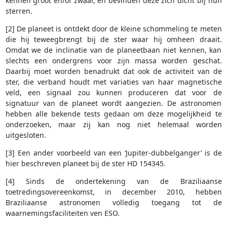
kennen groot en/of zwaar, en bevinden deze zich dicht bij hun
sterren.
[2] De planeet is ontdekt door de kleine schommeling te meten
die hij teweegbrengt bij de ster waar hij omheen draait.
Omdat we de inclinatie van de planeetbaan niet kennen, kan
slechts een ondergrens voor zijn massa worden geschat.
Daarbij moet worden benadrukt dat ook de activiteit van de
ster, die verband houdt met variaties van haar magnetische
veld, een signaal zou kunnen produceren dat voor de
signatuur van de planeet wordt aangezien. De astronomen
hebben alle bekende tests gedaan om deze mogelijkheid te
onderzoeken, maar zij kan nog niet helemaal worden
uitgesloten.
[3] Een ander voorbeeld van een ‘Jupiter-dubbelganger’ is de
hier beschreven planeet bij de ster HD 154345.
[4] Sinds de ondertekening van de Braziliaanse
toetredingsovereenkomst, in december 2010, hebben
Braziliaanse astronomen volledig toegang tot de
waarnemingsfaciliteiten ven ESO.