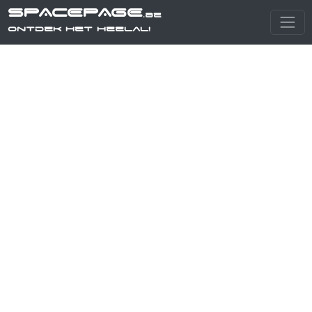
SPACEPAGE
.be
Ontdek het heelal!