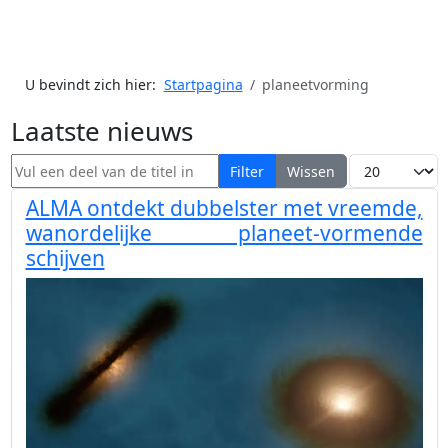
U bevindt zich hier:
Startpagina
planeetvorming
Laatste nieuws
Vul een deel van de titel in
Toon #
Filter
Wissen
ALMA ontdekt dubbelster met vreemde,
wanordelijke planeet-vormende
schijven