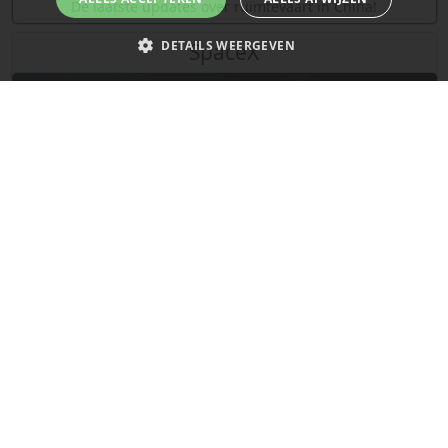
De laatste updates over ruimtevaart in China!
DETAILS WEERGEVEN
SpaceX
Strikt noodzakelijk
Prestatie
Targeting
Functioneel
Niet-geclassificeerd
Strikt noodzakelijke cookies maken de kernfunctionaliteiten van de
website mogelijk, zoals gebruikersaanmelding en accountbeheer. De
website kan niet goed worden gebruikt zonder de strikt noodzakelijke
cookies.
Naam
Provider
/
Domein
Vervaldatum
__cf_bm
29 minuten
Cloudflare Inc.
58 seconden
.x.com
De laatste updates van SpaceX!
Mars