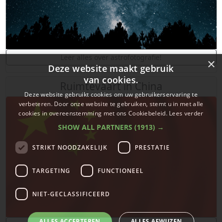
Leer alles over astrofotografie!
×
Deze website maakt gebruik
van cookies.
Ruimtevaart in China
Deze website gebruikt cookies om uw gebruikerservaring te
verbeteren. Door onze website te gebruiken, stemt u in met alle
cookies in overeenstemming met ons Cookiebeleid.
Lees verder
SHOW ALL PARTNERS
(1913) →
STRIKT NOODZAKELIJK
PRESTATIE
TARGETING
FUNCTIONEEL
NIET-GECLASSIFICEERD
ALLES ACCEPTEREN
ALLES AFWIJZEN