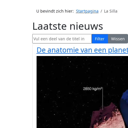
U bevindt zich hier:
Startpagina
La Silla
Laatste nieuws
Vul een deel van de titel in
Filter
Wissen
De anatomie van een plane