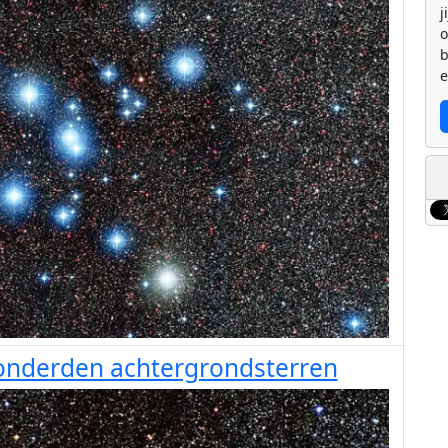
j
b
e
honderden achtergrondsterren