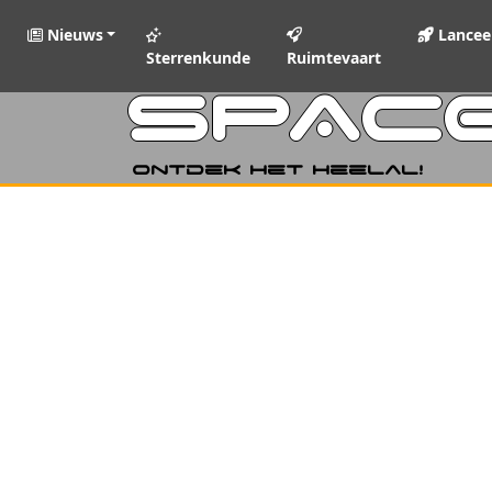
Nieuws
Lancee
Sterrenkunde
Ruimtevaart
SPAC
Ontdek het heelal!