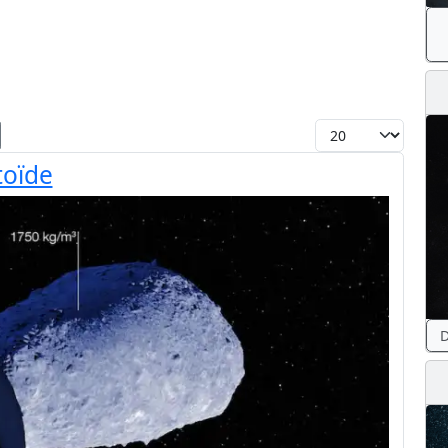
Toon #
toïde
D