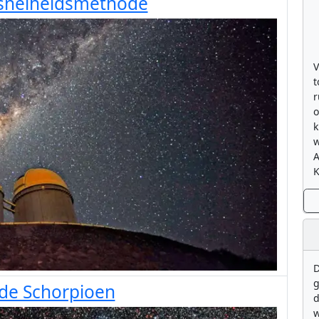
 snelheidsmethode
V
t
r
o
k
w
K
D
g
 de Schorpioen
d
w