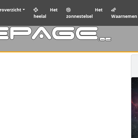
roverzicht
Het
Het
heelal
zonnestelsel
Waarnemen
EPAGE
.be