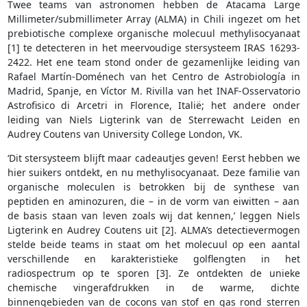
Twee teams van astronomen hebben de Atacama Large
Millimeter/submillimeter Array (ALMA) in Chili ingezet om het
prebiotische complexe organische molecuul methylisocyanaat
[1] te detecteren in het meervoudige stersysteem IRAS 16293-
2422. Het ene team stond onder de gezamenlijke leiding van
Rafael Martín-Doménech van het Centro de Astrobiología in
Madrid, Spanje, en Víctor M. Rivilla van het INAF-Osservatorio
Astrofisico di Arcetri in Florence, Italië; het andere onder
leiding van Niels Ligterink van de Sterrewacht Leiden en
Audrey Coutens van University College London, VK.
‘Dit stersysteem blijft maar cadeautjes geven! Eerst hebben we
hier suikers ontdekt, en nu methylisocyanaat. Deze familie van
organische moleculen is betrokken bij de synthese van
peptiden en aminozuren, die – in de vorm van eiwitten – aan
de basis staan van leven zoals wij dat kennen,’ leggen Niels
Ligterink en Audrey Coutens uit [2]. ALMA’s detectievermogen
stelde beide teams in staat om het molecuul op een aantal
verschillende en karakteristieke golflengten in het
radiospectrum op te sporen [3]. Ze ontdekten de unieke
chemische vingerafdrukken in de warme, dichte
binnengebieden van de cocons van stof en gas rond sterren