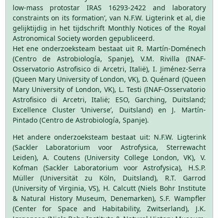
low-mass protostar IRAS 16293-2422 and laboratory
constraints on its formation’, van N.F.W. Ligterink et al, die
gelijktijdig in het tijdschrift Monthly Notices of the Royal
Astronomical Society worden gepubliceerd.
Het ene onderzoeksteam bestaat uit R. Martín-Doménech
(Centro de Astrobiología, Spanje), V.M. Rivilla (INAF-
Osservatorio Astrofisico di Arcetri, Italië), I. Jiménez-Serra
(Queen Mary University of London, VK), D. Quénard (Queen
Mary University of London, VK), L. Testi (INAF-Osservatorio
Astrofisico di Arcetri, Italië; ESO, Garching, Duitsland;
Excellence Cluster ‘Universe’, Duitsland) en J. Martín-
Pintado (Centro de Astrobiología, Spanje).
Het andere onderzoeksteam bestaat uit: N.F.W. Ligterink
(Sackler Laboratorium voor Astrofysica, Sterrewacht
Leiden), A. Coutens (University College London, VK), V.
Kofman (Sackler Laboratorium voor Astrofysica), H.S.P.
Müller (Universität zu Köln, Duitsland), R.T. Garrod
(University of Virginia, VS), H. Calcutt (Niels Bohr Institute
& Natural History Museum, Denemarken), S.F. Wampfler
(Center for Space and Habitability, Zwitserland), J.K.