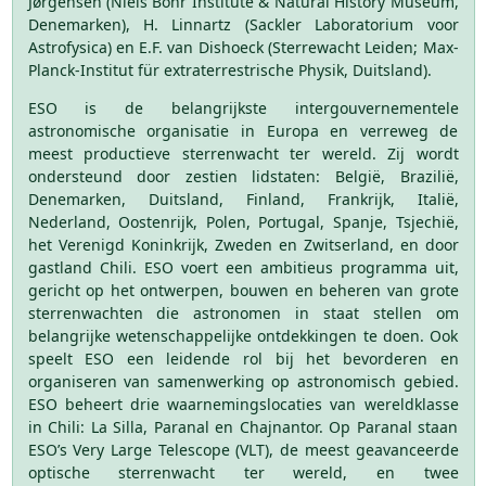
Jørgensen (Niels Bohr Institute & Natural History Museum,
Denemarken), H. Linnartz (Sackler Laboratorium voor
Astrofysica) en E.F. van Dishoeck (Sterrewacht Leiden; Max-
Planck-Institut für extraterrestrische Physik, Duitsland).
ESO is de belangrijkste intergouvernementele
astronomische organisatie in Europa en verreweg de
meest productieve sterrenwacht ter wereld. Zij wordt
ondersteund door zestien lidstaten: België, Brazilië,
Denemarken, Duitsland, Finland, Frankrijk, Italië,
Nederland, Oostenrijk, Polen, Portugal, Spanje, Tsjechië,
het Verenigd Koninkrijk, Zweden en Zwitserland, en door
gastland Chili. ESO voert een ambitieus programma uit,
gericht op het ontwerpen, bouwen en beheren van grote
sterrenwachten die astronomen in staat stellen om
belangrijke wetenschappelijke ontdekkingen te doen. Ook
speelt ESO een leidende rol bij het bevorderen en
organiseren van samenwerking op astronomisch gebied.
ESO beheert drie waarnemingslocaties van wereldklasse
in Chili: La Silla, Paranal en Chajnantor. Op Paranal staan
ESO’s Very Large Telescope (VLT), de meest geavanceerde
optische sterrenwacht ter wereld, en twee