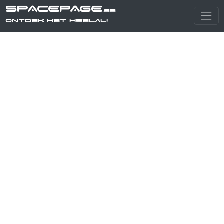
SPACEPAGE
.be
Ontdek het heelal!