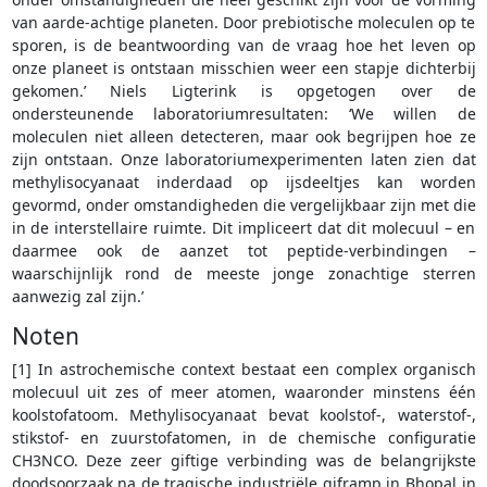
van aarde-achtige planeten. Door prebiotische moleculen op te
sporen, is de beantwoording van de vraag hoe het leven op
onze planeet is ontstaan misschien weer een stapje dichterbij
gekomen.’ Niels Ligterink is opgetogen over de
ondersteunende laboratoriumresultaten: ‘We willen de
moleculen niet alleen detecteren, maar ook begrijpen hoe ze
zijn ontstaan. Onze laboratoriumexperimenten laten zien dat
methylisocyanaat inderdaad op ijsdeeltjes kan worden
gevormd, onder omstandigheden die vergelijkbaar zijn met die
in de interstellaire ruimte. Dit impliceert dat dit molecuul – en
daarmee ook de aanzet tot peptide-verbindingen –
waarschijnlijk rond de meeste jonge zonachtige sterren
aanwezig zal zijn.’
Noten
[1] In astrochemische context bestaat een complex organisch
molecuul uit zes of meer atomen, waaronder minstens één
koolstofatoom. Methylisocyanaat bevat koolstof-, waterstof-,
stikstof- en zuurstofatomen, in de chemische configuratie
CH3NCO. Deze zeer giftige verbinding was de belangrijkste
doodsoorzaak na de tragische industriële giframp in Bhopal in