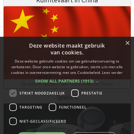
Ruimtevaart in China
×
Deze website maakt gebruik
van cookies.
Deze website gebruikt cookies om uw gebruikerservaring te
verbeteren. Door onze website te gebruiken, stemt u in met alle
cookies in overeenstemming met ons Cookiebeleid.
Lees verder
SHOW ALL PARTNERS
(1913) →
De laatste updates over ruimtevaart in China!
STRIKT NOODZAKELIJK
PRESTATIE
SpaceX
TARGETING
FUNCTIONEEL
NIET-GECLASSIFICEERD