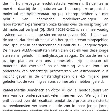
die in hun vroegste evolutiestadia verkeren. Beide teams
merkten daarbij de signaturen van het complexe organische
molecuul methylisocyanaat op [4]. Daarop hebben zij met
behulp van chemische modelberekeningen en
laboratoriumexperimenten onze kennis over de oorsprong van
dit molecuul verfijnd [5]. IRAS 16293-2422 is een meervoudig
systeem van zeer jonge sterren op ongeveer 400 lichtjaar van
de aarde, dat deel uitmaakt van het grote stervormingsgebied
Rho Ophiuchi in het sterrenbeeld Ophiuchus (Slangendrager).
De nieuwe ALMA-resultaten laten zien dat elk van deze jonge
sterren is gehuld in methylisocyanaat-gas. De aarde en de
overige planeten van ons zonnestelsel zijn ontstaan uit
materiaal dat overbleef na de vorming van de zon. Het
onderzoek van zonachtige protosterren kan astronomen dus
inzicht geven in de omstandigheden die 4,5 miljard jaar
geleden tot de vorming van ons zonnestelsel hebben geleid.
Rafael Martín-Doménech en Víctor M. Rivilla, hoofdauteurs van
een van de onderzoeksartikelen, merken op: ‘We zijn heel
enthousiast over dit resultaat, omdat deze protosterren sterke
overeenkomsten vertonen met de zon in haar jonge jaren,
onder omstandigheden die heel geschikt zijn voor de vorming