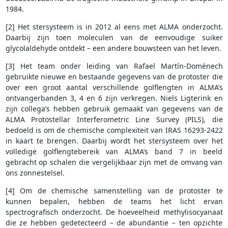
1984.
[2] Het stersysteem is in 2012 al eens met ALMA onderzocht.
Daarbij zijn toen moleculen van de eenvoudige suiker
glycolaldehyde ontdekt – een andere bouwsteen van het leven.
[3] Het team onder leiding van Rafael Martín-Doménech
gebruikte nieuwe en bestaande gegevens van de protoster die
over een groot aantal verschillende golflengten in ALMA’s
ontvangerbanden 3, 4 en 6 zijn verkregen. Niels Ligterink en
zijn collega’s hebben gebruik gemaakt van gegevens van de
ALMA Protostellar Interferometric Line Survey (PILS), die
bedoeld is om de chemische complexiteit van IRAS 16293-2422
in kaart te brengen. Daarbij wordt het stersysteem over het
volledige golflengtebereik van ALMA’s band 7 in beeld
gebracht op schalen die vergelijkbaar zijn met de omvang van
ons zonnestelsel.
[4] Om de chemische samenstelling van de protoster te
kunnen bepalen, hebben de teams het licht ervan
spectrografisch onderzocht. De hoeveelheid methylisocyanaat
die ze hebben gedetecteerd – de abundantie – ten opzichte