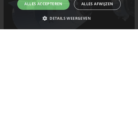
ALLES ACCEPTEREN
ALLES AFWIJZEN
DETAILS WEERGEVEN
Strikt noodzakelijk
Prestatie
Targeting
Functioneel
De laatste updates van SpaceX!
Niet-geclassificeerd
Strikt noodzakelijke cookies maken de kernfunctionaliteiten van de
Mars
website mogelijk, zoals gebruikersaanmelding en accountbeheer. De
website kan niet goed worden gebruikt zonder de strikt noodzakelijke
cookies.
Naam
Provider
/
Domein
Vervaldatum
__cf_bm
29 minuten
Cloudflare Inc.
58 seconden
.x.com