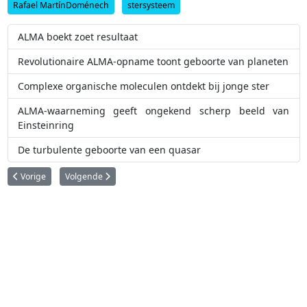
Rafael MartínDoménech
stersysteem
ALMA boekt zoet resultaat
Revolutionaire ALMA-opname toont geboorte van planeten
Complexe organische moleculen ontdekt bij jonge ster
ALMA-waarneming geeft ongekend scherp beeld van
Einsteinring
De turbulente geboorte van een quasar
Vorig artikel: Oogverblindende spiraal met een actief hart
Volgende artikel: Eerste steen van de Extremely Large Telesc
Vorige
Volgende