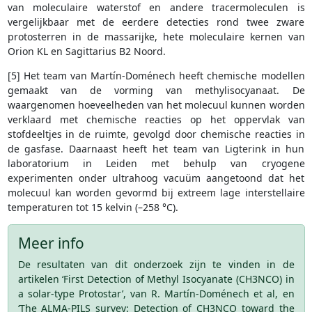
van moleculaire waterstof en andere tracermoleculen is
vergelijkbaar met de eerdere detecties rond twee zware
protosterren in de massarijke, hete moleculaire kernen van
Orion KL en Sagittarius B2 Noord.
[5] Het team van Martín-Doménech heeft chemische modellen
gemaakt van de vorming van methylisocyanaat. De
waargenomen hoeveelheden van het molecuul kunnen worden
verklaard met chemische reacties op het oppervlak van
stofdeeltjes in de ruimte, gevolgd door chemische reacties in
de gasfase. Daarnaast heeft het team van Ligterink in hun
laboratorium in Leiden met behulp van cryogene
experimenten onder ultrahoog vacuüm aangetoond dat het
molecuul kan worden gevormd bij extreem lage interstellaire
temperaturen tot 15 kelvin (–258 °C).
Meer info
De resultaten van dit onderzoek zijn te vinden in de
artikelen ‘First Detection of Methyl Isocyanate (CH3NCO) in
a solar-type Protostar’, van R. Martín-Doménech et al, en
‘The ALMA-PILS survey: Detection of CH3NCO toward the