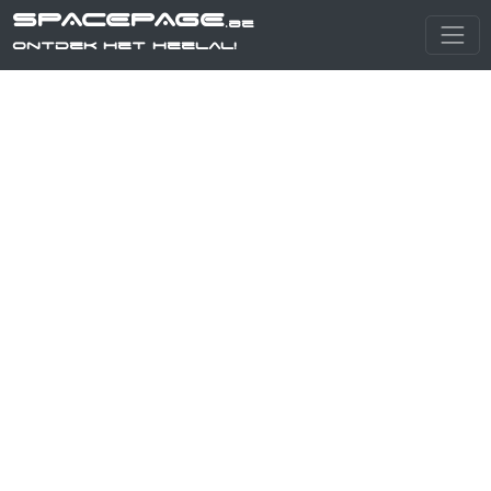
SPACEPAGE
.be
Ontdek het heelal!