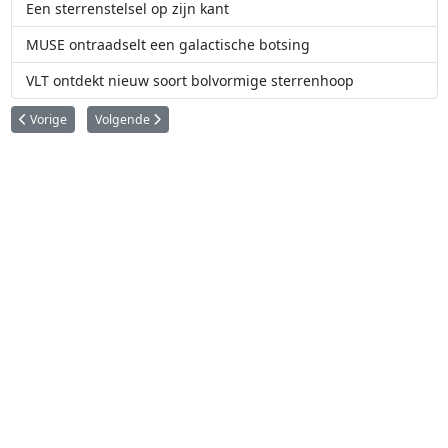
Een sterrenstelsel op zijn kant
MUSE ontraadselt een galactische botsing
VLT ontdekt nieuw soort bolvormige sterrenhoop
Vorig artikel: Exoplanetenjager op ESO’s La Silla-sterrenwacht ziet eerste li
Volgende artikel: ALMA ontdekt ingrediënt van leven rond jo
Vorige
Volgende