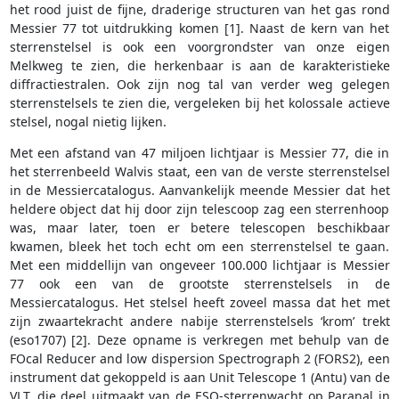
het rood juist de fijne, draderige structuren van het gas rond
Messier 77 tot uitdrukking komen [1]. Naast de kern van het
sterrenstelsel is ook een voorgrondster van onze eigen
Melkweg te zien, die herkenbaar is aan de karakteristieke
diffractiestralen. Ook zijn nog tal van verder weg gelegen
sterrenstelsels te zien die, vergeleken bij het kolossale actieve
stelsel, nogal nietig lijken.
Met een afstand van 47 miljoen lichtjaar is Messier 77, die in
het sterrenbeeld Walvis staat, een van de verste sterrenstelsel
in de Messiercatalogus. Aanvankelijk meende Messier dat het
heldere object dat hij door zijn telescoop zag een sterrenhoop
was, maar later, toen er betere telescopen beschikbaar
kwamen, bleek het toch echt om een sterrenstelsel te gaan.
Met een middellijn van ongeveer 100.000 lichtjaar is Messier
77 ook een van de grootste sterrenstelsels in de
Messiercatalogus. Het stelsel heeft zoveel massa dat het met
zijn zwaartekracht andere nabije sterrenstelsels ‘krom’ trekt
(eso1707) [2]. Deze opname is verkregen met behulp van de
FOcal Reducer and low dispersion Spectrograph 2 (FORS2), een
instrument dat gekoppeld is aan Unit Telescope 1 (Antu) van de
VLT, die deel uitmaakt van de ESO-sterrenwacht op Paranal in