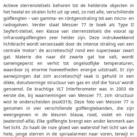
Actieve sterrenstelsels behoren tot de helderste objecten in
het heelal en stralen licht uit op veel, zo niet alle, verschillende
golflengten – van gamma- en röntgenstraling tot aan micro- en
radiogolven. Verder staat Messier 77 te boek als Type II
Seyfert-stelsel, een klasse van sterrenstelsels die vooral op
infraroodgolflengten zeer helder zijn. Deze indrukwekkend
lichtkracht wordt veroorzaakt door de intense straling van een
centrale ‘motor’: de accretieschijf rond een superzwaar zwart
gat. Materie die naar dit zwarte gat toe valt, wordt
samengeperst en verhit tot ongelooflijke temperaturen,
waardoor zij enorme hoeveelheden energie uitstraalt. Er zijn
aanwijzingen dat zo’n accretieschijf vaak is gehuld in een
dikke, donutvormige structuur van gas en stof die ‘torus’ wordt
genoemd. De krachtige VLT Interferometer was in 2003 de
eerste die, bij waarnemingen van Messier 77, zo’n structuur
wist te onderscheiden (eso0319). Deze foto van Messier 77 is
genomen in vier verschillende golflengtebanden, die zijn
weergegeven in de kleuren blauw, rood, violet en roze
(waterstof-alfa). Elke golflengte brengt een ander kenmerk aan
het licht. Zo haalt de roze gloed van waterstof het licht van de
hete, jonge sterren in de spiraalarmen naar voren, terwijl in