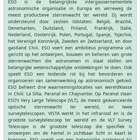
ESO is de belangrijkste intergouvernementele
astronomische organisatie in Europa en verreweg de
meest productieve sterrenwacht ter wereld. Zij wordt
ondersteund door zestien lidstaten: België, Brazilië,
Denemarken, Duitsland, Finland, Frankrijk, Italië,
Nederland, Oostenrijk, Polen, Portugal, Spanje, Tsjechië,
het Verenigd Koninkrijk, Zweden en Zwitserland, en door
gastland Chili. ESO voert een ambitieus programma uit,
gericht op het ontwerpen, bouwen en beheren van grote
sterrenwachten die astronomen in staat stellen om
belangrijke wetenschappelijke ontdekkingen te doen. Ook
speelt ESO een leidende rol bij het bevorderen en
organiseren van samenwerking op astronomisch gebied.
ESO beheert drie waarnemingslocaties van wereldklasse
in Chili: La Silla, Paranal en Chajnantor. Op Paranal staan
ESO’s Very Large Telescope (VLT), de meest geavanceerde
optische sterrenwacht ter wereld, en twee
surveytelescopen. VISTA werkt in het infrarood en is de
grootste surveytelescoop ter wereld en de VLT Survey
Telescope is de grootste telescoop die specifiek is
ontworpen om de hemel in zichtbaar licht in kaart te
brengen. ESO speelt ook een belangrijke partnerrol bij