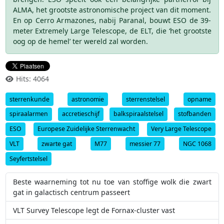
ALMA, het grootste astronomische project van dit moment.
En op Cerro Armazones, nabij Paranal, bouwt ESO de 39-
meter Extremely Large Telescope, de ELT, die ‘het grootste
oog op de hemel’ ter wereld zal worden.
Hits: 4064
sterrenkunde
astronomie
sterrenstelsel
opname
spiraalarmen
accretieschijf
balkspiraalstelsel
stofbanden
ESO
Europese Zuidelijke Sterrenwacht
Very Large Telescope
VLT
zwarte gat
M77
messier 77
NGC 1068
Seyfertstelsel
Beste waarneming tot nu toe van stoffige wolk die zwart
gat in galactisch centrum passeert
VLT Survey Telescope legt de Fornax-cluster vast