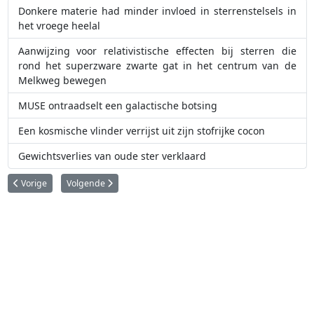
Donkere materie had minder invloed in sterrenstelsels in
het vroege heelal
Aanwijzing voor relativistische effecten bij sterren die
rond het superzware zwarte gat in het centrum van de
Melkweg bewegen
MUSE ontraadselt een galactische botsing
Een kosmische vlinder verrijst uit zijn stofrijke cocon
Gewichtsverlies van oude ster verklaard
Vorig artikel: Nieuwe resultaten wijzen erop dat de interstellaire nomad
Volgende artikel: Nieuwe techniek spoort jongste planeten 
Vorige
Volgende