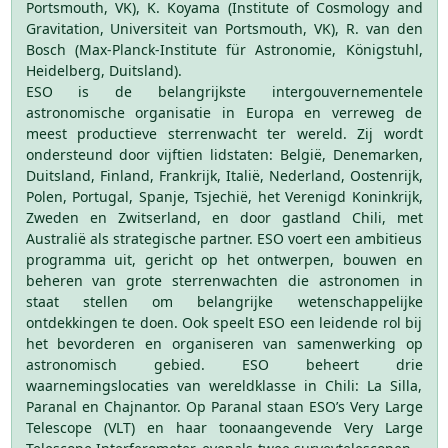
Portsmouth, VK), K. Koyama (Institute of Cosmology and
Gravitation, Universiteit van Portsmouth, VK), R. van den
Bosch (Max-Planck-Institute für Astronomie, Königstuhl,
Heidelberg, Duitsland).
ESO is de belangrijkste intergouvernementele
astronomische organisatie in Europa en verreweg de
meest productieve sterrenwacht ter wereld. Zij wordt
ondersteund door vijftien lidstaten: België, Denemarken,
Duitsland, Finland, Frankrijk, Italië, Nederland, Oostenrijk,
Polen, Portugal, Spanje, Tsjechië, het Verenigd Koninkrijk,
Zweden en Zwitserland, en door gastland Chili, met
Australië als strategische partner. ESO voert een ambitieus
programma uit, gericht op het ontwerpen, bouwen en
beheren van grote sterrenwachten die astronomen in
staat stellen om belangrijke wetenschappelijke
ontdekkingen te doen. Ook speelt ESO een leidende rol bij
het bevorderen en organiseren van samenwerking op
astronomisch gebied. ESO beheert drie
waarnemingslocaties van wereldklasse in Chili: La Silla,
Paranal en Chajnantor. Op Paranal staan ESO’s Very Large
Telescope (VLT) en haar toonaangevende Very Large