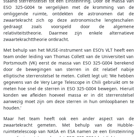
staand sterrenstelsel tot een Einsteinring. Door de massa van
ESO 325-G004 te vergelijken met de kromming van de
omliggende ruimte, ontdekten de astronomen dat de
zwaartekracht zich op deze astronomische lengteschalen
gedraagt zoals voorspeld door de algemene
relativiteitstheorie. Daarmee zijn enkele alternatieve
zwaartekrachttheorie ontkracht.
Met behulp van het MUSE-instrument van ESO’s VLT heeft een
team onder leiding van Thomas Collett van de Universiteit van
Portsmouth (VK) eerst de massa van ESO 325-G004 berekend
door de bewegingen van sterren in dit relatief nabije
elliptische sterrenstelsel te meten. Collett legt uit: ‘We hebben
gegevens van de Very Large Telescope in Chili gebruikt om te
meten hoe snel de sterren in ESO 325-G004 bewegen. Hieruit
konden we afleiden hoeveel massa er in dit sterrenstelsel
aanwezig moet zijn om deze sterren in hun omloopbanen te
houden.’
Maar het team heeft ook een ​​ander aspect van de
zwaartekracht gemeten. Met behulp van de Hubble-
ruimtetelescoop van NASA en ESA namen ze een Einsteinring