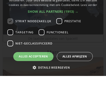
verbeteren. Door onze website te gebruiken, stemt u in met alle
cookies in overeenstemming met ons Cookiebeleid.
Lees verder
SHOW ALL PARTNERS
(1913) →
STRIKT NOODZAKELIJK
PRESTATIE
TARGETING
FUNCTIONEEL
De laatste updates van SpaceX!
NIET-GECLASSIFICEERD
Mars
ALLES ACCEPTEREN
ALLES AFWIJZEN
DETAILS WEERGEVEN
Strikt noodzakelijk
Prestatie
Targeting
Functioneel
Niet-geclassificeerd
Strikt noodzakelijke cookies maken de kernfunctionaliteiten van de