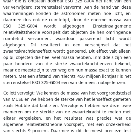
waar die is ontstaan doordat ESO 325-G004 het licht van een
ver verwijderd sterrenstelsel vervormt. Aan de hand van deze
waarnemingen konden de astronomen meten hoe licht, en
daarmee dus ook de ruimtetijd, door de enorme massa van
ESO 325-G004 wordt afgebogen. Einsteinsalgemene
relativiteitstheorie voorspelt dat objecten de hen omringende
ruimtetijd vervormen, waardoor passerend licht wordt
afgebogen. Dit resulteert in een verschijnsel dat het
zwaartekrachtlenseffect wordt genoemd. Dit effect valt alleen
op bij objecten die heel veel massa hebben. Inmiddels zijn een
paar honderd van die sterke zwaartekrachtlenzen bekend,
maar de meeste zijn te ver weg om hun massa exact te kunnen
meten. Met een afstand van ‘slechts’ 450 miljoen lichtjaar is het
sterrenstelsel ESO 325-G004 een van de meest nabije lenzen.
Collett vervolgt: ‘We kennen de massa van het voorgrondstelsel
van MUSE en we hebben de sterkte van het lenseffect gemeten
zoals Hubble dat laat zien. Vervolgens hebben we deze twee
manieren om de sterkte van de zwaartekracht te meten met
elkaar vergeleken, en het resultaat was precies wat de
algemene relativiteitstheorie voorspelt, met een onzekerheid
van slechts 9 procent. Daarmee is dit de meest precieze test