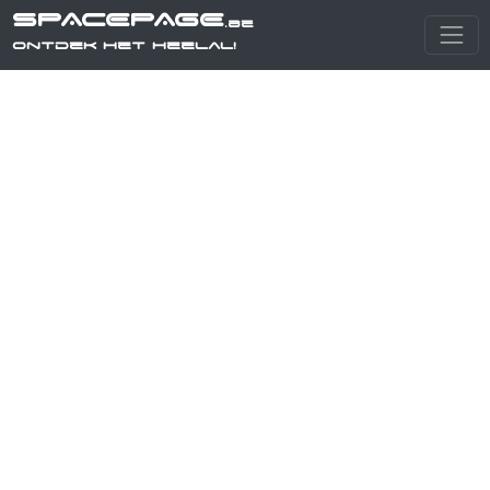
SPACEPAGE
.be
Ontdek het heelal!