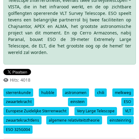
Telescope Interferometer, evenals twee surveytelescopen –
VISTA, die in het infrarood werkt, en de op zichtbare
golflengten opererende VLT Survey Telescope. ESO speelt
tevens een belangrijke partnerrol bij twee faciliteiten op
Chajnantor, APEX en ALMA, het grootste astronomische
project van dit moment. En op Cerro Armazones, nabij
Paranal, bouwt ESO de 39-meter Extremely Large
Telescope, de ELT, die ‘het grootste oog op de hemel’ ter
wereld zal worden.
Hits: 4018
sterrenkunde
hubble
astronomen
chili
melkweg
zwaartekracht
einstein
ESO
Europese Zuidelijke Sterrenwacht
Very Large Telescope
VLT
zwaartekrachtlens
algemene relativiteitstheorie
einsteinring
ESO 325G004