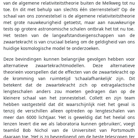
van de algemene relativiteitstheorie buiten de Melkweg tot nu
toe. En dit met behulp van slechts één sterrenstelsel!’ Op de
schaal van ons zonnestelsel is de algemene relativiteitstheorie
met grote nauwkeurigheid getoetst, maar aan nauwkeurige
tests op grotere astronomische schalen ontbrak het tot nu toe.
Het testen van de langeafstandseigenschappen van de
zwaartekracht is van cruciaal belang om de geldigheid van ons
huidige kosmologische model te onderzoeken.
Deze bevindingen kunnen belangrijke gevolgen hebben voor
alternatieve zwaartekrachtmodellen. Deze alternatieve
theorieën voorspellen dat de effecten van de zwaartekracht op
de kromming van ruimtetijd ‘schaalafhankelijk’ zijn. Dit
betekent dat de zwaartekracht zich op extragalactische
lengteschalen anders zou moeten gedragen dan ​​op de
kleinere schaal van het zonnestelsel. Collett en zijn team
hebben vastgesteld dat dit waarschijnlijk niet het geval is
tenzij de verschillen alleen optreden op lengteschalen van
meer dan 6000 lichtjaar. ‘Het is geweldig dat het heelal ons
lenzen levert die we als laboratoria kunnen gebruiken’, voegt
teamlid Bob Nichol van de Universiteit van Portsmouth
daaraan toe. ‘Het is zo bevredigend om de beste telescopen ter