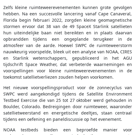
Zelfs kleine ruimteweerevenementen kunnen grote gevolgen
hebben. Na een succesvolle lancering vanaf Cape Canaveral,
Florida begin februari 2022, zorgden kleine geomagnetische
stormen ervoor dat 38 van de 49 SpaceX Starlink satellieten
hun uiteindelijke baan niet bereikten en in plaats daarvan
opbrandden tijdens een ongeplande terugkeer in de
atmosfeer van de aarde. Hoewel SWPC de ruimteweerstorm
nauwkeurig voorspelde, bleek uit een analyse van NOAA, CIRES
en Starlink wetenschappers, gepubliceerd in het AGU
tijdschrift Space Weather, dat verbeterde waarnemingen en
voorspellingen voor kleine ruimteweerevenementen in de
toekomst satellietverliezen zouden helpen voorkomen.
Het nieuwe voorspellingsproduct voor de zonnecyclus van
SWPC werd aangekondigd tijdens de Satellite Environment
Testbed Exercise die van 25 tot 27 oktober werd gehouden in
Boulder, Colorado. Bedreigingen door ruimteweer, waaronder
satellietweerstand en energetische deeltjes, staan centraal
tijdens een oefening en paneldiscussie op het evenement.
NOAA testbeds bieden een beproefde manier voor