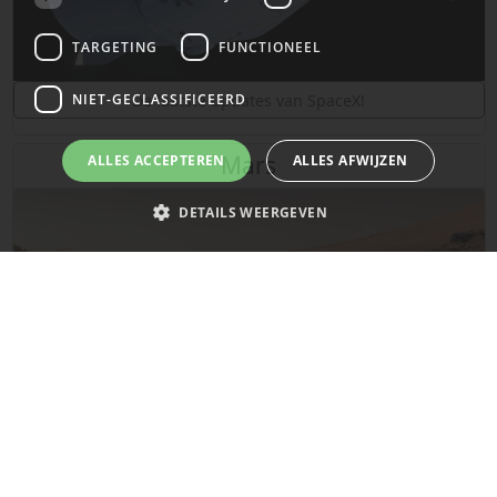
TARGETING
FUNCTIONEEL
NIET-GECLASSIFICEERD
De laatste updates van SpaceX!
Mars
ALLES ACCEPTEREN
ALLES AFWIJZEN
DETAILS WEERGEVEN
Strikt noodzakelijk
Prestatie
Targeting
Functioneel
Niet-geclassificeerd
Strikt noodzakelijke cookies maken de kernfunctionaliteiten van de
website mogelijk, zoals gebruikersaanmelding en accountbeheer. De
website kan niet goed worden gebruikt zonder de strikt noodzakelijke
cookies.
Naam
Provider
/
Domein
Vervaldatum
De laatste updates over de planeet Mars!
__cf_bm
29 minuten
Cloudflare Inc.