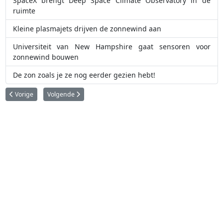
SpaceX brengt Deep Space Climate Observatory in de
ruimte
Kleine plasmajets drijven de zonnewind aan
Universiteit van New Hampshire gaat sensoren voor
zonnewind bouwen
De zon zoals je ze nog eerder gezien hebt!
Vorig artikel: Oog in oog met de zon verduisterende Proba-3 satellieten
Volgende artikel: Parker Solar Probe ziet krachtige CME inter
Vorige
Volgende