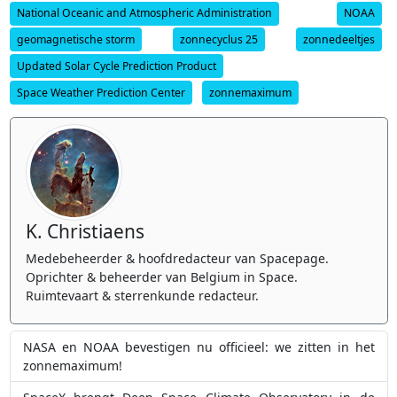
National Oceanic and Atmospheric Administration
NOAA
geomagnetische storm
zonnecyclus 25
zonnedeeltjes
Updated Solar Cycle Prediction Product
Space Weather Prediction Center
zonnemaximum
K. Christiaens
Medebeheerder & hoofdredacteur van Spacepage.
Oprichter & beheerder van Belgium in Space.
Ruimtevaart & sterrenkunde redacteur.
NASA en NOAA bevestigen nu officieel: we zitten in het
zonnemaximum!