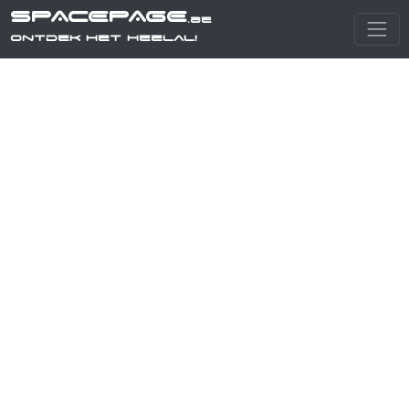
SPACEPAGE
.be
Ontdek het heelal!