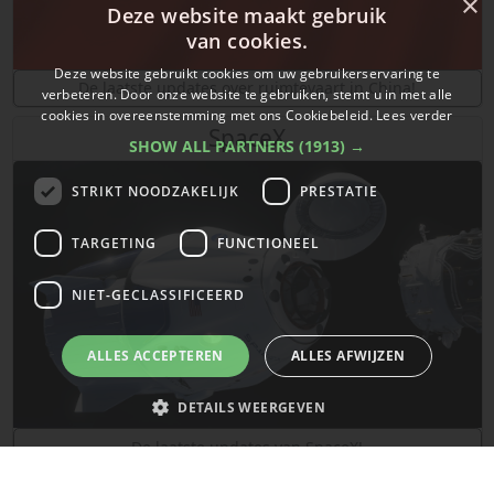
×
Deze website maakt gebruik
van cookies.
Deze website gebruikt cookies om uw gebruikerservaring te
De laatste updates over ruimtevaart in China!
verbeteren. Door onze website te gebruiken, stemt u in met alle
cookies in overeenstemming met ons Cookiebeleid.
Lees verder
SpaceX
SHOW ALL PARTNERS
(1913) →
STRIKT NOODZAKELIJK
PRESTATIE
TARGETING
FUNCTIONEEL
NIET-GECLASSIFICEERD
ALLES ACCEPTEREN
ALLES AFWIJZEN
DETAILS WEERGEVEN
De laatste updates van SpaceX!