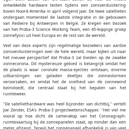
ontwikkelde hardware testen tijdens een zonsverduistering
boven Noord-Amerika in april volgend jaar. De twee satellieten
ondergaan momenteel de laatste integratie in de gebouwen
van Redwire bij Antwerpen in België. Ze kregen een bezoek
van het Proba-3 Science Working Team, een 45-koppige groep
zonnefysici uit heel Europa en de rest van de wereld.
Veel van deze experts zijn regelmatige bezoekers van aardse
zonsverduisteringen over de hele wereld, maar kijken uit naar
het nieuwe perspectief dat Proba-3 zal bieden op de zwakke
zonnecorona. Dit mysterieuze gebied is belangrijk omdat het
de plaats is waar coronale massa-ejecties ontstaan, enorme
uitbarstingen van geladen deeltjes die zonnestormen
veroorzaken, en omdat het de snelheid van de zonnewind
beïnvloedt, die centraal staat bij het bepalen van het
ruimteweer.
"De satelliethardware was heel bijzonder van dichtbij," vertelt
Joe Zender, ESA's Proba-3 projectwetenschapper. "Het viel me
vooral op hoe dicht de camerakop van het Coronagraph-
ruimtevaartuig bij de zonnepanelen staat, op minder dan een
meter afstand. Terwijl het zonnepaneel afhankelijk is van veel