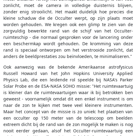
zonlicht, moet de camera in volledige duisternis blijven,
zonder enig strooilicht. Het maakt duidelijk hoe precies die
kleine schaduw die de Occulter werpt, op zijn plaats moet
worden gehouden. We kregen ook een glimp te zien van de
zorgvuldig bewerkte rand van de schijf van het Occulter-
ruimteschip - die normaal gesproken voor de lancering onder
een beschermkap wordt gehouden. De kromming van deze
rand is speciaal ontworpen om het verstrooide zonlicht, dat
anders de beeldprestaties zou beïnvloeden, te minimaliseren."
Ook aanwezig was de bekende Amerikaanse astrofysicus
Russell Howard van het John Hopkins University Applied
Physics Lab, die een leidende rol speelde bij NASA's Parker
Solar Probe en de ESA-NASA SOHO missie: "Het ruimtevaartuig
is kleiner dan de ruimtevaartuigen waar ik bij betrokken ben
geweest - voornamelijk omdat dit een enkel instrument is om
naar de zon te kijken met twee veel kleinere instrumenten.
Maar het concept van de missie is zo uniek: het plaatsen van
een occulter op 150 meter van de telescoop om beelden
extreem dicht bij de rand van de zon mogelijk te maken is nog
nooit eerder gedaan, alsof het Occulter-ruimtevaartuig een