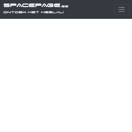
SPACEPAGE
.be
Ontdek het heelal!