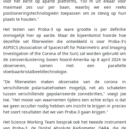
voor het eerst op aparte platforms, 150 m uit elkaar voor
maximaal zes uur per baan, waarbij we een reeks
positioneringstechnologieën toepassen om ze stevig op hun
plaats te houden."
Het testen van Proba-3 op ware grootte is per definitie
onmogelijk hier op aarde. Maar de bijeenkomst hoorde hoe
dezelfde set filterwielen die ontwikkeld is voor Proba-3's
ASPIICS (Association of Spacecraft for Polarimetric and Imaging
Investigation of the Corona of the Sun) zal worden gebruikt om
de zonsverduistering boven Noord-Amerika op 8 april 2024 te
observeren, samen met een parallelle
vloeibaarkristalbeeldtechnologie.
"De filterwielen maken observatie van de corona in
verschillende polarisatiehoeken mogelijk, net als schakelen
tussen verschillende gepolariseerde zonnebrillen," voegt Joe
toe. "Het mooie van waarnemen tijdens een echte eclips is dat
we geen occulter nodig hebben om inzicht te krijgen in precies
het soort resultaten dat we van Proba-3 gaan krijgen."
Het Science Working Team besprak ook het tweede instrument
van Proba-3, de Digital Absolute Radiometer, DARA, die de