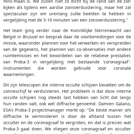
mini-maan is. We zullen niet zo dicht bij de rand van de zon
kijken als tijdens een aardse zonsverduistering, maar het zal
spectaculair zijn om urenlang zulke beelden te hebben in
vergelijking met de 5-10 minuten van een zonsverduistering."
Het team ging verder naar de Koninklijke Sterrenwacht van
België in Brussel en besprak daar de voorbereidingen voor de
missie, waaronder plannen voor het verwerken en verspreiden
van de gegevens, het plannen van co-observaties met andere
ruimtemissies en het beoordelen van de relatieve prestaties
van Proba-3 in vergelijking met bestaande 'coronagraaf'-
instrumenten die worden gebruikt voor coronale
waarnemingen.
Dit zijn telescopen die interne occulte schijven bevatten om de
zonneschijf te verduisteren. Het probleem is dat deze interne
occulte schijven nog steeds last hebben van licht dat langs
hun randen valt, ook wel diffractie genoemd. Damien Galano,
ESA's Proba-3 projectmanager merkt op: "De beste manier om
diffractie te verminderen is door de afstand tussen het
occulter en de coronagraaf te vergroten, en dat is precies wat
Proba-3 gaat doen. We vliegen onze coronagraaf en occulter