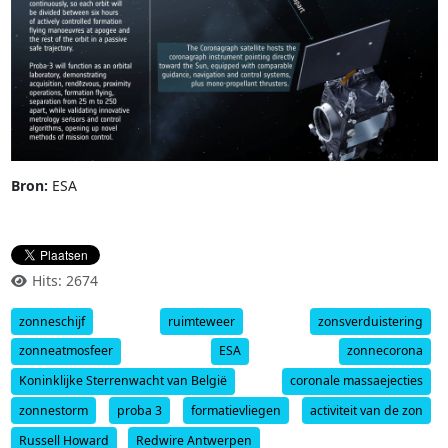
Bron:
ESA
Hits: 2674
zonneschijf
ruimteweer
zonsverduistering
zonneatmosfeer
ESA
zonnecorona
Koninklijke Sterrenwacht van België
coronale massaejecties
zonnestorm
proba 3
formatievliegen
activiteit van de zon
Russell Howard
Redwire Antwerpen