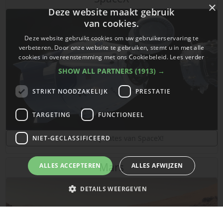
×
Deze website maakt gebruik
van cookies.
Deze website gebruikt cookies om uw gebruikerservaring te
verbeteren. Door onze website te gebruiken, stemt u in met alle
cookies in overeenstemming met ons Cookiebeleid.
Lees verder
SHOW ALL PARTNERS
(1913) →
STRIKT NOODZAKELIJK
PRESTATIE
TARGETING
FUNCTIONEEL
De laatste updates van SpaceX!
NIET-GECLASSIFICEERD
Mars
ALLES ACCEPTEREN
ALLES AFWIJZEN
DETAILS WEERGEVEN