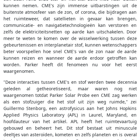
kunnen nemen. CME's zijn immense uitbarstingen uit de
buitenste atmosfeer van de zon, of corona, die bijdragen aan
het ruimteweer, dat satellieten in gevaar kan brengen,
communicatie- en navigatietechnologieën kan verstoren en
zelfs de elektriciteitsnetten op aarde kan uitschakelen. Door
meer te weten te komen over de wisselwerking tussen deze
gebeurtenissen en interplanetair stof, kunnen wetenschappers
beter voorspellen hoe snel CME's van de zon naar de aarde
kunnen reizen en wanneer de aarde erdoor getroffen kan
worden. Parker heeft dit fenomeen nu voor het eerst
waargenomen.
"Deze interacties tussen CME's en stof werden twee decennia
geleden al getheoretiseerd, maar waren nog niet
waargenomen totdat Parker Solar Probe een CME zag werken
als een stofzuiger die het stof uit zijn weg ruimde," zei
Guillermo Stenborg, een astrofysicus aan het Johns Hopkins
Applied Physics Laboratory (APL) in Laurel, Maryland, en
hoofdauteur van het artikel. APL heeft het ruimtevaartuig
gebouwd en beheert het. Dit stof bestaat uit minuscule
deeltjes van asteroïden, kometen en zelfs planeten en is overal