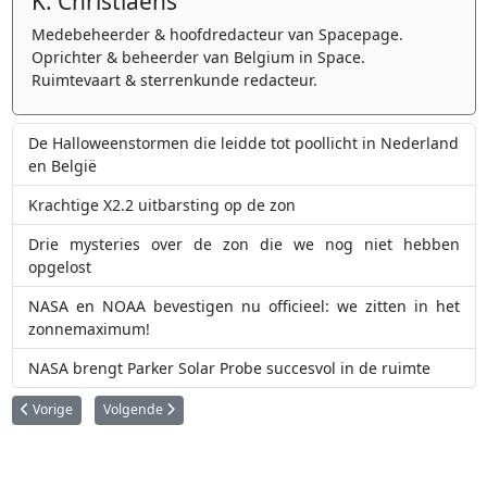
K. Christiaens
Medebeheerder & hoofdredacteur van Spacepage.
Oprichter & beheerder van Belgium in Space.
Ruimtevaart & sterrenkunde redacteur.
De Halloweenstormen die leidde tot poollicht in Nederland
en België
Krachtige X2.2 uitbarsting op de zon
Drie mysteries over de zon die we nog niet hebben
opgelost
NASA en NOAA bevestigen nu officieel: we zitten in het
zonnemaximum!
NASA brengt Parker Solar Probe succesvol in de ruimte
Vorig artikel: NOAA voorspelt snellere, sterkere piek van zonneactiviteit
Volgende artikel: Camera 'hack' laat Solar Orbiter dieper in 
Vorige
Volgende