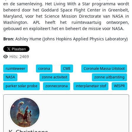
en de samenleving. Het Living With a Star programma wordt
beheerd door het Goddard Space Flight Center in Greenbelt,
Maryland, voor het Science Mission Directorate van NASA in
Washington. APL heeft het ruimtevaartuig ontworpen,
gebouwd en exploiteert het en beheert de missie voor NASA.
Bron:
Ashley Hume (Johns Hopkins Applied Physics Laboratory)
Hits: 2469
ruimteweer
corona
CME
Coronale Massa Uitstoot
NASA
zonne activiteit
zonne uitbarsting
parker solar probe
zonnecorona
interplanetair stof
WISPR