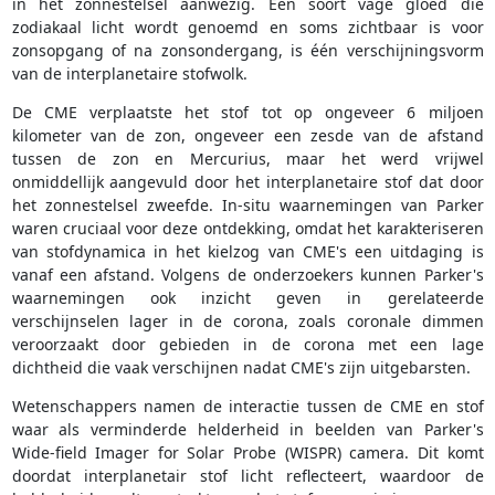
in het zonnestelsel aanwezig. Een soort vage gloed die
zodiakaal licht wordt genoemd en soms zichtbaar is voor
zonsopgang of na zonsondergang, is één verschijningsvorm
van de interplanetaire stofwolk.
De CME verplaatste het stof tot op ongeveer 6 miljoen
kilometer van de zon, ongeveer een zesde van de afstand
tussen de zon en Mercurius, maar het werd vrijwel
onmiddellijk aangevuld door het interplanetaire stof dat door
het zonnestelsel zweefde. In-situ waarnemingen van Parker
waren cruciaal voor deze ontdekking, omdat het karakteriseren
van stofdynamica in het kielzog van CME's een uitdaging is
vanaf een afstand. Volgens de onderzoekers kunnen Parker's
waarnemingen ook inzicht geven in gerelateerde
verschijnselen lager in de corona, zoals coronale dimmen
veroorzaakt door gebieden in de corona met een lage
dichtheid die vaak verschijnen nadat CME's zijn uitgebarsten.
Wetenschappers namen de interactie tussen de CME en stof
waar als verminderde helderheid in beelden van Parker's
Wide-field Imager for Solar Probe (WISPR) camera. Dit komt
doordat interplanetair stof licht reflecteert, waardoor de