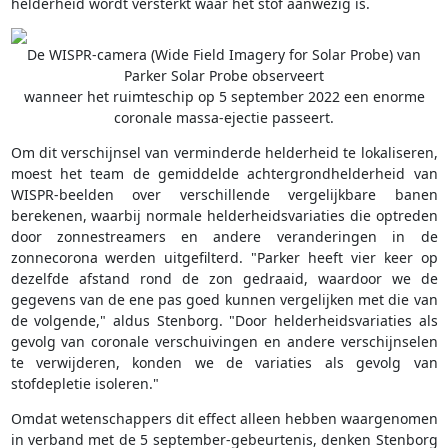
helderheid wordt versterkt waar het stof aanwezig is.
De WISPR-camera (Wide Field Imagery for Solar Probe) van
Parker Solar Probe observeert
wanneer het ruimteschip op 5 september 2022 een enorme
coronale massa-ejectie passeert.
Om dit verschijnsel van verminderde helderheid te lokaliseren,
moest het team de gemiddelde achtergrondhelderheid van
WISPR-beelden over verschillende vergelijkbare banen
berekenen, waarbij normale helderheidsvariaties die optreden
door zonnestreamers en andere veranderingen in de
zonnecorona werden uitgefilterd. "Parker heeft vier keer op
dezelfde afstand rond de zon gedraaid, waardoor we de
gegevens van de ene pas goed kunnen vergelijken met die van
de volgende," aldus Stenborg. "Door helderheidsvariaties als
gevolg van coronale verschuivingen en andere verschijnselen
te verwijderen, konden we de variaties als gevolg van
stofdepletie isoleren."
Omdat wetenschappers dit effect alleen hebben waargenomen
in verband met de 5 september-gebeurtenis, denken Stenborg