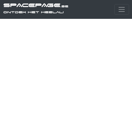
SPACEPAGE
.be
Ontdek het heelal!