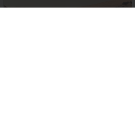
Strikt noodzakelijk
Prestatie
Targeting
Functioneel
Niet-geclassificeerd
Strikt noodzakelijke cookies maken de kernfunctionaliteiten van de
website mogelijk, zoals gebruikersaanmelding en accountbeheer. De
website kan niet goed worden gebruikt zonder de strikt noodzakelijke
cookies.
Naam
Provider
/
Domein
Vervaldatum
De laatste updates over de planeet Mars!
__cf_bm
29 minuten
Cloudflare Inc.
58 seconden
.x.com
Dit gebeurde vandaag in 1969
__cf_bm
29 minuten
Cloudflare Inc.
57 seconden
.www.imagingdeepspace.com