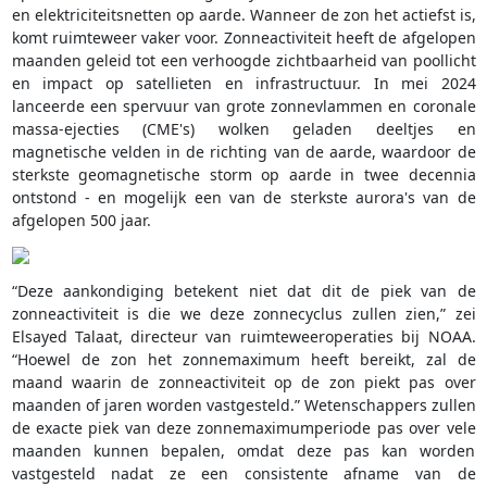
en elektriciteitsnetten op aarde. Wanneer de zon het actiefst is,
komt ruimteweer vaker voor. Zonneactiviteit heeft de afgelopen
maanden geleid tot een verhoogde zichtbaarheid van poollicht
en impact op satellieten en infrastructuur. In mei 2024
lanceerde een spervuur van grote zonnevlammen en coronale
massa-ejecties (CME's) wolken geladen deeltjes en
magnetische velden in de richting van de aarde, waardoor de
sterkste geomagnetische storm op aarde in twee decennia
ontstond - en mogelijk een van de sterkste aurora's van de
afgelopen 500 jaar.
“Deze aankondiging betekent niet dat dit de piek van de
zonneactiviteit is die we deze zonnecyclus zullen zien,” zei
Elsayed Talaat, directeur van ruimteweeroperaties bij NOAA.
“Hoewel de zon het zonnemaximum heeft bereikt, zal de
maand waarin de zonneactiviteit op de zon piekt pas over
maanden of jaren worden vastgesteld.” Wetenschappers zullen
de exacte piek van deze zonnemaximumperiode pas over vele
maanden kunnen bepalen, omdat deze pas kan worden
vastgesteld nadat ze een consistente afname van de