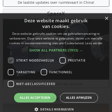
De laatste updates over ruimtevaart in China!
SpaceX
×
Deze website maakt gebruik
van cookies.
Deze website gebruikt cookies om uw gebruikerservaring te
verbeteren. Door onze website te gebruiken, stemt u in met alle
cookies in overeenstemming met ons Cookiebeleid.
Lees verder
SHOW ALL PARTNERS
(1913) →
STRIKT NOODZAKELIJK
PRESTATIE
TARGETING
FUNCTIONEEL
De laatste updates van SpaceX!
NIET-GECLASSIFICEERD
Mars
ALLES ACCEPTEREN
ALLES AFWIJZEN
DETAILS WEERGEVEN