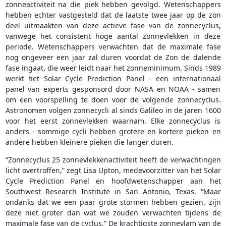
zonneactiviteit na die piek hebben gevolgd. Wetenschappers
hebben echter vastgesteld dat de laatste twee jaar op de zon
deel uitmaakten van deze actieve fase van de zonnecyclus,
vanwege het consistent hoge aantal zonnevlekken in deze
periode. Wetenschappers verwachten dat de maximale fase
nog ongeveer een jaar zal duren voordat de Zon de dalende
fase ingaat, die weer leidt naar het zonneminimum. Sinds 1989
werkt het Solar Cycle Prediction Panel - een internationaal
panel van experts gesponsord door NASA en NOAA - samen
om een voorspelling te doen voor de volgende zonnecyclus.
Astronomen volgen zonnecycli al sinds Galileo in de jaren 1600
voor het eerst zonnevlekken waarnam. Elke zonnecyclus is
anders - sommige cycli hebben grotere en kortere pieken en
andere hebben kleinere pieken die langer duren.
“Zonnecyclus 25 zonnevlekkenactiviteit heeft de verwachtingen
licht overtroffen,” zegt Lisa Upton, medevoorzitter van het Solar
Cycle Prediction Panel en hoofdwetenschapper aan het
Southwest Research Institute in San Antonio, Texas. “Maar
ondanks dat we een paar grote stormen hebben gezien, zijn
deze niet groter dan wat we zouden verwachten tijdens de
maximale fase van de cyclus.” De krachtigste zonnevlam van de