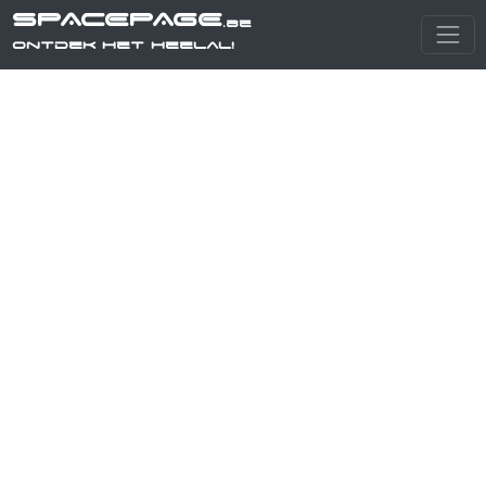
SPACEPAGE
.be
Ontdek het heelal!