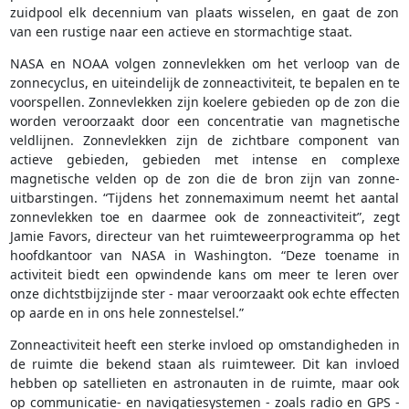
zuidpool elk decennium van plaats wisselen, en gaat de zon
van een rustige naar een actieve en stormachtige staat.
NASA en NOAA volgen zonnevlekken om het verloop van de
zonnecyclus, en uiteindelijk de zonneactiviteit, te bepalen en te
voorspellen. Zonnevlekken zijn koelere gebieden op de zon die
worden veroorzaakt door een concentratie van magnetische
veldlijnen. Zonnevlekken zijn de zichtbare component van
actieve gebieden, gebieden met intense en complexe
magnetische velden op de zon die de bron zijn van zonne-
uitbarstingen. “Tijdens het zonnemaximum neemt het aantal
zonnevlekken toe en daarmee ook de zonneactiviteit”, zegt
Jamie Favors, directeur van het ruimteweerprogramma op het
hoofdkantoor van NASA in Washington. “Deze toename in
activiteit biedt een opwindende kans om meer te leren over
onze dichtstbijzijnde ster - maar veroorzaakt ook echte effecten
op aarde en in ons hele zonnestelsel.”
Zonneactiviteit heeft een sterke invloed op omstandigheden in
de ruimte die bekend staan als ruimteweer. Dit kan invloed
hebben op satellieten en astronauten in de ruimte, maar ook
op communicatie- en navigatiesystemen - zoals radio en GPS -