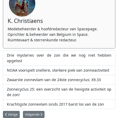
K. Christiaens
Medebeheerder & hoofdredacteur van Spacepage.
Oprichter & beheerder van Belgium in Space.
Ruimtevaart & sterrenkunde redacteur.
Drie mysteries over de zon die we nog niet hebben
opgelost
NOAA voorspelt snellere, sterkere piek van zonneactiviteit
Zwaarste zonnevlam van de 24ste zonnecyclus: X9.33
Zonnecyclus 25: een overzicht van de hevigste activiteit op
de zon!
Krachtigste zonnevlam sinds 2017 barst los van de zon
Vorig artikel: Universiteit van New Hampshire gaat sensoren voor zonne
Volgende artikel: Prachtig noorderlicht in België en Nederlan
Vorige
Volgende