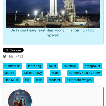
De Falcon Heavy raket klaar voor zijn lancering - Foto:
SpaceX
Hits: 7432
ruimtevaart
lancering
raket
rakettrap
draagraket
spacex
Falcon Heavy
Mars
Kennedy Space Center
Elon Musk
live
tesla
roadster
elektrische wagen