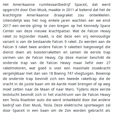
Het Amerikaanse ruimtevaartbedrijf SpaceX, dat werd
opgericht door Elon Musk, maakte in 2011 al bekend dat het de
krachtigste Amerikaanse draagraket zou ontwikkelen.
Uiteindelijk was het nog enkele jaren wachten eer we eind
2017 een eerste glimp te zien kregen op het Kennedy Space
Center van deze nieuwe krachtpatser. Wat de Falcon Heavy
raket zo bijzonder maakt, is dat deze een vrij eenvoudige
variant is van de bestaande Falcon 9 raket. Zo werden aan de
Falcon 9 raket twee andere Falcon 9 raketten toegevoegd die
dienst doen als boosterraketten en samen de eerste trap
vormen van de Falcon Heavy. Op deze manier beschikt de
onderste trap van de Falcon Heavy maar liefst over 27
raketmotoren, wat goed is voor een maximale stuwkracht
vergelijkbaar met dan van 18 Boeing 747 vliegtuigen. Bovenop
de onderste trap bevindt zich een tweede rakettrap die de
vracht in de juiste baan om de Aarde moet brengen of op weg
moet zetten naar de Maan of naar Mars. Tijdens deze eerste
testvlucht bevindt zich in het vrachtruim van de Falcon Heavy
een Tesla Roadster auto die werd ontwikkeld door dat andere
bedrijf van Elon Musk, Tesla. Deze elektrische sportwagen zal
door SpaceX in een baan om de Zon worden gebracht als