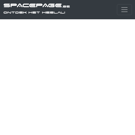
SPACEPAGE
.be
Ontdek het heelal!