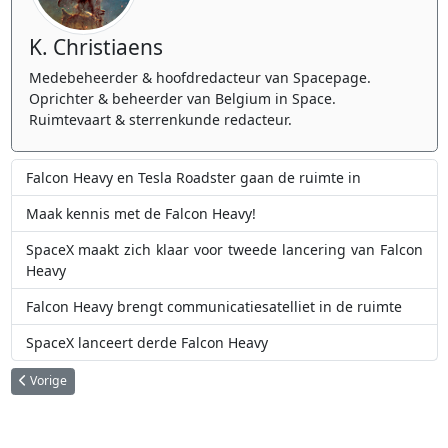
K. Christiaens
Medebeheerder & hoofdredacteur van Spacepage.
Oprichter & beheerder van Belgium in Space.
Ruimtevaart & sterrenkunde redacteur.
Falcon Heavy en Tesla Roadster gaan de ruimte in
Maak kennis met de Falcon Heavy!
SpaceX maakt zich klaar voor tweede lancering van Falcon
Heavy
Falcon Heavy brengt communicatiesatelliet in de ruimte
SpaceX lanceert derde Falcon Heavy
Vorig artikel: Volg hier LIVE de landing van InSight op de planeet Mars
Vorige