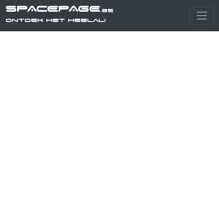
SPACEPAGE
.be
Ontdek het heelal!