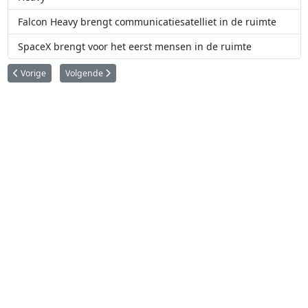
Falcon Heavy brengt communicatiesatelliet in de ruimte
SpaceX brengt voor het eerst mensen in de ruimte
Vorig artikel: Rocket Lab brengt zeven satellieten in de ruimte
Volgende artikel: SpaceX brengt 60 satellieten in de ruimte
Vorige
Volgende