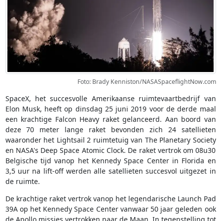
Foto: Brady Kenniston/NASASpaceflightNow.com
SpaceX, het succesvolle Amerikaanse ruimtevaartbedrijf van
Elon Musk, heeft op dinsdag 25 juni 2019 voor de derde maal
een krachtige Falcon Heavy raket gelanceerd. Aan boord van
deze 70 meter lange raket bevonden zich 24 satellieten
waaronder het Lightsail 2 ruimtetuig van The Planetary Society
en NASA's Deep Space Atomic Clock. De raket vertrok om 08u30
Belgische tijd vanop het Kennedy Space Center in Florida en
3,5 uur na lift-off werden alle satellieten succesvol uitgezet in
de ruimte.
De krachtige raket vertrok vanop het legendarische Launch Pad
39A op het Kennedy Space Center vanwaar 50 jaar geleden ook
de Apollo missies vertrokken naar de Maan. In tegenstelling tot