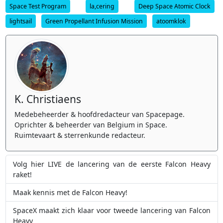
Space Test Program
la,cering
Deep Space Atomic Clock
lightsail
Green Propellant Infusion Mission
atoomklok
K. Christiaens
Medebeheerder & hoofdredacteur van Spacepage.
Oprichter & beheerder van Belgium in Space.
Ruimtevaart & sterrenkunde redacteur.
Volg hier LIVE de lancering van de eerste Falcon Heavy
raket!
Maak kennis met de Falcon Heavy!
SpaceX maakt zich klaar voor tweede lancering van Falcon
Heavy