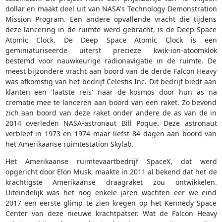
dollar en maakt deel uit van NASA's Technology Demonstration
Mission Program. Een andere opvallende vracht die tijdens
deze lancering in de ruimte werd gebracht, is de Deep Space
Atomic Clock. De Deep Space Atomic Clock is een
geminiaturiseerde uiterst precieze kwik-ion-atoomklok
bestemd voor nauwkeurige radionavigatie in de ruimte. De
meest bijzondere vracht aan boord van de derde Falcon Heavy
was afkomstig van het bedrijf Celestis Inc. Dit bedrijf biedt aan
klanten een 'laatste reis' naar de kosmos door hun as na
crematie mee te lanceren aan boord van een raket. Zo bevond
zich aan boord van deze raket onder andere de as van de in
2014 overleden NASA-astronaut Bill Poque. Deze astronaut
verbleef in 1973 en 1974 maar liefst 84 dagen aan boord van
het Amerikaanse ruimtestation Skylab.
Het Amerikaanse ruimtevaartbedrijf SpaceX, dat werd
opgericht door Elon Musk, maakte in 2011 al bekend dat het de
krachtigste Amerikaanse draagraket zou ontwikkelen.
Uiteindelijk was het nog enkele jaren wachten eer we eind
2017 een eerste glimp te zien kregen op het Kennedy Space
Center van deze nieuwe krachtpatser. Wat de Falcon Heavy