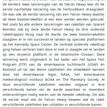
de eerdere twee lanceringen van de Falcon Heavy was dit de
eerste nachtelijke lancering van de herbruikbare draagraket.
Dit was ook de eerste lancering van een Falcon Heavy waarbij
de twee boosterraketten al een keer eerder werden gebruikt.
Net zoals bij alle andere lanceringen van raketten van SpaceX
keerden ook bij deze derde Falcon Heavy de drie onderste
rakettrappen terug naar de Aarde. De twee boosterraketten
slaagden er in om succesvol te landen op speciale platformen
op het Kennedy Space Center. De centrale onderste rakettrap
ging helaas verloren toen deze er niet in slaagde om te landen
op een drijvend platform in de Atlantische Oceaan. Deze
lancering werd uitgevoerd in het kader van het Space Test
Program (STP) van de Amerikaanse luchtmacht (USAF) en
bestond uit tal van kleine satellieten die ontwikkeld werden
door het Amerikaanse leger, NASA, het Amerikaanse
meteorologisch instituut NOAA en The Planetary Society. Al
deze verschillende satellieten werden uitgezet in drie
verschillende banen om de Aarde waardoor er meerdere
ontbrandingen nodig waren van de tweede rakettrap. Dit was
de eerste maal dat de Falcon Heavy bewees dat de raket
verschillende satellieten kan uitzetten in verschillende banen.