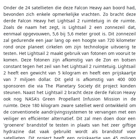
Onder de 24 satellieten die deze Falcon Heavy aan boord had,
bevonden zich enkele opmerkelijke vrachten. Zo bracht deze
derde Falcon Heavy het Lightsail 2 ruimtetuig in de ruimte.
Zoals de naam het zegt, is Lightsail 2 een zonnezeil dat,
eenmaal opgevouwen, 5,6 bij 5,6 meter groot is. Dit zonnezeil
zal gedurende een jaar lang op een hoogte van 720 kilometer
rond onze planeet cirkelen om zijn technologie uitvoerig te
testen. Het Lightsail 2 maakt gebruik van fotonen om vooruit te
komen. Deze fotonen zijn afkomstig van de Zon en botsen
constant tegen het zeil van het Lightsail 2 ruimtetuig. Lightsail
2 heeft een gewicht van 5 kilogram en heeft een prijskaartje
van 7 miljoen dollar. Dit geld is afkomstig van 400 000
sponsoren die via The Planetary Society dit project konden
steunen. Naast het Lightsail 2 bracht deze derde Falcon Heavy
ook nog NASA's Green Propellant Infusion Mission in de
ruimte. Deze 180 kilogram zware satelliet werd ontwikkeld om
de conventionele aandrijvingssystemen te vervangen met een
veiliger en efficiënter alternatief. Dit zal men doen door een
'groenere' brandstof te testen in plaats van het zeer giftige
hydrazine dat vaak gebruikt wordt als brandstof voor
satellieten. Dit project heeft een prijskaartje van 45 miljoen