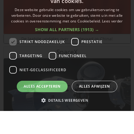
van cookies.
Deze website gebruikt cookies om uw gebruikerservaring te
verbeteren. Door onze website te gebruiken, stemt u in met alle
cookies in overeenstemming met ons Cookiebeleid.
Lees verder
SHOW ALL PARTNERS
(1913) →
De laatste updates over ruimtevaart in China!
STRIKT NOODZAKELIJK
PRESTATIE
SpaceX
TARGETING
FUNCTIONEEL
NIET-GECLASSIFICEERD
ALLES ACCEPTEREN
ALLES AFWIJZEN
DETAILS WEERGEVEN
Strikt noodzakelijk
Prestatie
Targeting
Functioneel
Niet-geclassificeerd