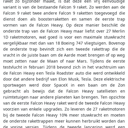
raket zo bijzonder maakt, is dat deze een vrij eenvoudige
variant is van de bestaande Falcon 9 raket. Zo werden aan de
Falcon 9 raket twee andere Falcon 9 raketten toegevoegd die
dienst doen als boosterraketten en samen de eerste trap
vormen van de Falcon Heavy. Op deze manier beschikt de
onderste trap van de Falcon Heavy maar liefst over 27 Merlin
1D raketmotoren, wat goed is voor een maximale stuwkracht
vergelijkbaar met dan van 18 Boeing 747 vliegtuigen. Bovenop
de onderste trap bevindt zich een tweede rakettrap die de
vracht in de juiste baan om de Aarde moet brengen of op weg
moet zetten naar de Maan of naar Mars. Tijdens de eerste
testvlucht in februari 2018 bevond zich in het vrachtruim van
de Falcon Heavy een Tesla Roadster auto die werd ontwikkeld
door dat andere bedrijf van Elon Musk, Tesla. Deze elektrische
sportwagen werd door SpaceX in een baan om de Zon
gebracht als bewijs dat de Falcon Heavy satellieten en
ruimtetuigen naar andere planeten kan brengen. Ten opzichte
van de eerste Falcon Heavy raket werd de tweede Falcon Heavy
voorzien van enkele upgrades. Zo leveren de 27 raketmotoren
bij de tweede Falcon Heavy 10% meer stuwkracht en moeten
de onderste rakettrappen meer kunnen herbruikt worden dan
de vorige versies. Tijdens de tweede lancering werd een