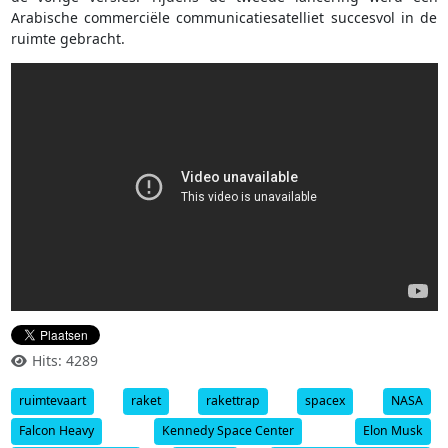
Arabische commerciële communicatiesatelliet succesvol in de
ruimte gebracht.
Hits: 4289
ruimtevaart
raket
rakettrap
spacex
NASA
Falcon Heavy
Kennedy Space Center
Elon Musk