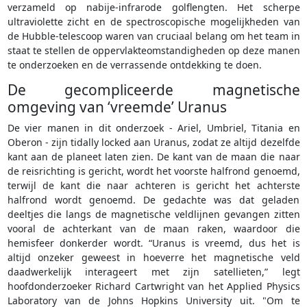
verzameld op nabije-infrarode golflengten. Het scherpe
ultraviolette zicht en de spectroscopische mogelijkheden van
de Hubble-telescoop waren van cruciaal belang om het team in
staat te stellen de oppervlakteomstandigheden op deze manen
te onderzoeken en de verrassende ontdekking te doen.
De gecompliceerde magnetische
omgeving van ‘vreemde’ Uranus
De vier manen in dit onderzoek - Ariel, Umbriel, Titania en
Oberon - zijn tidally locked aan Uranus, zodat ze altijd dezelfde
kant aan de planeet laten zien. De kant van de maan die naar
de reisrichting is gericht, wordt het voorste halfrond genoemd,
terwijl de kant die naar achteren is gericht het achterste
halfrond wordt genoemd. De gedachte was dat geladen
deeltjes die langs de magnetische veldlijnen gevangen zitten
vooral de achterkant van de maan raken, waardoor die
hemisfeer donkerder wordt. “Uranus is vreemd, dus het is
altijd onzeker geweest in hoeverre het magnetische veld
daadwerkelijk interageert met zijn satellieten,” legt
hoofdonderzoeker Richard Cartwright van het Applied Physics
Laboratory van de Johns Hopkins University uit. "Om te