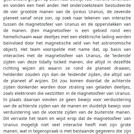
en vonden een heel ander. Het onderzoeksteam bestudeerde
de vier grootste manen van de ijsreus Uranus, de zevende
planeet vanaf onze zon, op zoek naar tekenen van interactie
tussen de magnetosfeer van Uranus en de oppervlakken van
de manen. (Een magnetosfeer is een gebied rond een
hemellichaam waar deeltjes met een elektrische lading worden
beïnvloed door het magnetische veld van het astronomische
object). Het team voorspelde met name dat, op basis van
interacties met de magnetosfeer van Uranus, de ‘leidende’
zijden van deze tidally locked manen, die altijd in dezelfde
richting wijzen als waarin ze rond de planeet draaien,
helderder zouden zijn dan de ‘leidende’ zijden, die altijd van
de planeet af wijzen. Dit zou komen doordat de achterste
zijden donkerder worden door straling van geladen deeltjes,
zoals elektronen die vastzitten in de magnetosfeer van Uranus.
In plaats daarvan vonden ze geen bewijs voor verduistering
van de achterste zijden van de manen en duidelijk bewijs voor
verduistering van de voorste zijden van de buitenste manen.
Dit verraste het team en wijst erop dat de magnetosfeer van
Uranus mogelijk niet veel interactie heeft met zijn grote
manen, wat in tegenspraak is met bestaande gegevens die zijn