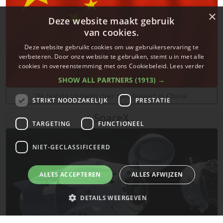
×
Deze website maakt gebruik
van cookies.
Deze website gebruikt cookies om uw gebruikerservaring te
verbeteren. Door onze website te gebruiken, stemt u in met alle
cookies in overeenstemming met ons Cookiebeleid.
Lees verder
SHOW ALL PARTNERS
(1913) →
De laatste updates over ruimtevaart in China!
STRIKT NOODZAKELIJK
PRESTATIE
SpaceX
TARGETING
FUNCTIONEEL
NIET-GECLASSIFICEERD
ALLES ACCEPTEREN
ALLES AFWIJZEN
DETAILS WEERGEVEN