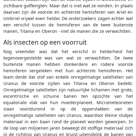
zichtbare golflengten. Maar dat is niet wat ze vonden. In plaats
daarvan zijn de voorste en achterste hemisferen van Ariel en
Umbriel vrijwel even helder. De onderzoekers zagen echter wel
een verschil tussen de hemisferen van de twee buitenste
manen, Titania en Oberon - niet de manen die ze verwachtten.
Als insecten op een voorruit
Nog vreemder was dat het verschil in helderheid het
tegenovergestelde was van wat ze verwachtten. De twee
buitenste manen hebben donkerdere en rodere voorste
hemisferen vergeleken met hun achterste hemisferen. Het
team denkt dat stof van enkele onregelmatige satellieten van
Uranus de voorste zijden van Titania en Oberon bedekt.
Onregelmatige satellieten zijn natuurlijke lichamen met grote,
excentrische en schuine banen ten opzichte van het
equatoriale vlak van hun moederplaneet. Micrometeorieten
slaan voortdurend in op de oppervlakken van de
onregelmatige satellieten van Uranus, waardoor kleine stukjes
materiaal in een baan rond de planeet worden geworpen. In
de loop van miljoenen jaren beweegt dit stoffige materiaal zich
in de richting van Uranus en kruist uiteindelijk de banen van