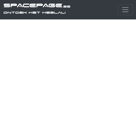
SPACEPAGE
.be
Ontdek het heelal!