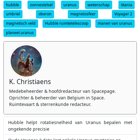
hubble
zonnestelsel
uranus
wetenschap
titania
umbriel
oberon
magnetosfeer
Voyager 2
magnetisch veld
Hubble ruimtetelescoop
manen van uranus
planeet uranus
K. Christiaens
Medebeheerder & hoofdredacteur van Spacepage.
Oprichter & beheerder van Belgium in Space.
Ruimtevaart & sterrenkunde redacteur.
Hubble helpt rotatiesnelheid van Uranus bepalen met
ongekende precisie