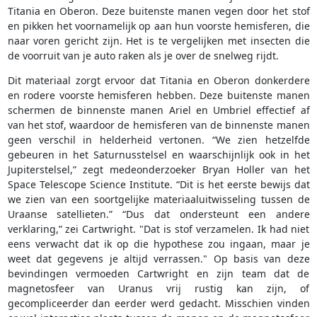
Titania en Oberon. Deze buitenste manen vegen door het stof
en pikken het voornamelijk op aan hun voorste hemisferen, die
naar voren gericht zijn. Het is te vergelijken met insecten die
de voorruit van je auto raken als je over de snelweg rijdt.
Dit materiaal zorgt ervoor dat Titania en Oberon donkerdere
en rodere voorste hemisferen hebben. Deze buitenste manen
schermen de binnenste manen Ariel en Umbriel effectief af
van het stof, waardoor de hemisferen van de binnenste manen
geen verschil in helderheid vertonen. “We zien hetzelfde
gebeuren in het Saturnusstelsel en waarschijnlijk ook in het
Jupiterstelsel,” zegt medeonderzoeker Bryan Holler van het
Space Telescope Science Institute. “Dit is het eerste bewijs dat
we zien van een soortgelijke materiaaluitwisseling tussen de
Uraanse satellieten.” “Dus dat ondersteunt een andere
verklaring,” zei Cartwright. "Dat is stof verzamelen. Ik had niet
eens verwacht dat ik op die hypothese zou ingaan, maar je
weet dat gegevens je altijd verrassen." Op basis van deze
bevindingen vermoeden Cartwright en zijn team dat de
magnetosfeer van Uranus vrij rustig kan zijn, of
gecompliceerder dan eerder werd gedacht. Misschien vinden