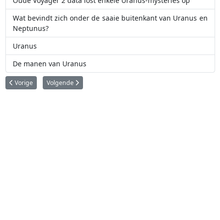
Oude Voyager 2 data lost enkele Uranus-mysteries op
Wat bevindt zich onder de saaie buitenkant van Uranus en
Neptunus?
Uranus
De manen van Uranus
Vorig artikel: ESA traceert zeldzame interstellaire komeet
Volgende artikel: Magnetische gordijnen op de zon: NSF Inouy
Vorige
Volgende