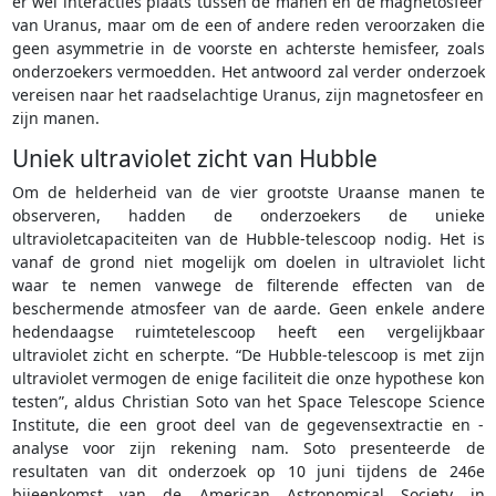
er wel interacties plaats tussen de manen en de magnetosfeer
van Uranus, maar om de een of andere reden veroorzaken die
geen asymmetrie in de voorste en achterste hemisfeer, zoals
onderzoekers vermoedden. Het antwoord zal verder onderzoek
vereisen naar het raadselachtige Uranus, zijn magnetosfeer en
zijn manen.
Uniek ultraviolet zicht van Hubble
Om de helderheid van de vier grootste Uraanse manen te
observeren, hadden de onderzoekers de unieke
ultravioletcapaciteiten van de Hubble-telescoop nodig. Het is
vanaf de grond niet mogelijk om doelen in ultraviolet licht
waar te nemen vanwege de filterende effecten van de
beschermende atmosfeer van de aarde. Geen enkele andere
hedendaagse ruimtetelescoop heeft een vergelijkbaar
ultraviolet zicht en scherpte. “De Hubble-telescoop is met zijn
ultraviolet vermogen de enige faciliteit die onze hypothese kon
testen”, aldus Christian Soto van het Space Telescope Science
Institute, die een groot deel van de gegevensextractie en -
analyse voor zijn rekening nam. Soto presenteerde de
resultaten van dit onderzoek op 10 juni tijdens de 246e
bijeenkomst van de American Astronomical Society in