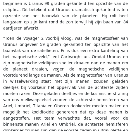
beginnen is Uranus 98 graden gekanteld ten opzichte van de
ecliptica. Dit betekent dat Uranus dramatisch gekanteld is ten
opzichte van het baanvlak van de planeten. Hij rolt heel
langzaam op zijn kant rond de zon terwijl hij zijn baan van 84
aardjaren afwerkt.
"Toen de Voyager 2 voorbij vloog, was de magnetosfeer van
Uranus ongeveer 59 graden gekanteld ten opzichte van het
baanvlak van de satellieten. Er is dus een extra kanteling van
het magnetische veld," legt Cartwright uit. Omdat Uranus en
zijn magnetische veldlijnen sneller draaien dan de manen om
de planeet draaien, vegen de magnetische veldlijnen
voortdurend langs de manen. Als de magnetosfeer van Uranus
in wisselwerking staat met zijn manen, zouden geladen
deeltjes bij voorkeur het oppervlak van de achterste zijden
moeten raken. Deze geladen deeltjes en de kosmische straling
van ons melkwegstelsel zouden de achterste hemisferen van
Ariel, Umbriel, Titania en Oberon donkerder moeten maken en
mogelijk het kooldioxide genereren dat op deze manen is
aangetroffen. Het team verwachtte dat, vooral voor de
binnenste manen Ariel en Umbriel, de achterste hemisferen
donkerder zouden zijn dan de voorste zijden in ultraviolette en