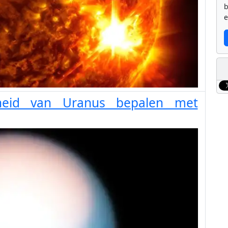
b
e
lheid van Uranus bepalen met