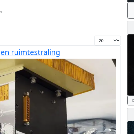
er
Toon #
n ruimtestraling
D