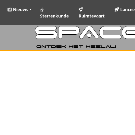
Nieuws
Lancee
Sterrenkunde
Ruimtevaart
SPAC
Ontdek het heelal!