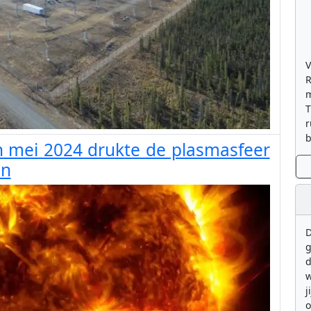
V
R
m
T
r
b
n mei 2024 drukte de plasmasfeer
en
D
g
d
w
j