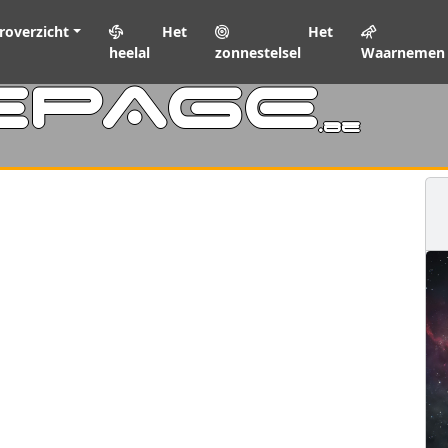
roverzicht
Het
Het
heelal
zonnestelsel
Waarnemen
EPAGE
.be