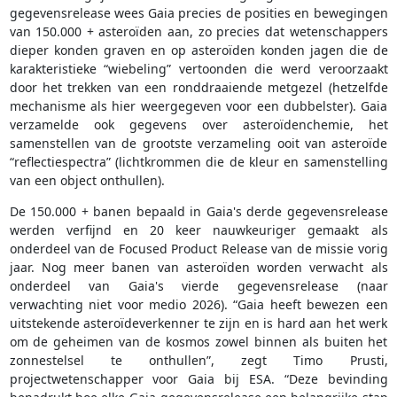
gegevensrelease wees Gaia precies de posities en bewegingen
van 150.000 + asteroïden aan, zo precies dat wetenschappers
dieper konden graven en op asteroïden konden jagen die de
karakteristieke “wiebeling” vertoonden die werd veroorzaakt
door het trekken van een ronddraaiende metgezel (hetzelfde
mechanisme als hier weergegeven voor een dubbelster). Gaia
verzamelde ook gegevens over asteroïdenchemie, het
samenstellen van de grootste verzameling ooit van asteroïde
“reflectiespectra” (lichtkrommen die de kleur en samenstelling
van een object onthullen).
De 150.000 + banen bepaald in Gaia's derde gegevensrelease
werden verfijnd en 20 keer nauwkeuriger gemaakt als
onderdeel van de Focused Product Release van de missie vorig
jaar. Nog meer banen van asteroïden worden verwacht als
onderdeel van Gaia's vierde gegevensrelease (naar
verwachting niet voor medio 2026). “Gaia heeft bewezen een
uitstekende asteroïdeverkenner te zijn en is hard aan het werk
om de geheimen van de kosmos zowel binnen als buiten het
zonnestelsel te onthullen”, zegt Timo Prusti,
projectwetenschapper voor Gaia bij ESA. “Deze bevinding