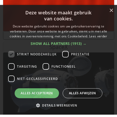
×
Deze website maakt gebruik
van cookies.
Deze website gebruikt cookies om uw gebruikerservaring te
verbeteren. Door onze website te gebruiken, stemt u in met alle
De laatste updates over ruimtevaart in China!
cookies in overeenstemming met ons Cookiebeleid.
Lees verder
SHOW ALL PARTNERS
(1913) →
SpaceX
STRIKT NOODZAKELIJK
PRESTATIE
TARGETING
FUNCTIONEEL
NIET-GECLASSIFICEERD
ALLES ACCEPTEREN
ALLES AFWIJZEN
DETAILS WEERGEVEN