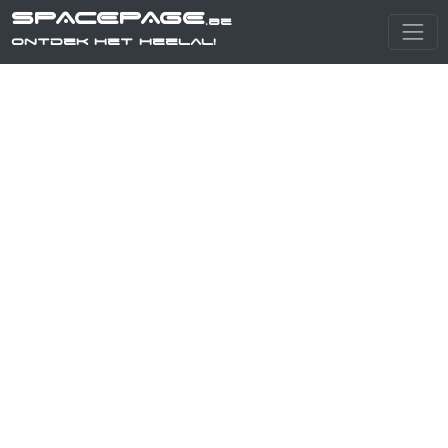
SPACEPAGE
.be
Ontdek het heelal!