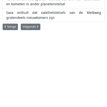
en kometen in ander planetenstelsel
Gaia onthult dat satellietstelsels van de Melkweg
grotendeels nieuwkomers zijn
Vorig artikel: Spectaculaire toename van de deuterium-waterstofverhoudi
Volgende artikel: Onzekerheid over NASA's Europa Clipper r
Vorige
Volgende