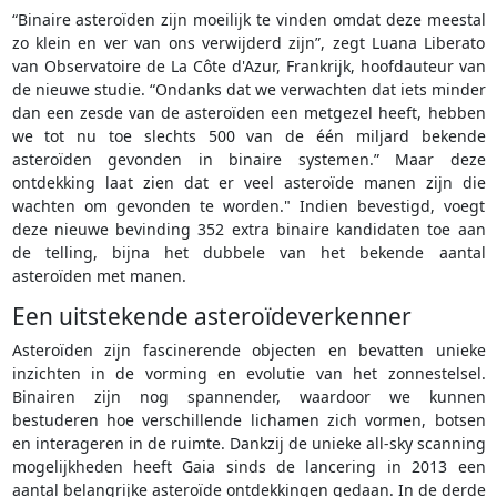
“Binaire asteroïden zijn moeilijk te vinden omdat deze meestal
zo klein en ver van ons verwijderd zijn”, zegt Luana Liberato
van Observatoire de La Côte d'Azur, Frankrijk, hoofdauteur van
de nieuwe studie. “Ondanks dat we verwachten dat iets minder
dan een zesde van de asteroïden een metgezel heeft, hebben
we tot nu toe slechts 500 van de één miljard bekende
asteroïden gevonden in binaire systemen.” Maar deze
ontdekking laat zien dat er veel asteroïde manen zijn die
wachten om gevonden te worden." Indien bevestigd, voegt
deze nieuwe bevinding 352 extra binaire kandidaten toe aan
de telling, bijna het dubbele van het bekende aantal
asteroïden met manen.
Een uitstekende asteroïdeverkenner
Asteroïden zijn fascinerende objecten en bevatten unieke
inzichten in de vorming en evolutie van het zonnestelsel.
Binairen zijn nog spannender, waardoor we kunnen
bestuderen hoe verschillende lichamen zich vormen, botsen
en interageren in de ruimte. Dankzij de unieke all-sky scanning
mogelijkheden heeft Gaia sinds de lancering in 2013 een
aantal belangrijke asteroïde ontdekkingen gedaan. In de derde