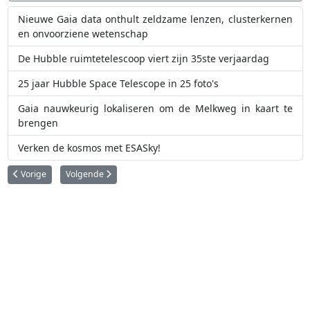
Nieuwe Gaia data onthult zeldzame lenzen, clusterkernen
en onvoorziene wetenschap
De Hubble ruimtetelescoop viert zijn 35ste verjaardag
25 jaar Hubble Space Telescope in 25 foto's
Gaia nauwkeurig lokaliseren om de Melkweg in kaart te
brengen
Verken de kosmos met ESASky!
Vorig artikel: De Chinese Xuntian ruimtetelescoop moet onze blik op het 
Volgende artikel: Zeer koude detectoren onthullen het zeer 
Vorige
Volgende