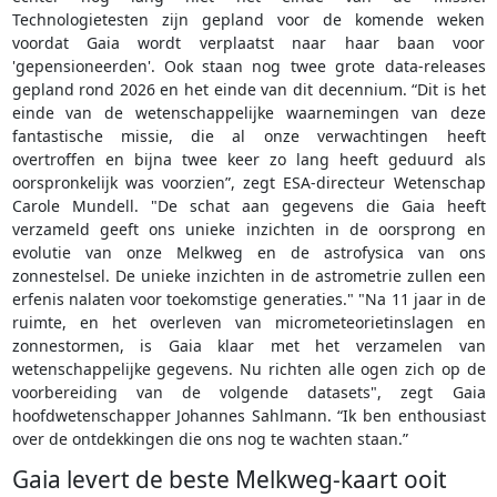
Technologietesten zijn gepland voor de komende weken
voordat Gaia wordt verplaatst naar haar baan voor
'gepensioneerden'. Ook staan nog twee grote data-releases
gepland rond 2026 en het einde van dit decennium. “Dit is het
einde van de wetenschappelijke waarnemingen van deze
fantastische missie, die al onze verwachtingen heeft
overtroffen en bijna twee keer zo lang heeft geduurd als
oorspronkelijk was voorzien”, zegt ESA-directeur Wetenschap
Carole Mundell. "De schat aan gegevens die Gaia heeft
verzameld geeft ons unieke inzichten in de oorsprong en
evolutie van onze Melkweg en de astrofysica van ons
zonnestelsel. De unieke inzichten in de astrometrie zullen een
erfenis nalaten voor toekomstige generaties." "Na 11 jaar in de
ruimte, en het overleven van micrometeorietinslagen en
zonnestormen, is Gaia klaar met het verzamelen van
wetenschappelijke gegevens. Nu richten alle ogen zich op de
voorbereiding van de volgende datasets", zegt Gaia
hoofdwetenschapper Johannes Sahlmann. “Ik ben enthousiast
over de ontdekkingen die ons nog te wachten staan.”
Gaia levert de beste Melkweg-kaart ooit