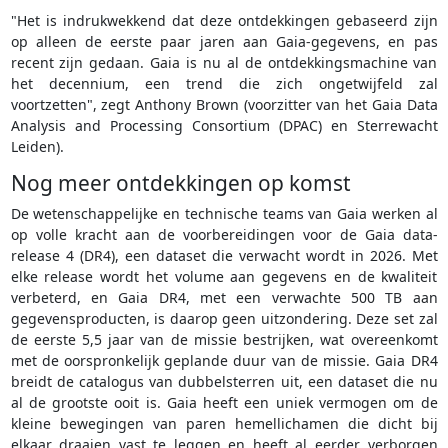
"Het is indrukwekkend dat deze ontdekkingen gebaseerd zijn
op alleen de eerste paar jaren aan Gaia-gegevens, en pas
recent zijn gedaan. Gaia is nu al de ontdekkingsmachine van
het decennium, een trend die zich ongetwijfeld zal
voortzetten", zegt Anthony Brown (voorzitter van het Gaia Data
Analysis and Processing Consortium (DPAC) en Sterrewacht
Leiden).
Nog meer ontdekkingen op komst
De wetenschappelijke en technische teams van Gaia werken al
op volle kracht aan de voorbereidingen voor de Gaia data-
release 4 (DR4), een dataset die verwacht wordt in 2026. Met
elke release wordt het volume aan gegevens en de kwaliteit
verbeterd, en Gaia DR4, met een verwachte 500 TB aan
gegevensproducten, is daarop geen uitzondering. Deze set zal
de eerste 5,5 jaar van de missie bestrijken, wat overeenkomt
met de oorspronkelijk geplande duur van de missie. Gaia DR4
breidt de catalogus van dubbelsterren uit, een dataset die nu
al de grootste ooit is. Gaia heeft een uniek vermogen om de
kleine bewegingen van paren hemellichamen die dicht bij
elkaar draaien vast te leggen en heeft al eerder verborgen