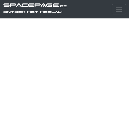
SPACEPAGE
.be
Ontdek het heelal!