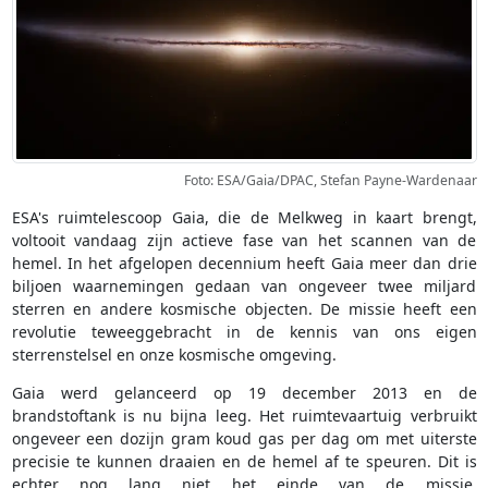
Foto: ESA/Gaia/DPAC, Stefan Payne-Wardenaar
ESA's ruimtelescoop Gaia, die de Melkweg in kaart brengt,
voltooit vandaag zijn actieve fase van het scannen van de
hemel. In het afgelopen decennium heeft Gaia meer dan drie
biljoen waarnemingen gedaan van ongeveer twee miljard
sterren en andere kosmische objecten. De missie heeft een
revolutie teweeggebracht in de kennis van ons eigen
sterrenstelsel en onze kosmische omgeving.
Gaia werd gelanceerd op 19 december 2013 en de
brandstoftank is nu bijna leeg. Het ruimtevaartuig verbruikt
ongeveer een dozijn gram koud gas per dag om met uiterste
precisie te kunnen draaien en de hemel af te speuren. Dit is
echter nog lang niet het einde van de missie.