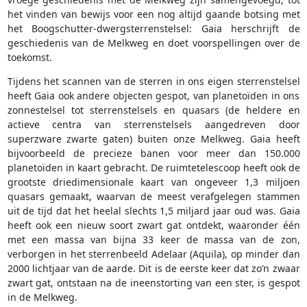
het vinden van bewijs voor een nog altijd gaande botsing met
het Boogschutter-dwergsterrenstelsel: Gaia herschrijft de
geschiedenis van de Melkweg en doet voorspellingen over de
toekomst.
Tijdens het scannen van de sterren in ons eigen sterrenstelsel
heeft Gaia ook andere objecten gespot, van planetoïden in ons
zonnestelsel tot sterrenstelsels en quasars (de heldere en
actieve centra van sterrenstelsels aangedreven door
superzware zwarte gaten) buiten onze Melkweg. Gaia heeft
bijvoorbeeld de precieze banen voor meer dan 150.000
planetoïden in kaart gebracht. De ruimtetelescoop heeft ook de
grootste driedimensionale kaart van ongeveer 1,3 miljoen
quasars gemaakt, waarvan de meest verafgelegen stammen
uit de tijd dat het heelal slechts 1,5 miljard jaar oud was. Gaia
heeft ook een nieuw soort zwart gat ontdekt, waaronder één
met een massa van bijna 33 keer de massa van de zon,
verborgen in het sterrenbeeld Adelaar (Aquila), op minder dan
2000 lichtjaar van de aarde. Dit is de eerste keer dat zo’n zwaar
zwart gat, ontstaan na de ineenstorting van een ster, is gespot
in de Melkweg.