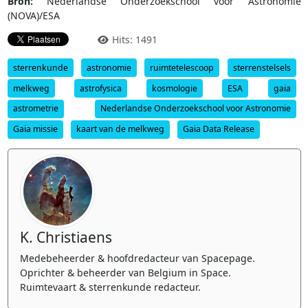
Bron:
Nederlandse Onderzoekschool voor Astronomie
(NOVA)/ESA
Hits: 1491
sterrenkunde
astronomie
ruimtetelescoop
sterrenstelsels
melkweg
astrofysica
kosmologie
ESA
gaia
astrometrie
Nederlandse Onderzoekschool voor Astronomie
Gaia missie
kaart van de melkweg
Gaia Data Release
K. Christiaens
Medebeheerder & hoofdredacteur van Spacepage.
Oprichter & beheerder van Belgium in Space.
Ruimtevaart & sterrenkunde redacteur.