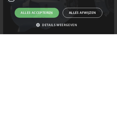
ALLES ACCEPTEREN
ALLES AFWIJZEN
DETAILS WEERGEVEN
De laatste updates van SpaceX!
Strikt noodzakelijk
Prestatie
Targeting
Functioneel
Mars
Niet-geclassificeerd
Strikt noodzakelijke cookies maken de kernfunctionaliteiten van de
website mogelijk, zoals gebruikersaanmelding en accountbeheer. De
website kan niet goed worden gebruikt zonder de strikt noodzakelijke
cookies.
Naam
Provider
/
Domein
Vervaldatum
__cf_bm
29 minuten
Cloudflare Inc.
58 seconden
.x.com