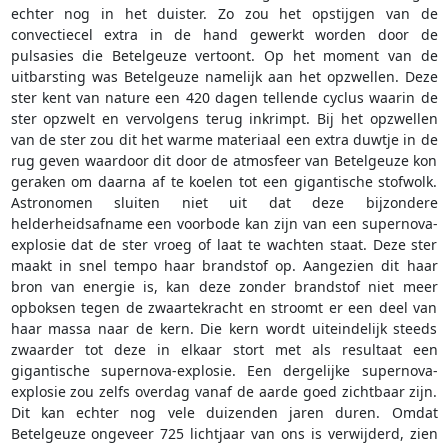
echter nog in het duister. Zo zou het opstijgen van de
convectiecel extra in de hand gewerkt worden door de
pulsasies die Betelgeuze vertoont. Op het moment van de
uitbarsting was Betelgeuze namelijk aan het opzwellen. Deze
ster kent van nature een 420 dagen tellende cyclus waarin de
ster opzwelt en vervolgens terug inkrimpt. Bij het opzwellen
van de ster zou dit het warme materiaal een extra duwtje in de
rug geven waardoor dit door de atmosfeer van Betelgeuze kon
geraken om daarna af te koelen tot een gigantische stofwolk.
Astronomen sluiten niet uit dat deze bijzondere
helderheidsafname een voorbode kan zijn van een supernova-
explosie dat de ster vroeg of laat te wachten staat. Deze ster
maakt in snel tempo haar brandstof op. Aangezien dit haar
bron van energie is, kan deze zonder brandstof niet meer
opboksen tegen de zwaartekracht en stroomt er een deel van
haar massa naar de kern. Die kern wordt uiteindelijk steeds
zwaarder tot deze in elkaar stort met als resultaat een
gigantische supernova-explosie. Een dergelijke supernova-
explosie zou zelfs overdag vanaf de aarde goed zichtbaar zijn.
Dit kan echter nog vele duizenden jaren duren. Omdat
Betelgeuze ongeveer 725 lichtjaar van ons is verwijderd, zien