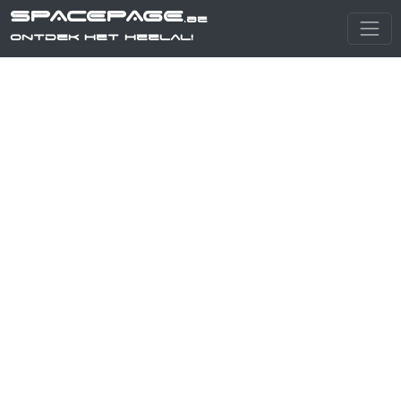
SPACEPAGE
.be
Ontdek het heelal!