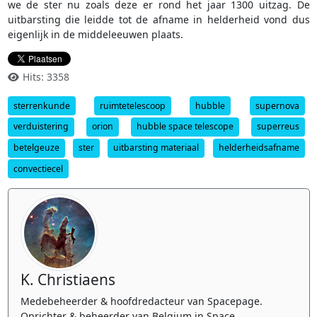
we de ster nu zoals deze er rond het jaar 1300 uitzag. De
uitbarsting die leidde tot de afname in helderheid vond dus
eigenlijk in de middeleeuwen plaats.
Hits: 3358
sterrenkunde
ruimtetelescoop
hubble
supernova
verduistering
orion
hubble space telescope
superreus
betelgeuze
ster
uitbarsting materiaal
helderheidsafname
convectiecel
K. Christiaens
Medebeheerder & hoofdredacteur van Spacepage.
Oprichter & beheerder van Belgium in Space.