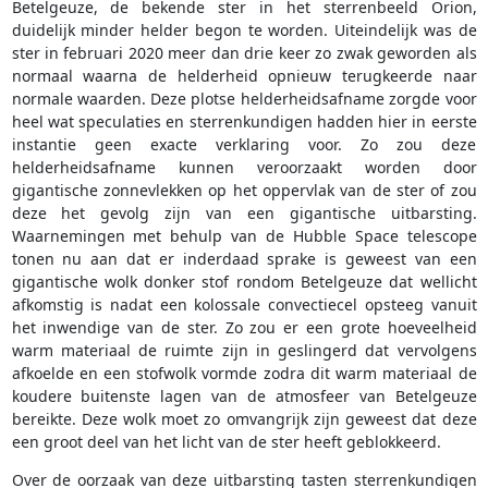
Betelgeuze, de bekende ster in het sterrenbeeld Orion,
duidelijk minder helder begon te worden. Uiteindelijk was de
ster in februari 2020 meer dan drie keer zo zwak geworden als
normaal waarna de helderheid opnieuw terugkeerde naar
normale waarden. Deze plotse helderheidsafname zorgde voor
heel wat speculaties en sterrenkundigen hadden hier in eerste
instantie geen exacte verklaring voor. Zo zou deze
helderheidsafname kunnen veroorzaakt worden door
gigantische zonnevlekken op het oppervlak van de ster of zou
deze het gevolg zijn van een gigantische uitbarsting.
Waarnemingen met behulp van de Hubble Space telescope
tonen nu aan dat er inderdaad sprake is geweest van een
gigantische wolk donker stof rondom Betelgeuze dat wellicht
afkomstig is nadat een kolossale convectiecel opsteeg vanuit
het inwendige van de ster. Zo zou er een grote hoeveelheid
warm materiaal de ruimte zijn in geslingerd dat vervolgens
afkoelde en een stofwolk vormde zodra dit warm materiaal de
koudere buitenste lagen van de atmosfeer van Betelgeuze
bereikte. Deze wolk moet zo omvangrijk zijn geweest dat deze
een groot deel van het licht van de ster heeft geblokkeerd.
Over de oorzaak van deze uitbarsting tasten sterrenkundigen