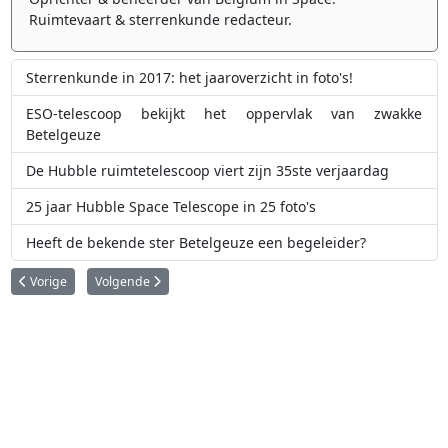
Ruimtevaart & sterrenkunde redacteur.
Sterrenkunde in 2017: het jaaroverzicht in foto's!
ESO-telescoop bekijkt het oppervlak van zwakke
Betelgeuze
De Hubble ruimtetelescoop viert zijn 35ste verjaardag
25 jaar Hubble Space Telescope in 25 foto's
Heeft de bekende ster Betelgeuze een begeleider?
Vorig artikel: Astronomen maken haarscherpe opnamen van het westelijke
Volgende artikel: Dichtstbijzijnde snelle radioflitser flitst min
Vorige
Volgende