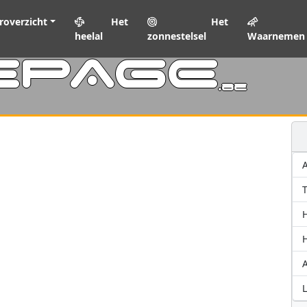
roverzicht
Het
Het
heelal
zonnestelsel
Waarnemen
EPAGE
.be
T
A
L