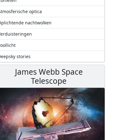
Kometen
tmosferische optica
plichtende nachtwolken
erduisteringen
oollicht
eepsky stories
James Webb Space
Telescope