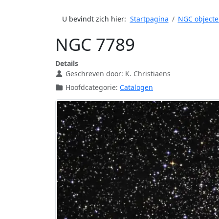
U bevindt zich hier:
Startpagina
NGC objecte
NGC 7789
Details
Geschreven door:
K. Christiaens
Hoofdcategorie:
Catalogen