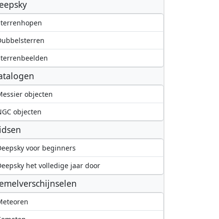
eepsky
Sterrenhopen
Dubbelsterren
terrenbeelden
atalogen
essier objecten
NGC objecten
idsen
eepsky voor beginners
eepsky het volledige jaar door
emelverschijnselen
Meteoren