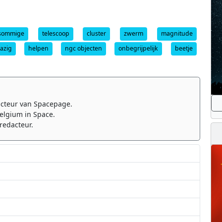
sommige
telescoop
cluster
zwerm
magnitude
azig
helpen
ngc objecten
onbegrijpelijk
beetje
cteur van Spacepage.
elgium in Space.
redacteur.