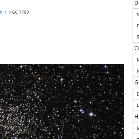
D
n
NGC 7789
S
C
M
G
D
D
H