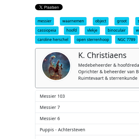
messier
waarnemen
object
groot
cassiopeia
hoofd
vlekje
binoculair
w
caroline herschel
open sterrenhoop
NGC 7789
K. Christiaens
Medebeheerder & hoofdreda
Oprichter & beheerder van B
Ruimtevaart & sterrenkunde 
Messier 103
Messier 7
Messier 6
Puppis - Achtersteven