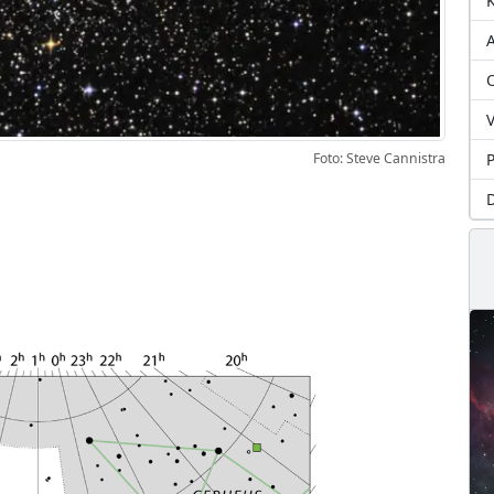
A
O
V
P
Foto: Steve Cannistra
D