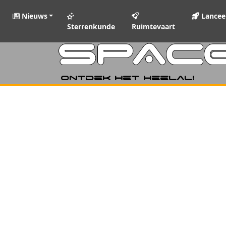
Nieuws
Lancee
Sterrenkunde
Ruimtevaart
SPAC
Ontdek het heelal!