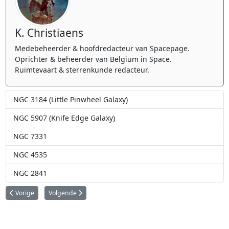
K. Christiaens
Medebeheerder & hoofdredacteur van Spacepage.
Oprichter & beheerder van Belgium in Space.
Ruimtevaart & sterrenkunde redacteur.
NGC 3184 (Little Pinwheel Galaxy)
NGC 5907 (Knife Edge Galaxy)
NGC 7331
NGC 4535
NGC 2841
Vorig artikel: NGC 7662
Volgende artikel: NGC 7789
Vorige
Volgende