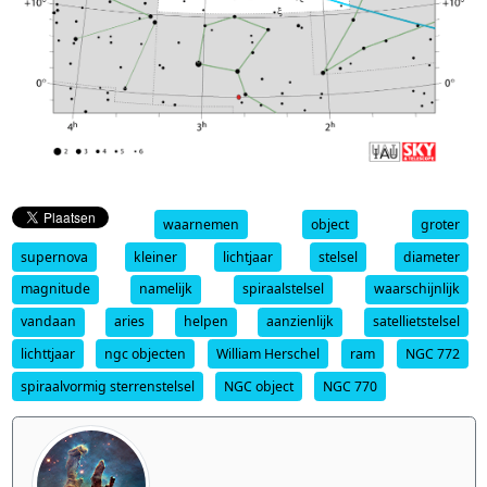
waarnemen
object
groter
supernova
kleiner
lichtjaar
stelsel
diameter
magnitude
namelijk
spiraalstelsel
waarschijnlijk
vandaan
aries
helpen
aanzienlijk
satellietstelsel
lichttjaar
ngc objecten
William Herschel
ram
NGC 772
spiraalvormig sterrenstelsel
NGC object
NGC 770