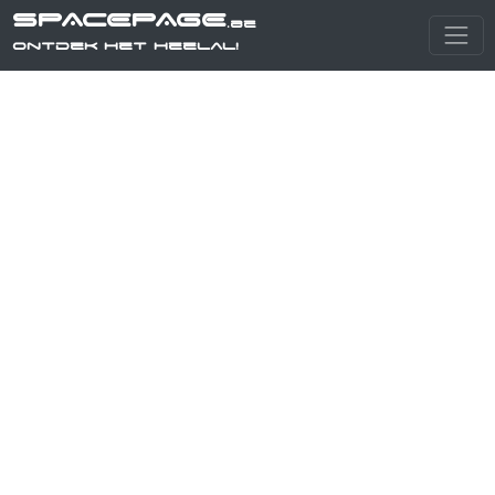
SPACEPAGE
.be
Ontdek het heelal!