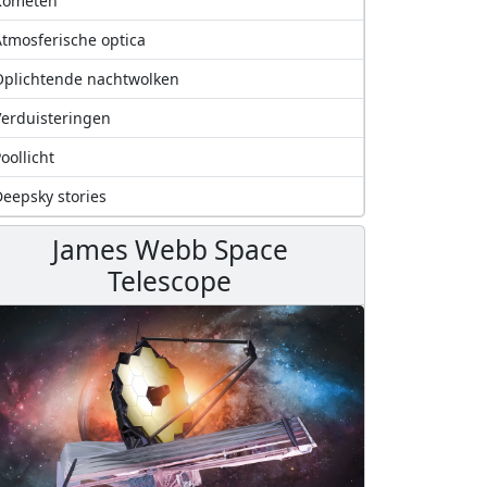
Kometen
tmosferische optica
plichtende nachtwolken
erduisteringen
oollicht
eepsky stories
James Webb Space
Telescope