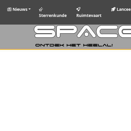
Nieuws
Lancee
Sterrenkunde
Ruimtevaart
SPAC
Ontdek het heelal!