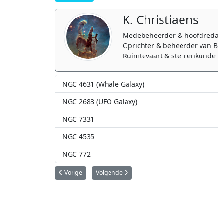
K. Christiaens
Medebeheerder & hoofdreda
Oprichter & beheerder van B
Ruimtevaart & sterrenkunde 
NGC 4631 (Whale Galaxy)
NGC 2683 (UFO Galaxy)
NGC 7331
NGC 4535
NGC 772
Vorig artikel: NGC 4535
Volgende artikel: NGC 4631 (Whale Galaxy)
Vorige
Volgende