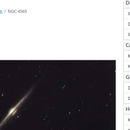
D
n
NGC 4565
S
C
M
G
D
D
H