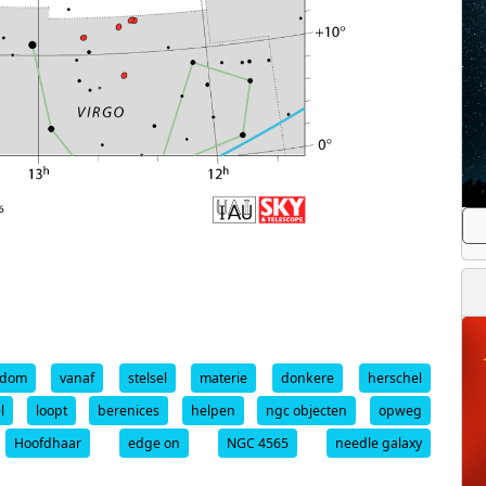
ndom
vanaf
stelsel
materie
donkere
herschel
l
loopt
berenices
helpen
ngc objecten
opweg
Hoofdhaar
edge on
NGC 4565
needle galaxy