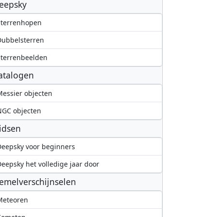
eepsky
Sterrenhopen
Dubbelsterren
terrenbeelden
atalogen
essier objecten
NGC objecten
idsen
eepsky voor beginners
eepsky het volledige jaar door
emelverschijnselen
Meteoren