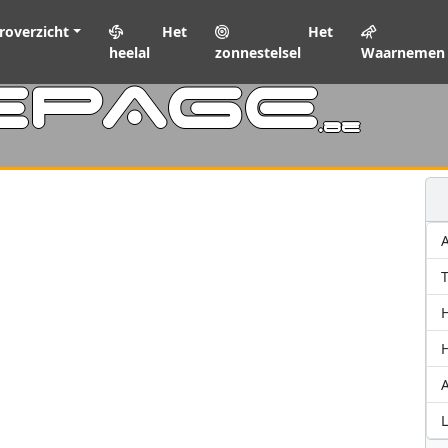
roverzicht
Het
Het
heelal
zonnestelsel
Waarnemen
EPAGE
.be
T
A
L