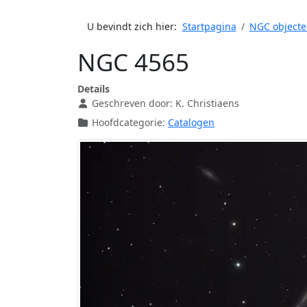
U bevindt zich hier:
Startpagina
NGC objecte
NGC 4565
Details
Geschreven door:
K. Christiaens
Hoofdcategorie:
Catalogen