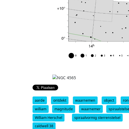
aarde
ontdekt
waarnemen
object
ro
william
magnitude
waarnemer
spiraalstelse
William Herschel
spiraalvormig sterrenstelsel
caldwell 38