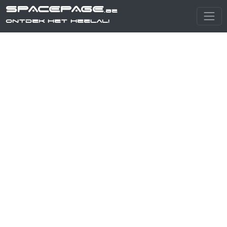
SPACEPAGE
.be
Ontdek het heelal!