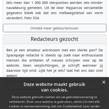
Iets meer dan 1 000 000 sterposities werden iets minder
nauwkeurig gemeten. Uit de door Hipparcos verzamelde
gegevens bleek ook dat ons melkwegstelsel van vorm
verandert. Foto: ESA
Ontdek meer gebeurtenissen
Redacteurs gezocht
Ben je een amateur astronoom met een sterke pen? De
Spacepage redactie is steeds op zoek naar enthousiaste
mensen die artikelen of nieuws schrijven voor op de
website. Geen verplichtingen, je schrijft wanneer jij
daarvoor tijd vind. Lijkt het je iets? laat het ons dan snel
weten!
×
Deze website maakt gebruik
Wordt medewerker
van cookies.
Deze website gebruikt cookies om uw gebruikerservaring te
Steun Spacepage
verbeteren. Door onze website te gebruiken, stemt u in met alle
cookies in overeenstemming met ons Cookiebeleid.
Lees verder