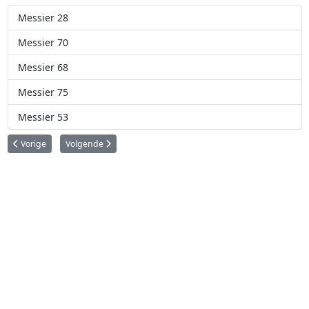
Messier 28
Messier 70
Messier 68
Messier 75
Messier 53
Vorig artikel: Messier 70
Volgende artikel: Messier 68
Vorige
Volgende