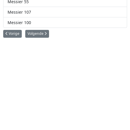
Messier 55
Messier 107
Messier 100
Vorig artikel: Messier 57
Volgende artikel: Messier 55
Vorige
Volgende