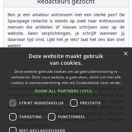
Redacteurs gezocht
Ben je een amateur astronoom met een sterke pen? De
Spacepage redactie is steeds op zoek naar enthousiaste
mensen die artikelen of nieuws schrijven voor op de
website. Geen verplichtingen, je schrijft wanneer jij
daarvoor tijd vind. Lijkt het je iets? laat het ons dan snel
weten!
×
Deze website maakt gebruik
Wordt medewerker
van cookies.
Deze website gebruikt cookies om uw gebruikerservaring te
Steun Spacepage
verbeteren. Door onze website te gebruiken, stemt u in met alle
cookies in overeenstemming met ons Cookiebeleid.
Lees verder
Deze website wordt aan onze bezoekers blijvend gratis
SHOW ALL PARTNERS
(1913) →
aangeboden maar om de hoge kosten om de site online te
houden te drukken moeten we wel het nodige budget
STRIKT NOODZAKELIJK
PRESTATIE
kunnen verzamelen. Ook jij kunt uw bijdrage leveren door
ons te ondersteunen met uw donatie zodat we u blijvend
TARGETING
FUNCTIONEEL
kunnen voorzien van het laatste nieuws en artikelen
boordevol informatie.
NIET-GECLASSIFICEERD