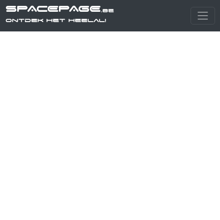
SPACEPAGE
.be
Ontdek het heelal!