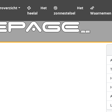
roverzicht
Het
Het
heelal
zonnestelsel
Waarnemen
EPAGE
.be
T
A
L