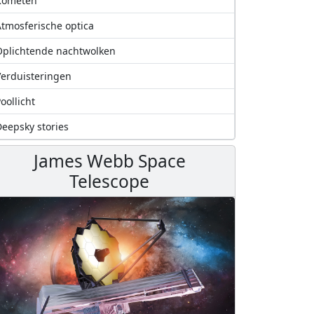
Kometen
tmosferische optica
plichtende nachtwolken
erduisteringen
oollicht
eepsky stories
James Webb Space
Telescope