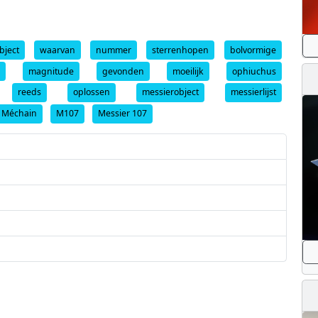
bject
waarvan
nummer
sterrenhopen
bolvormige
m
magnitude
gevonden
moeilijk
ophiuchus
reeds
oplossen
messierobject
messierlijst
e Méchain
M107
Messier 107