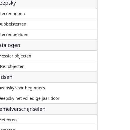
eepsky
Sterrenhopen
Dubbelsterren
terrenbeelden
atalogen
essier objecten
NGC objecten
idsen
eepsky voor beginners
eepsky het volledige jaar door
emelverschijnselen
Meteoren