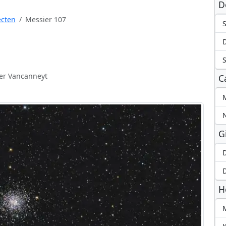
D
ecten
Messier 107
S
er Vancanneyt
C
M
G
D
D
H