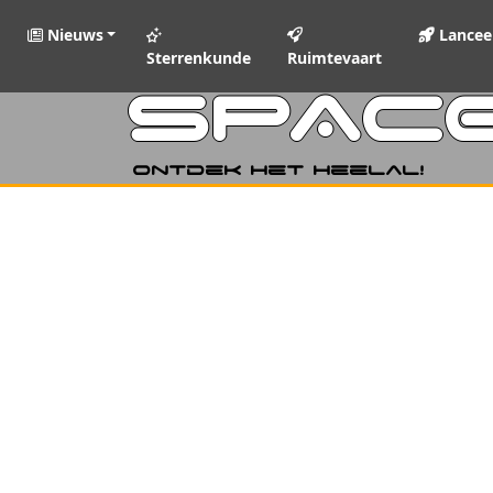
Nieuws
Lancee
Sterrenkunde
Ruimtevaart
SPAC
Ontdek het heelal!