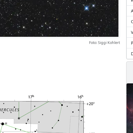
A
O
V
P
Foto: Siggi Kohlert
D