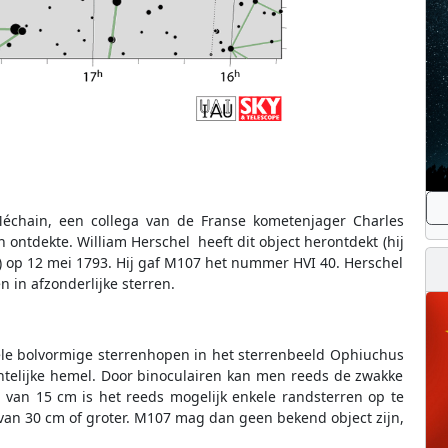
Méchain, een collega van de Franse kometenjager Charles
n ontdekte. William Herschel heeft dit object herontdekt (hij
) op 12 mei 1793. Hij gaf M107 het nummer HVI 40. Herschel
 in afzonderlijke sterren.
ele bolvormige sterrenhopen in het sterrenbeeld Ophiuchus
chtelijke hemel. Door binoculairen kan men reeds de zwakke
van 15 cm is het reeds mogelijk enkele randsterren op te
 van 30 cm of groter. M107 mag dan geen bekend object zijn,