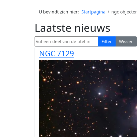
U bevindt zich hier:
Startpagina
ngc objecte
Laatste nieuws
Vul een deel van de titel in
Filter
Wissen
NGC 7129