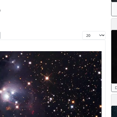
n
Toon #
D