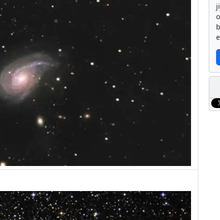
j
b
e