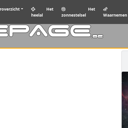
roverzicht
Het
Het
heelal
zonnestelsel
Waarnemen
EPAGE
.be