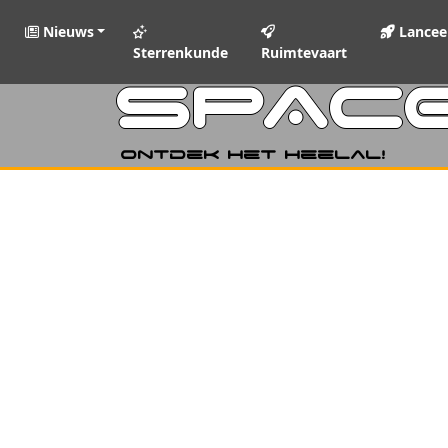
Nieuws
Lancee
Sterrenkunde
Ruimtevaart
SPAC
Ontdek het heelal!