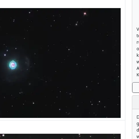
V
t
r
o
k
w
K
D
g
d
w