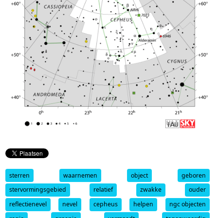
sterren
waarnemen
object
geboren
stervormingsgebied
relatief
zwakke
ouder
reflectienevel
nevel
cepheus
helpen
ngc objecten