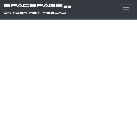
SPACEPAGE
.be
Ontdek het heelal!