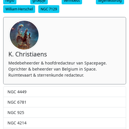
regio
groepje
vermoedt
tegenwoordig
William Herschel
NGC 7129
K. Christiaens
Medebeheerder & hoofdredacteur van Spacepage.
Oprichter & beheerder van Belgium in Space.
Ruimtevaart & sterrenkunde redacteur.
NGC 4449
NGC 6781
NGC 925
NGC 4214