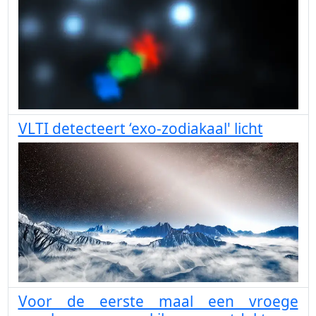
VLTI detecteert ‘exo-zodiakaal' licht
Voor de eerste maal een vroege