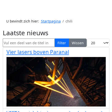
U bevindt zich hier:
Startpagina
chili
Laatste nieuws
Vul een deel van de titel in
Toon #
Filter
Wissen
Vier lasers boven Paranal