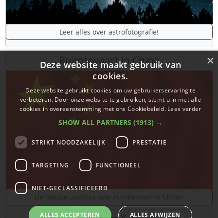
Leer alles over astrofotografie!
×
Ruimtevaart in China
Deze website maakt gebruik van
cookies.
Deze website gebruikt cookies om uw gebruikerservaring te
verbeteren. Door onze website te gebruiken, stemt u in met alle
cookies in overeenstemming met ons Cookiebeleid.
Lees verder
SHOW ALL PARTNERS
(1913) →
STRIKT NOODZAKELIJK
PRESTATIE
TARGETING
FUNCTIONEEL
NIET-GECLASSIFICEERD
De laatste updates over ruimtevaart in China!
ALLES ACCEPTEREN
ALLES AFWIJZEN