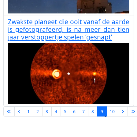
Zwakste planeet die ooit vanaf de aarde
is gefotografeerd, is na meer dan tien
jaar verstoppertje spelen ‘gesnapt’
1
2
3
4
5
6
7
8
9
10
Pagina 9 van 10