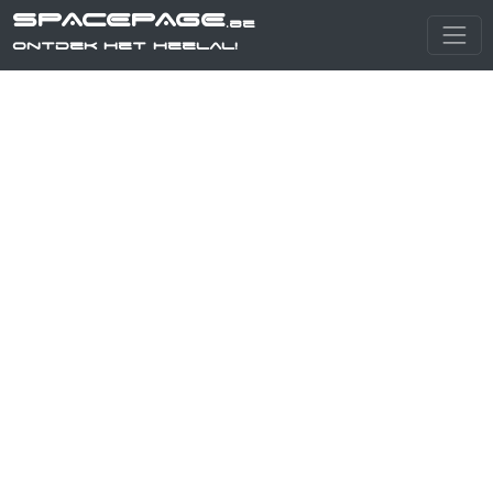
SPACEPAGE
.be
Ontdek het heelal!