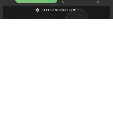
SpaceX
DETAILS WEERGEVEN
Strikt noodzakelijk
Prestatie
Targeting
Functioneel
Niet-geclassificeerd
Strikt noodzakelijke cookies maken de kernfunctionaliteiten van de website
mogelijk, zoals gebruikersaanmelding en accountbeheer. De website kan
niet goed worden gebruikt zonder de strikt noodzakelijke cookies.
Naam
Provider
/
Domein
Vervaldatum
__cf_bm
29 minuten
Cloudflare Inc.
De laatste updates van SpaceX!
58 seconden
.x.com
Mars
__cf_bm
29 minuten