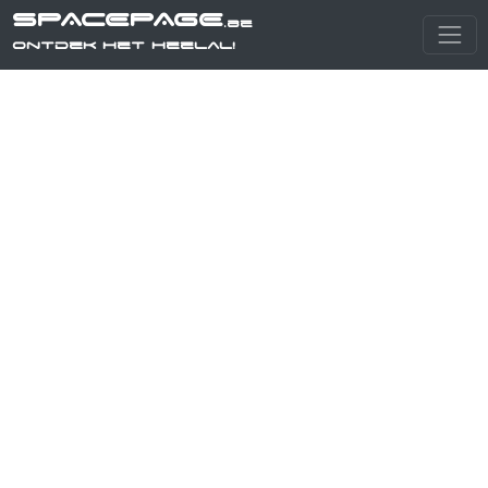
SPACEPAGE
.be
Ontdek het heelal!