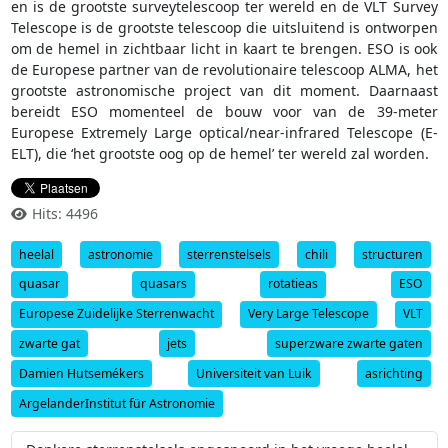
en is de grootste surveytelescoop ter wereld en de VLT Survey
Telescope is de grootste telescoop die uitsluitend is ontworpen
om de hemel in zichtbaar licht in kaart te brengen. ESO is ook
de Europese partner van de revolutionaire telescoop ALMA, het
grootste astronomische project van dit moment. Daarnaast
bereidt ESO momenteel de bouw voor van de 39-meter
Europese Extremely Large optical/near-infrared Telescope (E-
ELT), die ‘het grootste oog op de hemel’ ter wereld zal worden.
Hits: 4496
heelal
astronomie
sterrenstelsels
chili
structuren
quasar
quasars
rotatieas
ESO
Europese Zuidelijke Sterrenwacht
Very Large Telescope
VLT
zwarte gat
jets
superzware zwarte gaten
Damien Hutsemékers
Universiteit van Luik
asrichting
ArgelanderInstitut für Astronomie