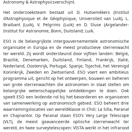
Astronomy & Astrophysicsverschijnt.
Het onderzoeksteam bestaat uit D. Hutsemékers (Institut
d’Astrophysique et de Géophysique, Universiteit van Luik), L.
Braibant (Luik), V. Pelgrims (Luik) en D. Sluse (Argelander-
Institut für Astronomie, Bonn, Duitsland; Luik.
ESO is de belangrijkste intergouvernementele astronomische
organisatie in Europa en de meest productieve sterrenwacht
ter wereld. Zij wordt ondersteund door vijftien landen: België,
Brazilië, Denemarken, Duitsland, Finland, Frankrijk, Italië,
Nederland, Oostenrijk, Portugal, Spanje, Tsjechië, het Verenigd
Koninkrijk, Zweden en Zwitserland. ESO voert een ambitieus
programma uit, gericht op het ontwerpen, bouwen en beheren
van grote sterrenwachten die astronomen in staat stellen om
belangrijke wetenschappelijke ontdekkingen te doen. Ook
speelt ESO een leidende rol bij het bevorderen en organiseren
van samenwerking op astronomisch gebied. ESO beheert drie
waarnemingslocaties van wereldklasse in Chili: La Silla, Paranal
en Chajnantor. Op Paranal staan ESO’s Very Large Telescope
(VLT), de meest geavanceerde optische sterrenwacht ter
wereld, en twee surveytelescopen: VISTA werkt in het infrarood