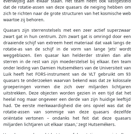
evenwijdig aan elkaar staan. Het team heeft ook vastgesteld
dat de rotatie-assen van deze quasars de neiging hebben om
zich te richten naar de grote structuren van het kosmische web
waartoe zij behoren.
Quasars zijn sterrenstelsels met een zeer actief superzwaar
zwart gat in hun centrum. Zo’n zwart gat is omringd door een
draaiende schijf van extreem heet materiaal dat vaak langs de
rotatie-as van de schijf in de vorm van lange ‘jets’ wordt
weggeblazen. Een quasar kan helderder stralen dan alle
sterren in de rest van zijn moederstelsel bij elkaar. Een team
onder leiding van Damien Hutsemékers van de Universiteit van
Luik heeft het FORS-instrument van de VLT gebruikt om 93
quasars te onderzoeken waarvan bekend was dat ze kolossale
groeperingen vormen die zich over miljarden lichtjaren
uitstrekken. Deze objecten worden gezien in een tijd dat het
heelal nog maar ongeveer een derde van zijn huidige leeftijd
had. ‘De eerste merkwaardigheid die ons opviel was dat de
rotatie-assen van sommige van deze quasars dezelfde
oriëntatie vertonen – ondanks het feit dat deze quasars
miljarden lichtjaren uit elkaar staan,’ zegt Hutsemékers.