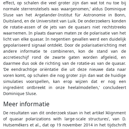
effect, op schalen die veel groter zijn dan wat tot nu toe bij
normale sterrenstelsels was waargenomen,’ aldus Dominique
Sluse van het Argelander-Institut für Astronomie in Bonn,
Duitsland, en de Universiteit van Luik. De onderzoekers konden
de rotatie-assen of de jets van de quasars niet rechtstreeks
waarnemen. In plaats daarvan maten ze de polarisatie van het
licht van elke quasar. In negentien gevallen werd een duidelijk
gepolariseerd signaal ontdekt. Door de polarisatierichting met
andere informatie te combineren, kon de stand van de
accretieschijf rond de zwarte gaten worden afgeleid, en
daarmee dus ook de richting van de rotatie-as van de quasar.
‘De eendrachtige oriëntatie die uit deze nieuwe data naar
voren komt, op schalen die nog groter zijn dan wat de huidige
simulaties voorspellen, kan erop wijzen dat er nog een
ingrediënt ontbreekt in onze heelalmodellen,’ concludeert
Dominique Sluse.
Meer informatie
De resultaten van dit onderzoek staan in het artikel ‘Alignment
of quasar polarizations with large-scale structures’, van D.
Hutsemékers et al., dat op 19 november 2014 in het tijdschrift