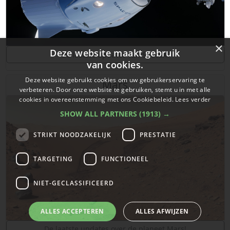
×
Deze website maakt gebruik
De laatste updates van SpaceX!
van cookies.
Deze website gebruikt cookies om uw gebruikerservaring te
Mars
verbeteren. Door onze website te gebruiken, stemt u in met alle
cookies in overeenstemming met ons Cookiebeleid.
Lees verder
SHOW ALL PARTNERS
(1913) →
STRIKT NOODZAKELIJK
PRESTATIE
TARGETING
FUNCTIONEEL
NIET-GECLASSIFICEERD
ALLES ACCEPTEREN
ALLES AFWIJZEN
De laatste updates over de planeet Mars!