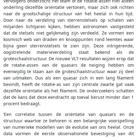
Vervolgens onderzocht het team of de rotatie-assen niet alleen
onderling dezelfde oriëntatie vertonen, maar zich ook richten
naar de grootschalige structuur van het heelal in hun tijd.
Door naar de verdeling van sterrenstelsels op schalen van
miljarden lichtjaren kijken, hebben astronomen vastgesteld
dat de stelsels niet gelijkmatig zijn verdeeld. Ze vormen een
kosmisch web van draden en knooppunten rond leemtes waar
bijna geen sterrenstelsels te zien zijn. Deze intrigerende,
oogstrelende materieverdeling staat bekend als de
groteschaalstructuur. De nieuwe VLT-resultaten wijzen erop dat
de rotatie-assen van de quasars de neiging hebben om
evenwijdig te staan aan de groteschaalstructuur waar zij deel
van uitmaken. Dus als een quasar zich in een lang filament
bevindt, heeft de rotatie-as van zijn centrale zwarte gat vaak
dezelfde oriëntatie als het filament. De onderzoekers schatten
dat de kans dat deze eendracht op toeval berust minder dan 1
procent bedraagt.
‘Een correlatie tussen de oriëntatie van quasars en de
structuur waartoe ze behoren is een belangrijke voorspelling
van numerieke modellen van de evolutie van ons heelal. Onze
data vormen de eerste observationele bevestiging van dit