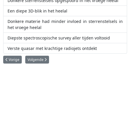
Donkere sterrenstelsels opgespoord in het vroege heelal
Een diepe 3D-blik in het heelal
Donkere materie had minder invloed in sterrenstelsels in
het vroege heelal
Diepste spectroscopische survey aller tijden voltooid
Verste quasar met krachtige radiojets ontdekt
Vorig artikel: Groen licht voor bouw E-ELT
Volgende artikel: MUSE ontraadselt een galactische botsing
Vorige
Volgende